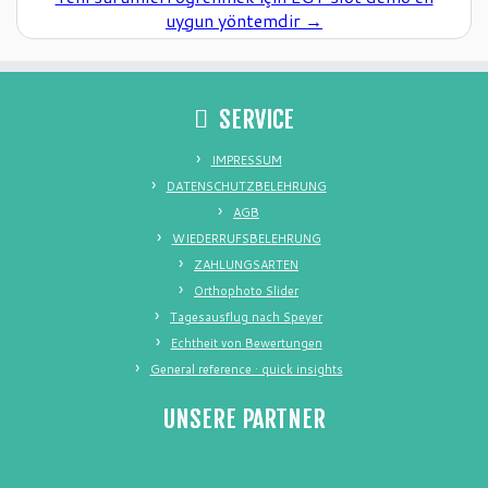
uygun yöntemdir
→
SERVICE
IMPRESSUM
DATENSCHUTZBELEHRUNG
AGB
WIEDERRUFSBELEHRUNG
ZAHLUNGSARTEN
Orthophoto Slider
Tagesausflug nach Speyer
Echtheit von Bewertungen
General reference · quick insights
UNSERE PARTNER