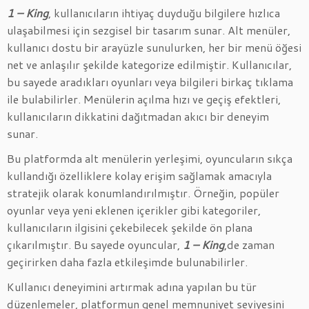
1 – King
, kullanıcıların ihtiyaç duyduğu bilgilere hızlıca
ulaşabilmesi için sezgisel bir tasarım sunar. Alt menüler,
kullanıcı dostu bir arayüzle sunulurken, her bir menü öğesi
net ve anlaşılır şekilde kategorize edilmiştir. Kullanıcılar,
bu sayede aradıkları oyunları veya bilgileri birkaç tıklama
ile bulabilirler. Menülerin açılma hızı ve geçiş efektleri,
kullanıcıların dikkatini dağıtmadan akıcı bir deneyim
sunar.
Bu platformda alt menülerin yerleşimi, oyuncuların sıkça
kullandığı özelliklere kolay erişim sağlamak amacıyla
stratejik olarak konumlandırılmıştır. Örneğin, popüler
oyunlar veya yeni eklenen içerikler gibi kategoriler,
kullanıcıların ilgisini çekebilecek şekilde ön plana
çıkarılmıştır. Bu sayede oyuncular,
1 – King
‚de zaman
geçirirken daha fazla etkileşimde bulunabilirler.
Kullanıcı deneyimini artırmak adına yapılan bu tür
düzenlemeler, platformun genel memnuniyet seviyesini