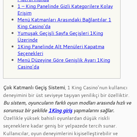
1 – King Panelinde Gizli Kategorilere Kolay
Erişim
Menü Katmanları Arasındaki Bağlantılar 1
King Casino’da
Yumuşak Geçişli Sayfa Geçişleri 1King
Üzerinde
1King Panelinde Alt Menüleri Kapatma
Seçenekleri
Menü Düzeyine Göre Genişlik Ayarı 1King
Casino’da
Çok Katmanlı Geçiş Sistemi
, 1 King Casino’nun kullanıcı
deneyimini bir üst seviyeye taşıyan yenilikçi bir özelliktir.
Bu sistem, oyuncuların farklı oyun modları arasında hızlı ve
sorunsuz bir şekilde
1King giriş
yapmalarını sağlar.
Özellikle yüksek bahisli oyunlardan düşük riskli
seçeneklere kadar geniş bir yelpazede tercih sunar.
Kullanıcılar, oyun deneyimlerini kişiselleştirebilir ve