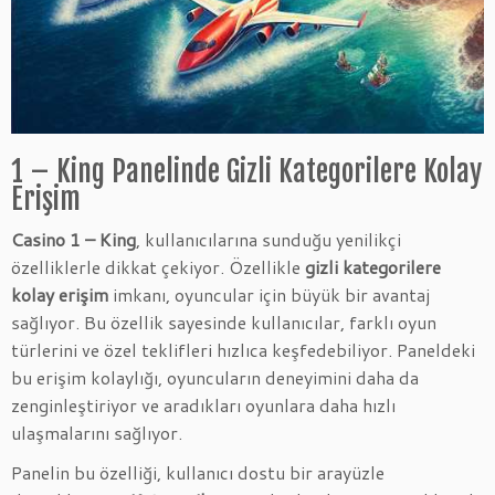
1 – King Panelinde Gizli Kategorilere Kolay
Erişim
Casino 1 – King
, kullanıcılarına sunduğu yenilikçi
özelliklerle dikkat çekiyor. Özellikle
gizli kategorilere
kolay erişim
imkanı, oyuncular için büyük bir avantaj
sağlıyor. Bu özellik sayesinde kullanıcılar, farklı oyun
türlerini ve özel teklifleri hızlıca keşfedebiliyor. Paneldeki
bu erişim kolaylığı, oyuncuların deneyimini daha da
zenginleştiriyor ve aradıkları oyunlara daha hızlı
ulaşmalarını sağlıyor.
Panelin bu özelliği, kullanıcı dostu bir arayüzle