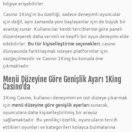
bilgiye erişebilirler.
Casino 1King’in bu özelliği, sadece deneyimli oyuncular
için değil, aynı zamanda yeni başlayanlar için de büyük bir
avantaj sunar. Kullanıcılar kendi tercihlerine göre paneli
düzenleyerek daha verimli ve keyifli bir oyun deneyimi elde
edebilirler.
Bu tür kişiselleştirme seçenekleri
, casino
dünyasında farklılaşmak isteyen platformlar için
vazgeçilmezdir ve Casino 1King bu konuda öne
çıkmaktadır.
Menü Düzeyine Göre Genişlik Ayarı 1King
Casino’da
1King Casino, kullanıcı deneyimini en üst düzeye çıkarmak
için
menü düzeyine göre genişlik ayarları
sunarak,
oyunculara daha kişiselleştirilmiş bir arayüz
sağlamaktadır. Bu yenilikçi özellik, oyuncuların tercih
ettikleri oyunları ve kategorileri kolayca bulmalarına