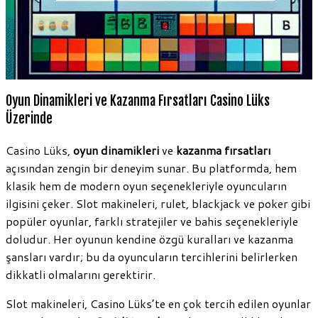
Oyun Dinamikleri ve Kazanma Fırsatları Casino Lüks
Üzerinde
Casino Lüks,
oyun dinamikleri
ve
kazanma fırsatları
açısından zengin bir deneyim sunar. Bu platformda, hem
klasik hem de modern oyun seçenekleriyle oyuncuların
ilgisini çeker. Slot makineleri, rulet, blackjack ve poker gibi
popüler oyunlar, farklı stratejiler ve bahis seçenekleriyle
doludur. Her oyunun kendine özgü kuralları ve kazanma
şansları vardır; bu da oyuncuların tercihlerini belirlerken
dikkatli olmalarını gerektirir.
Slot makineleri, Casino Lüks’te en çok tercih edilen oyunlar