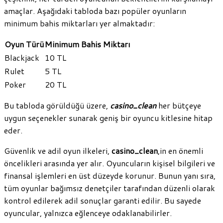
amaçlar. Aşağıdaki tabloda bazı popüler oyunların
minimum bahis miktarları yer almaktadır:
Oyun Türü
Minimum Bahis Miktarı
Blackjack
10 TL
Rulet
5 TL
Poker
20 TL
Bu tabloda görüldüğü üzere,
casino_clean
her bütçeye
uygun seçenekler sunarak geniş bir oyuncu kitlesine hitap
eder.
Güvenlik ve adil oyun ilkeleri,
casino_clean
‚in en önemli
öncelikleri arasında yer alır. Oyuncuların kişisel bilgileri ve
finansal işlemleri en üst düzeyde korunur. Bunun yanı sıra,
tüm oyunlar bağımsız denetçiler tarafından düzenli olarak
kontrol edilerek adil sonuçlar garanti edilir. Bu sayede
oyuncular, yalnızca eğlenceye odaklanabilirler.