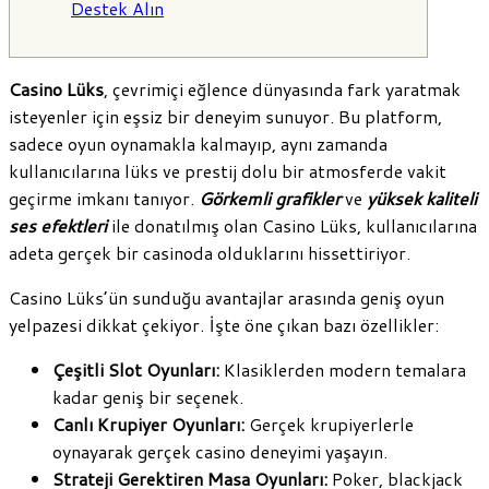
Destek Alın
Casino Lüks
, çevrimiçi eğlence dünyasında fark yaratmak
isteyenler için eşsiz bir deneyim sunuyor. Bu platform,
sadece oyun oynamakla kalmayıp, aynı zamanda
kullanıcılarına lüks ve prestij dolu bir atmosferde vakit
geçirme imkanı tanıyor.
Görkemli grafikler
ve
yüksek kaliteli
ses efektleri
ile donatılmış olan Casino Lüks, kullanıcılarına
adeta gerçek bir casinoda olduklarını hissettiriyor.
Casino Lüks’ün sunduğu avantajlar arasında geniş oyun
yelpazesi dikkat çekiyor. İşte öne çıkan bazı özellikler:
Çeşitli Slot Oyunları:
Klasiklerden modern temalara
kadar geniş bir seçenek.
Canlı Krupiyer Oyunları:
Gerçek krupiyerlerle
oynayarak gerçek casino deneyimi yaşayın.
Strateji Gerektiren Masa Oyunları:
Poker, blackjack