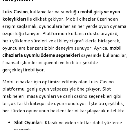
Luks Casino
, kullanıcılarına sunduğu
mobil giriş ve oyun
kolaylıkları
ile dikkat çekiyor. Mobil cihazlar üzerinden
erişim sağlamak, oyunculara her an her yerde oyun oynama
özgürlüğü tanıyor. Platformun kullanıcı dostu arayüzü,
hızlı yükleme süreleri ve etkileyici grafiklerle birleşerek,
oyunculara benzersiz bir deneyim sunuyor. Ayrıca,
mobil
cihazlarla uyumlu ödeme seçenekleri
sayesinde kullanıcılar,
finansal işlemlerini güvenli ve hızlı bir şekilde
gerçekleştirebiliyor.
Mobil cihazlar için optimize edilmiş olan Luks Casino
platformu, geniş oyun yelpazesiyle öne çıkıyor. Slot
makineleri, masa oyunları ve canlı casino seçenekleri gibi
birçok farklı kategoride oyun sunuluyor. İşte bu çeşitlilik,
her türden oyuncunun beklentilerini karşılayacak nitelikte:
Slot Oyunları
: Klasik ve video slotlar dahil yüzlerce
seçenek.