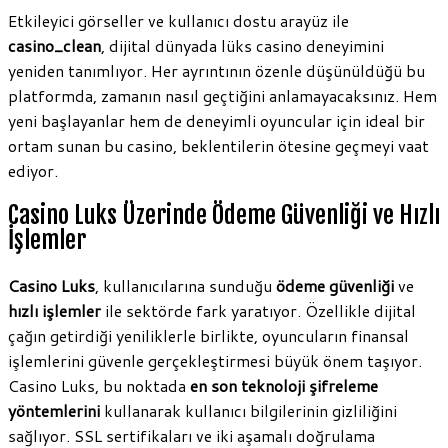
Etkileyici görseller ve kullanıcı dostu arayüz ile
casino_clean
, dijital dünyada lüks casino deneyimini
yeniden tanımlıyor. Her ayrıntının özenle düşünüldüğü bu
platformda, zamanın nasıl geçtiğini anlamayacaksınız. Hem
yeni başlayanlar hem de deneyimli oyuncular için ideal bir
ortam sunan bu casino, beklentilerin ötesine geçmeyi vaat
ediyor.
Casino Luks Üzerinde Ödeme Güvenliği ve Hızlı
İşlemler
Casino Luks
, kullanıcılarına sunduğu
ödeme güvenliği
ve
hızlı işlemler
ile sektörde fark yaratıyor. Özellikle dijital
çağın getirdiği yeniliklerle birlikte, oyuncuların finansal
işlemlerini güvenle gerçekleştirmesi büyük önem taşıyor.
Casino Luks, bu noktada
en son teknoloji şifreleme
yöntemlerini
kullanarak kullanıcı bilgilerinin gizliliğini
sağlıyor. SSL sertifikaları ve iki aşamalı doğrulama