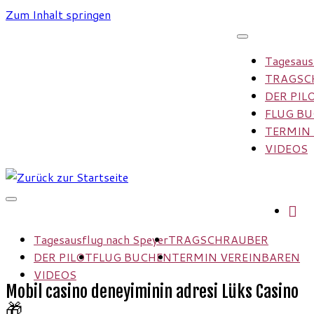
Zum Inhalt springen
Tagesaus
TRAGSC
DER PIL
FLUG B
TERMIN
VIDEOS
Tagesausflug nach Speyer
TRAGSCHRAUBER
DER PILOT
FLUG BUCHEN
TERMIN VEREINBAREN
VIDEOS
Mobil casino deneyiminin adresi Lüks Casino
🎁