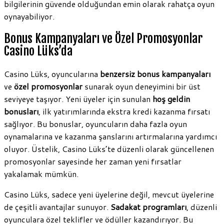
bilgilerinin güvende olduğundan emin olarak rahatça oyun
oynayabiliyor.
Bonus Kampanyaları ve Özel Promosyonlar
Casino Lüks’da
Casino Lüks, oyuncularına
benzersiz bonus kampanyaları
ve
özel promosyonlar
sunarak oyun deneyimini bir üst
seviyeye taşıyor. Yeni üyeler için sunulan
hoş geldin
bonusları
, ilk yatırımlarında ekstra kredi kazanma fırsatı
sağlıyor. Bu bonuslar, oyuncuların daha fazla oyun
oynamalarına ve kazanma şanslarını artırmalarına yardımcı
oluyor. Üstelik, Casino Lüks’te düzenli olarak güncellenen
promosyonlar sayesinde her zaman yeni fırsatlar
yakalamak mümkün.
Casino Lüks, sadece yeni üyelerine değil, mevcut üyelerine
de çeşitli avantajlar sunuyor.
Sadakat programları
, düzenli
oyunculara özel teklifler ve ödüller kazandırıyor. Bu