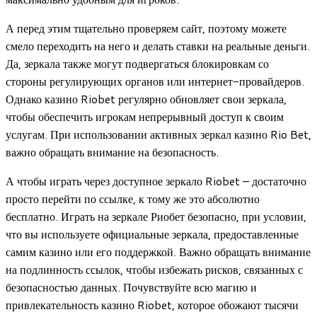
А перед этим тщательно проверяем сайт, поэтому можете
смело переходить на него и делать ставки на реальные деньги.
Да, зеркала также могут подвергаться блокировкам со
стороны регулирующих органов или интернет-провайдеров.
Однако казино Riobet регулярно обновляет свои зеркала,
чтобы обеспечить игрокам непрерывный доступ к своим
услугам. При использовании активных зеркал казино Rio Bet,
важно обращать внимание на безопасность.
А чтобы играть через доступное зеркало Riobet – достаточно
просто перейти по ссылке, к тому же это абсолютно
бесплатно. Играть на зеркале Риобет безопасно, при условии,
что вы используете официальные зеркала, предоставленные
самим казино или его поддержкой. Важно обращать внимание
на подлинность ссылок, чтобы избежать рисков, связанных с
безопасностью данных. Почувствуйте всю магию и
привлекательность казино Riobet, которое обожают тысячи