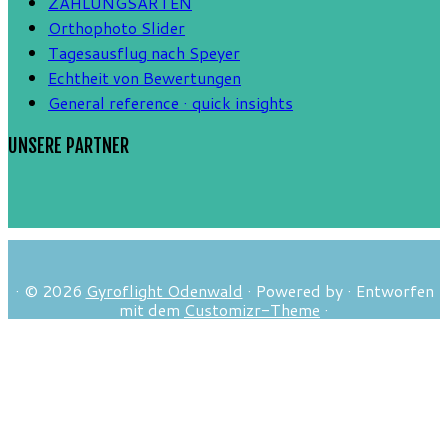
ZAHLUNGSARTEN
Orthophoto Slider
Tagesausflug nach Speyer
Echtheit von Bewertungen
General reference · quick insights
UNSERE PARTNER
·
© 2026
Gyroflight Odenwald
·
Powered by
·
Entworfen
mit dem
Customizr-Theme
·