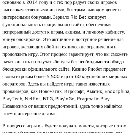
основано в 2014 году и с тех пор радует своих игроков
высококачественными играми, быстрым выводом денег и
интересными бонусами. Зеркало Rio Bet копирует
функциональность официального сайта, обеспечивая
непрерывный доступ к играм, акциям, и личному кабинету,
минуя блокировки. Это активное и доступное решение для
игроков, желающих обойти технические ограничения и
продолжить игру. Этот процесс гарантирует, что вы сможете
начать играть и получать бонусы без необходимости обхода
блокировки официального сайта. Казино Риобет предлагает
своим игрокам более 5.500 игр от 60 крупнейших мировых
операторов. Здесь вы найдете игры таких известных
провайдеров, как Новоматик, Игрософт, Аматик, Endorphina,
PlayTech, NetEnt, BTG, Play’nGo, Pragmatic Play.
Независимо от ваших предпочтений, здесь точно найдётся
что-то интересное для вас.
В процессе игры вы будете получать монеты, которые потом
можно обменять на реальные деньги или использовать для