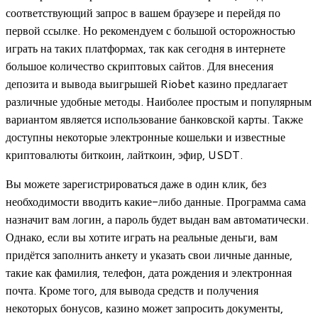
соответствующий запрос в вашем браузере и перейдя по
первой ссылке. Но рекомендуем с большой осторожностью
играть на таких платформах, так как сегодня в интернете
большое количество скриптовых сайтов. Для внесения
депозита и вывода выигрышей Riobet казино предлагает
различные удобные методы. Наиболее простым и популярным
вариантом является использование банковской карты. Также
доступны некоторые электронные кошельки и известные
криптовалюты биткоин, лайткоин, эфир, USDT.
Вы можете зарегистрироваться даже в один клик, без
необходимости вводить какие-либо данные. Программа сама
назначит вам логин, а пароль будет выдан вам автоматически.
Однако, если вы хотите играть на реальные деньги, вам
придётся заполнить анкету и указать свои личные данные,
такие как фамилия, телефон, дата рождения и электронная
почта. Кроме того, для вывода средств и получения
некоторых бонусов, казино может запросить документы,