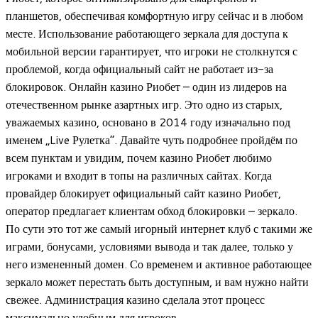
планшетов, обеспечивая комфортную игру сейчас и в любом
месте. Использование работающего зеркала для доступа к
мобильной версии гарантирует, что игроки не столкнутся с
проблемой, когда официальный сайт не работает из-за
блокировок. Онлайн казино Риобет – один из лидеров на
отечественном рынке азартных игр. Это одно из старых,
уважаемых казино, основано в 2014 году изначально под
именем „Live Рулетка“. Давайте чуть подробнее пройдём по
всем пунктам и увидим, почем казино Риобет любимо
игроками и входит в топы на различных сайтах. Когда
провайдер блокирует официальный сайт казино Риобет,
оператор предлагает клиентам обход блокировки – зеркало.
По сути это тот же самый игорный интернет клуб с такими же
играми, бонусами, условиями вывода и так далее, только у
него измененный домен. Со временем и активное работающее
зеркало может перестать быть доступным, и вам нужно найти
свежее. Администрация казино сделала этот процесс
максимально удобным для игроков.