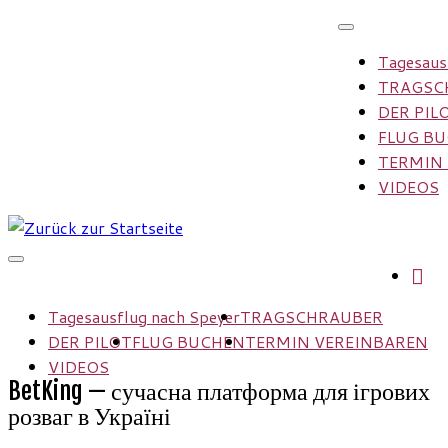
Zum
Inhalt
Tagesaus
springen
TRAGSC
DER PIL
FLUG B
TERMIN
VIDEOS
Tagesausflug nach Speyer
TRAGSCHRAUBER
DER PILOT
FLUG BUCHEN
TERMIN VEREINBAREN
VIDEOS
BetKing — сучасна платформа для ігрових
розваг в Україні