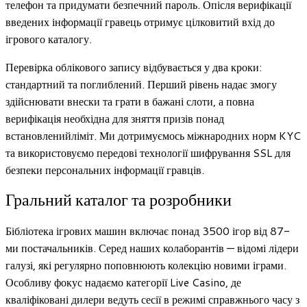
телефон та придумати безпечний пароль. Опісля верифікації
введених інформації гравець отримує цілковитий вхід до
ігрового каталогу.
Перевірка облікового запису відбувається у два кроки:
стандартний та поглиблений. Перший рівень надає змогу
здійснювати внески та грати в бажані слоти, а повна
верифікація необхідна для зняття призів понад
встановленийліміт. Ми дотримуємось міжнародних норм KYC
та використовуємо передові технології шифрування SSL для
безпеки персональних інформації гравців.
Гральний каталог та розробники
Бібліотека ігрових машин включає понад 3500 ігор від 87-
ми постачальників. Серед наших колаборантів — відомі лідери
галузі, які регулярно поповнюють колекцію новими іграми.
Особливу фокус надаємо категорії Live Casino, де
кваліфіковані дилери ведуть сесії в режимі справжнього часу з