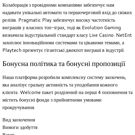
Колаборація з провідними компаніями забезпечує нам
надавати унікальні автомати та першочерговий вхід до свіжих
релізів. Pragmatic Play забезпечує високу частотність
виграшів у власних топ-іграх, тоді як Evolution Gaming
визначила індустріальний стандарт класу Live Casino. NetEnt
захоплює інноваційними системами та цікавими темами, а
Playtech презентує гігантські джекпот виграші в індустрії.
Бонусна політика та бонусні пропозиції
Наша платформа розробили комплексну систему заохочень,
яка аналізує гральну активність та уподобання кожного
клієнта. Welcome пакет розділений на перші 4 поповнення та
містить бонусні фонди з прийнятними умовами
прокручування.
Вид заохочення
Вимоги здобуття
Вагер