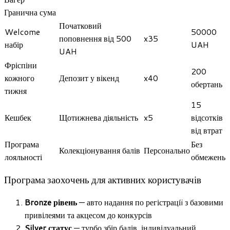
Гранична сума
Початковий
Welcome
50000
поповнення від 500
x35
набір
UAH
UAH
Фріспіни
200
кожного
Депозит у вікенд
x40
обертань
тижня
15
Кешбек
Щотижнева діяльність
x5
відсотків
від втрат
Програма
Без
Колекціонування балів
Персонально
лояльності
обмежень
Програма заохочень для активних користувачів
Bronze рівень
— авто надання по регістраціï з базовими
привілеями та акцесом до конкурсів
Silver статус
— турбо збір балів, індивідуальний