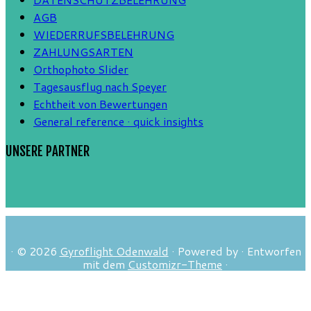
AGB
WIEDERRUFSBELEHRUNG
ZAHLUNGSARTEN
Orthophoto Slider
Tagesausflug nach Speyer
Echtheit von Bewertungen
General reference · quick insights
UNSERE PARTNER
·
© 2026
Gyroflight Odenwald
·
Powered by
·
Entworfen
mit dem
Customizr-Theme
·