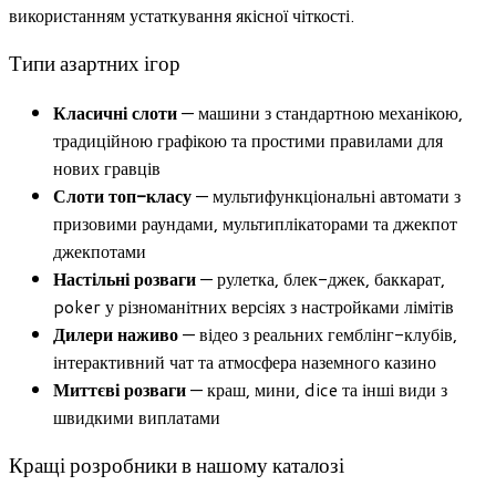
використанням устаткування якісної чіткості.
Типи азартних ігор
Класичні слоти
— машини з стандартною механікою,
традиційною графікою та простими правилами для
нових гравців
Слоти топ-класу
— мультифункціональні автомати з
призовими раундами, мультиплікаторами та джекпот
джекпотами
Настільні розваги
— рулетка, блек-джек, баккарат,
poker у різноманітних версіях з настройками лімітів
Дилери наживо
— відео з реальних гемблінг-клубів,
інтерактивний чат та атмосфера наземного казино
Миттєві розваги
— краш, мини, dice та інші види з
швидкими виплатами
Кращі розробники в нашому каталозі