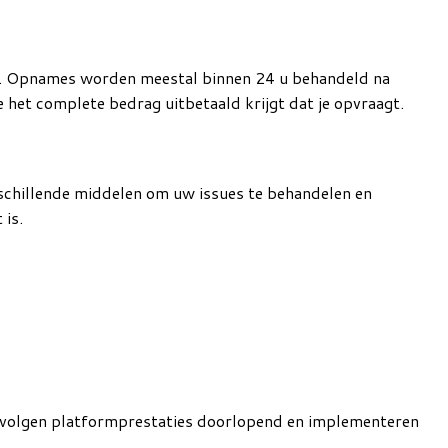
n. Opnames worden meestal binnen 24 u behandeld na
e het complete bedrag uitbetaald krijgt dat je opvraagt.
rschillende middelen om uw issues te behandelen en
 is.
We volgen platformprestaties doorlopend en implementeren