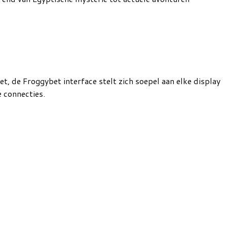
, de Froggybet interface stelt zich soepel aan elke display
e connecties.