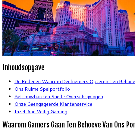
Inhoudsopgave
De Redenen Waarom Deelnemers Opteren Ten Behoev
Ons Ruime Spelportfolio
Betrouwbare en Snelle Overschrijvingen
Onze Geëngageerde Klantenservice
Inzet Aan Veilig Gaming
Waarom Gamers Gaan Ten Behoeve Van Ons Por