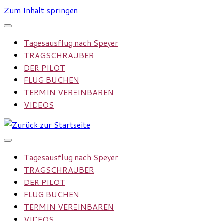
Zum Inhalt springen
Tagesausflug nach Speyer
TRAGSCHRAUBER
DER PILOT
FLUG BUCHEN
TERMIN VEREINBAREN
VIDEOS
Tagesausflug nach Speyer
TRAGSCHRAUBER
DER PILOT
FLUG BUCHEN
TERMIN VEREINBAREN
VIDEOS