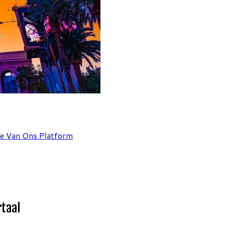
e Van Ons Platform
taal