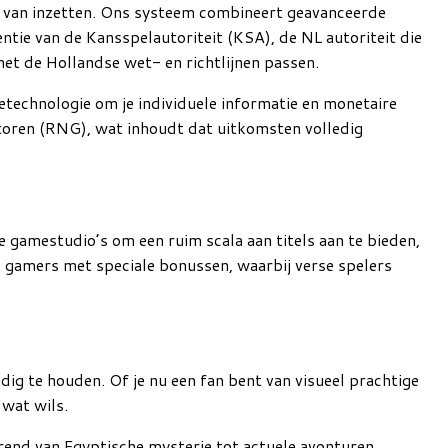
en van inzetten. Ons systeem combineert geavanceerde
tie van de Kansspelautoriteit (KSA), de NL autoriteit die
met de Hollandse wet- en richtlijnen passen.
ietechnologie om je individuele informatie en monetaire
oren (RNG), wat inhoudt dat uitkomsten volledig
 gamestudio’s om een ruim scala aan titels aan te bieden,
 gamers met speciale bonussen, waarbij verse spelers
dig te houden. Of je nu een fan bent van visueel prachtige
 wat wils.
rend van Egyptische mysterie tot actuele avonturen