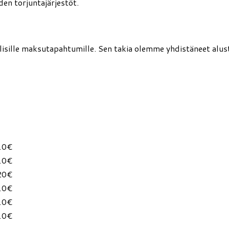
n torjuntajärjestöt.
llisille maksutapahtumille. Sen takia olemme yhdistäneet alu
10€
10€
20€
10€
10€
10€