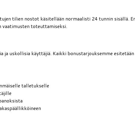
en tilien nostot käsitellään normaalisti 24 tunnin sisällä. 
n vaatimusten toteuttamiseksi.
ja uskollisia käyttäjiä. Kaikki bonustarjouksemme esitetään 
mmäiselle talletukselle
äjille
panoksista
iakaspäällikköineen