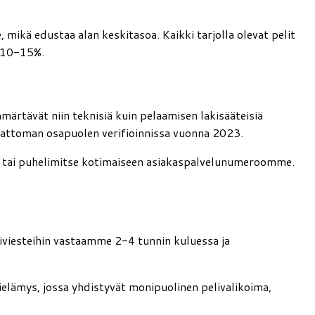
kä edustaa alan keskitasoa. Kaikki tarjolla olevat pelit
n 10-15%.
rtävät niin teknisiä kuin pelaamisen lakisääteisiä
attoman osapuolen verifioinnissa vuonna 2023.
m tai puhelimitse kotimaiseen asiakaspalvelunumeroomme.
iviesteihin vastaamme 2-4 tunnin kuluessa ja
lämys, jossa yhdistyvät monipuolinen pelivalikoima,