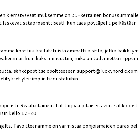
en kierrätysvaatimuksemme on 35-kertainen bonussummalle, mi
t laskevat sataprosenttisesti, kun taas pöytäpelit pelkästää
mme koostuu koulutetuista ammattilaisista, jotka kaikki ymmä
vähemmän kuin kaksi minuuttiin, mikä on todennettu riippum
e kautta, sähköpostitse osoitteeseen support@luckynordic.co
itykset yleisimpiin tiedusteluihin.
peasti. Reaaliaikainen chat tarjoaa pikaisen avun, sähköpost
isin kello 12-20.
alta. Tavoitteenamme on varmistaa pohjoismaiden paras pelie