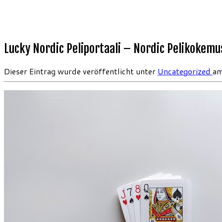
Lucky Nordic Peliportaali – Nordic Pelikokemus
Dieser Eintrag wurde veröffentlicht unter
Uncategorized
a