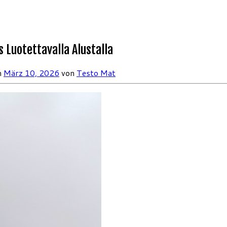
 Luotettavalla Alustalla
m
März 10, 2026
von
Testo Mat