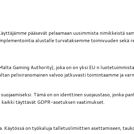
 Käyttäjämme pääsevät pelaamaan uusimmista nimikkeistä saman
 implementointia alustalle turvataksemme toimivuuden sekä r
 Gaming Authority), joka on on yksi EU:n luotetuimmista pel
ltan peliviranomainen valvoo jatkuvasti toimintaamme ja varm
suojaamiseksi. Tämä on on identtinen suojaustaso, jonka pank
tka kaikki täyttävät GDPR-asetuksen vaatimukset.
Käytössä on työkaluja talletuslimiittien asettamiseen, taukot