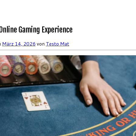
Online Gaming Experience
m
März 14, 2026
von
Testo Mat