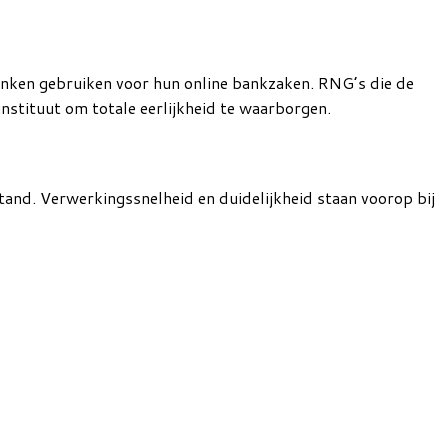
anken gebruiken voor hun online bankzaken. RNG’s die de
stituut om totale eerlijkheid te waarborgen.
and. Verwerkingssnelheid en duidelijkheid staan voorop bij