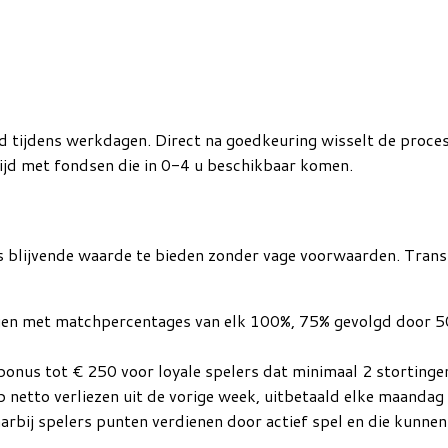
tijdens werkdagen. Direct na goedkeuring wisselt de procest
tijd met fondsen die in 0-4 u beschikbaar komen.
blijvende waarde te bieden zonder vage voorwaarden. Transp
gen met matchpercentages van elk 100%, 75% gevolgd door 5
onus tot € 250 voor loyale spelers dat minimaal 2 storting
etto verliezen uit de vorige week, uitbetaald elke maandag
arbij spelers punten verdienen door actief spel en die kunne