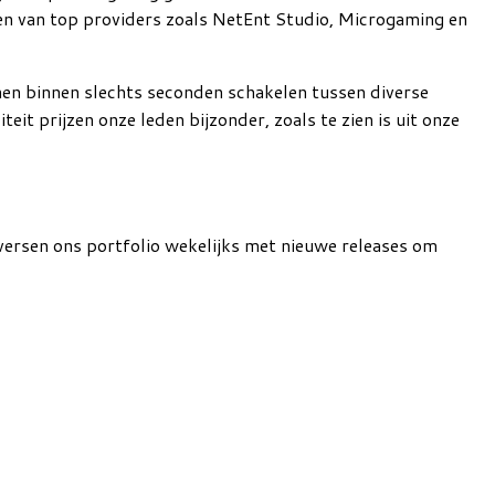
en van top providers zoals NetEnt Studio, Microgaming en
nen binnen slechts seconden schakelen tussen diverse
teit prijzen onze leden bijzonder, zoals te zien is uit onze
rversen ons portfolio wekelijks met nieuwe releases om