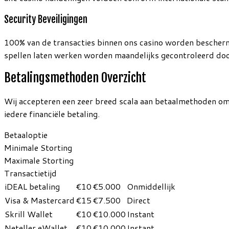
Security Beveiligingen
100% van de transacties binnen ons casino worden bescherm
spellen laten werken worden maandelijks gecontroleerd door
Betalingsmethoden Overzicht
Wij accepteren een zeer breed scala aan betaalmethoden om 
iedere financiële betaling.
Betaaloptie
Minimale Storting
Maximale Storting
Transactietijd
iDEAL betaling
€10
€5.000
Onmiddellijk
Visa & Mastercard
€15
€7.500
Direct
Skrill Wallet
€10
€10.000
Instant
Neteller eWallet
€10
€10.000
Instant