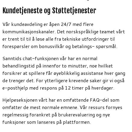
Kundetjeneste og Støttetjenester
Vår kundeavdeling er åpen 24/7 med flere
kommunikasjonskanaler. Det norskspråklige teamet vårt
er trent til til å løse alle fra tekniske utfordringer til
forespørsler om bonusvilkår og betalings- spørsmål.
Sanntids chat-funksjonen vår har en normal
behandlingstid på innenfor to minutter, noe hvilket
forsikrer at spillere får øyeblikkelig assistanse hver gang
de trenger det. For ytterligere krevende saker gir vi også
e-posthjelp med respons på 12 timer på hverdager.
Hjelpeseksjonen vårt har en omfattende FAQ-del som
omfatter de mest normale emnene. Vår ressurs fornyes
regelmessig forankret på brukerevaluering og nye
funksjoner som lanseres på plattformen.