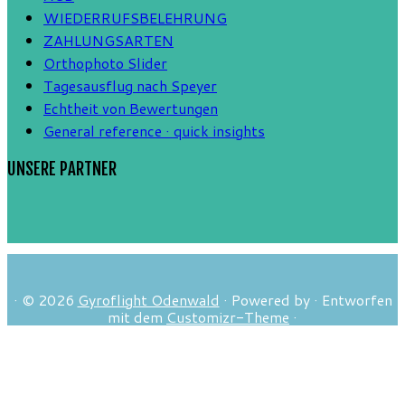
WIEDERRUFSBELEHRUNG
ZAHLUNGSARTEN
Orthophoto Slider
Tagesausflug nach Speyer
Echtheit von Bewertungen
General reference · quick insights
UNSERE PARTNER
·
© 2026
Gyroflight Odenwald
·
Powered by
·
Entworfen
mit dem
Customizr-Theme
·