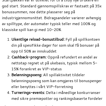
god start. Standard gjennomspillskrav er fastsatt på 35x
bonussummen, noe dette plasserer seg på
industrigjennomsnittet. Bidragsandeler varierer avhengig
av spilltype, der automater typisk teller med 100% og
klassiske spill kan gi med 10-20%.
Ukentlige reload-bonustilbud:
Fyll på spillkontoen
din på spesifikke dager for som skal få bonuser på
opp til 50% av innskuddet
Cashback-program:
Oppnå refundert en andel av
nettotap regnet ut på ukebasis, typisk mellom 5-
15% forankret av VIP-status
Belønningspoeng:
All spillaktivitet tildeler
belønningspoeng som kan omgjøres til bonuspenger
eller benyttes i vårt VIP-forretning
Turnerings-events:
Delta i månedlige konkurranser
med sikre premiepotter og rankingsbaserte fordeler