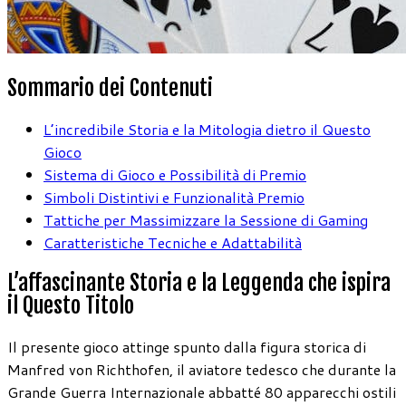
Sommario dei Contenuti
L’incredibile Storia e la Mitologia dietro il Questo
Gioco
Sistema di Gioco e Possibilità di Premio
Simboli Distintivi e Funzionalità Premio
Tattiche per Massimizzare la Sessione di Gaming
Caratteristiche Tecniche e Adattabilità
L’affascinante Storia e la Leggenda che ispira
il Questo Titolo
Il presente gioco attinge spunto dalla figura storica di
Manfred von Richthofen, il aviatore tedesco che durante la
Grande Guerra Internazionale abbatté 80 apparecchi ostili