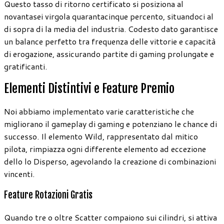
Questo tasso di ritorno certificato si posiziona al
novantasei virgola quarantacinque percento, situandoci al
di sopra di la media del industria. Codesto dato garantisce
un balance perfetto tra frequenza delle vittorie e capacità
di erogazione, assicurando partite di gaming prolungate e
gratificanti.
Elementi Distintivi e Feature Premio
Noi abbiamo implementato varie caratteristiche che
migliorano il gameplay di gaming e potenziano le chance di
successo. Il elemento Wild, rappresentato dal mitico
pilota, rimpiazza ogni differente elemento ad eccezione
dello lo Disperso, agevolando la creazione di combinazioni
vincenti.
Feature Rotazioni Gratis
Quando tre o oltre Scatter compaiono sui cilindri, si attiva