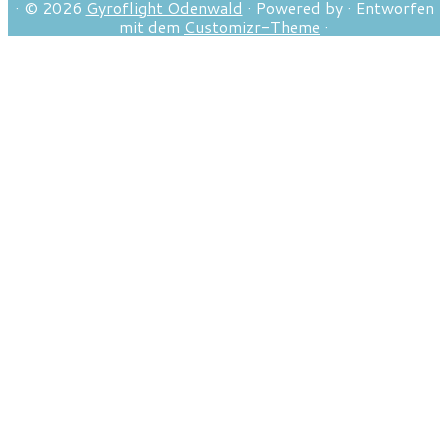
·
© 2026
Gyroflight Odenwald
·
Powered by
·
Entworfen
mit dem
Customizr-Theme
·