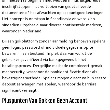
om meteen te beginnen met wedden minus uitgebreide
inschrijfstappen, het voltooien van gedetailleerde
documenten of het afwachten op accountgoedkeuringen.
Het concept is ontstaan in Scandinavia en werd zich
sindsdien uitgebreid naar diverse continentale markten,
waaronder Nederland.
Bij een gokplatform zonder aanmelding behoeven spelers
géén login, password of individuele gegevens op te
bewaren in een bestand. In plek daarvan wordt de
gebruiker geverifieerd via bankgegevens bij het
betalingsproces. Dergelijke methode combineert gemak
met security, waardoor de bankidentificatie dient als
bevestigingsmethode. Spelers mogen direct na hun eerste
deposit aanvangen met spelen, waardoor de barrière
significant verlaagt.
Pluspunten Van Gokken Geen Account