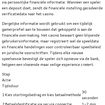
via persoonlijke financiële informatie. Wanneer een speler
een deposit doet, zendt de financiële instelling gecodeerde
verificatiedata naar het casino.
Dergelijke informatie wordt gebruikt om een tijdelijk
gamerprofiel aan te bouwen dat gekoppeld is aan de
financiële overmaking. Het casino bewaart geen blijvende
gebruikersinformatie, maar registreert wel de speeldata
en financiële handelingen voor controleerbaar speelbeleid
en juridische voorschriften. Tijdens elke nieuwe
speelsessie bevestigt de speler zich opnieuw via de bank,
hetgeen een vloeiende maar veilige experience creëert.
Stap
Actie
Tijdsduur
30
1
Kies stortingsbedrag en kies betaalmethode
seconden
2
Betaalidentificatie via secure connectie
1-2 min