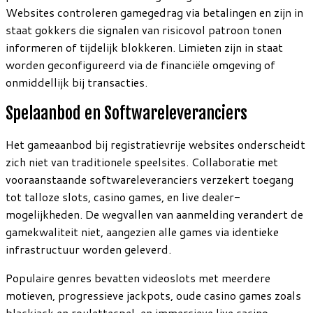
Websites controleren gamegedrag via betalingen en zijn in
staat gokkers die signalen van risicovol patroon tonen
informeren of tijdelijk blokkeren. Limieten zijn in staat
worden geconfigureerd via de financiële omgeving of
onmiddellijk bij transacties.
Spelaanbod en Softwareleveranciers
Het gameaanbod bij registratievrije websites onderscheidt
zich niet van traditionele speelsites. Collaboratie met
vooraanstaande softwareleveranciers verzekert toegang
tot talloze slots, casino games, en live dealer-
mogelijkheden. De wegvallen van aanmelding verandert de
gamekwaliteit niet, aangezien alle games via identieke
infrastructuur worden geleverd.
Populaire genres bevatten videoslots met meerdere
motieven, progressieve jackpots, oude casino games zoals
blackjack en roulettespel, en immersieve live casino-