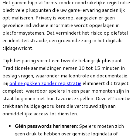
Het gamen bij platforms zonder noodzakelijke registratie
biedt vele pluspunten die uw game-ervaring aanzienlijk
optimaliseren. Privacy is voorop, aangezien er geen
gevoelige individuele informatie wordt opgeslagen in
platformsystemen. Dat vermindert het risico op diefstal
en identiteitsfraude, een groeiende zorg in het digitale
tijdsgewricht.
Tijdsbesparing vormt een tweede belangrijk pluspunt.
Traditionele aanmeldingen nemen 10 tot 15 minuten in
beslag vragen, waaronder mailcontrole en documentatie.
Bij
online gokken zonder registratie
elimineert dit traject
compleet, waardoor spelers in een paar momenten zijn in
staat beginnen met hun favoriete spellen. Deze efficiëntie
trekt aan huidige gebruikers die vertrouwd zijn aan
onmiddellijke access tot diensten.
Géén passwords herinneren:
Spelers moeten zich
geen druk te hebben over gemiste logindata of