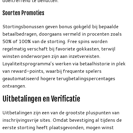
doeltreffend te benutten.
Soorten Promoties
Stortingsbonussen geven bonus gokgeld bij bepaalde
betaalbedragen, doorgaans vermeld in procenten zoals
50% of 100% van de storting. Free spins worden
regelmatig verschaft bij favoriete gokkasten, terwijl
winsten onderworpen zijn aan inzetvereisten.
Loyaliteitsprogramma’s werken via betaalhistorie in plek
van reward-points, waarbij frequente spelers
geautomatiseerd hogere terugbetalingspercentages
ontvangen.
Uitbetalingen en Verificatie
Uitbetalingen zijn een van de grootste pluspunten van
inschrijvingsvrije sites. Omdat bevestiging al tijdens de
eerste storting heeft plaatsgevonden, mogen winst