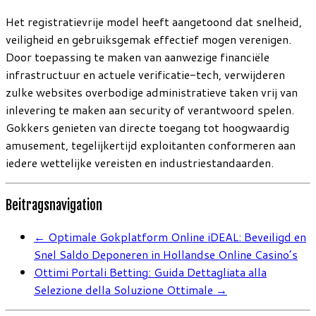
Het registratievrije model heeft aangetoond dat snelheid,
veiligheid en gebruiksgemak effectief mogen verenigen.
Door toepassing te maken van aanwezige financiële
infrastructuur en actuele verificatie-tech, verwijderen
zulke websites overbodige administratieve taken vrij van
inlevering te maken aan security of verantwoord spelen.
Gokkers genieten van directe toegang tot hoogwaardig
amusement, tegelijkertijd exploitanten conformeren aan
iedere wettelijke vereisten en industriestandaarden.
Beitragsnavigation
←
Optimale Gokplatform Online iDEAL: Beveiligd en
Snel Saldo Deponeren in Hollandse Online Casino’s
Ottimi Portali Betting: Guida Dettagliata alla
Selezione della Soluzione Ottimale
→