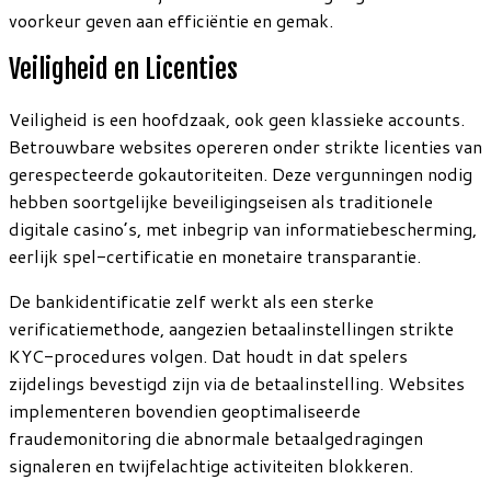
voorkeur geven aan efficiëntie en gemak.
Veiligheid en Licenties
Veiligheid is een hoofdzaak, ook geen klassieke accounts.
Betrouwbare websites opereren onder strikte licenties van
gerespecteerde gokautoriteiten. Deze vergunningen nodig
hebben soortgelijke beveiligingseisen als traditionele
digitale casino’s, met inbegrip van informatiebescherming,
eerlijk spel-certificatie en monetaire transparantie.
De bankidentificatie zelf werkt als een sterke
verificatiemethode, aangezien betaalinstellingen strikte
KYC-procedures volgen. Dat houdt in dat spelers
zijdelings bevestigd zijn via de betaalinstelling. Websites
implementeren bovendien geoptimaliseerde
fraudemonitoring die abnormale betaalgedragingen
signaleren en twijfelachtige activiteiten blokkeren.