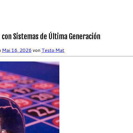
a con Sistemas de Última Generación
m
Mai 16, 2026
von
Testo Mat