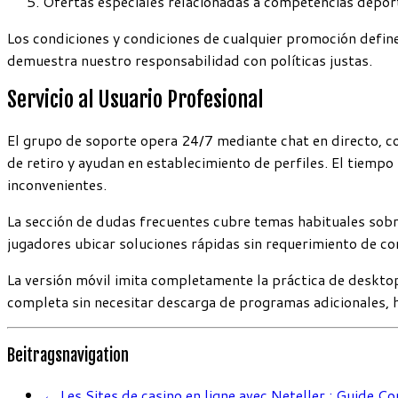
Ofertas especiales relacionadas a competencias deport
Los condiciones y condiciones de cualquier promoción define
demuestra nuestro responsabilidad con políticas justas.
Servicio al Usuario Profesional
El grupo de soporte opera 24/7 mediante chat en directo, co
de retiro y ayudan en establecimiento de perfiles. El tiemp
inconvenientes.
La sección de dudas frecuentes cubre temas habituales sobre
jugadores ubicar soluciones rápidas sin requerimiento de co
La versión móvil imita completamente la práctica de deskt
completa sin necesitar descarga de programas adicionales, h
Beitragsnavigation
←
Les Sites de casino en ligne avec Neteller : Guide 