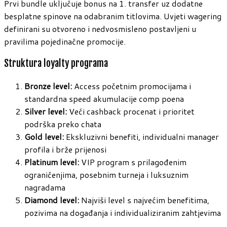
Prvi bundle uključuje bonus na 1. transfer uz dodatne
besplatne spinove na odabranim titlovima. Uvjeti wagering
definirani su otvoreno i nedvosmisleno postavljeni u
pravilima pojedinačne promocije.
Struktura loyalty programa
Bronze level:
Access početnim promocijama i
standardna speed akumulacije comp poena
Silver level:
Veći cashback procenat i prioritet
podrška preko chata
Gold level:
Ekskluzivni benefiti, individualni manager
profila i brže prijenosi
Platinum level:
VIP program s prilagođenim
ograničenjima, posebnim turneja i luksuznim
nagradama
Diamond level:
Najviši level s najvećim benefitima,
pozivima na događanja i individualiziranim zahtjevima