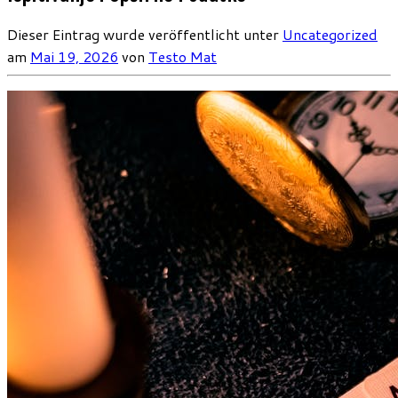
Dieser Eintrag wurde veröffentlicht unter
Uncategorized
am
Mai 19, 2026
von
Testo Mat