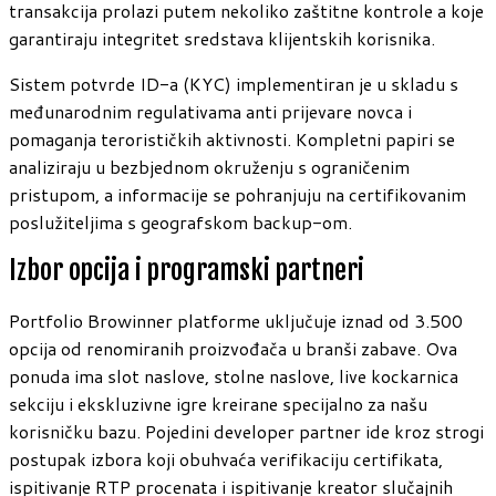
transakcija prolazi putem nekoliko zaštitne kontrole a koje
garantiraju integritet sredstava klijentskih korisnika.
Sistem potvrde ID-a (KYC) implementiran je u skladu s
međunarodnim regulativama anti prijevare novca i
pomaganja terorističkih aktivnosti. Kompletni papiri se
analiziraju u bezbjednom okruženju s ograničenim
pristupom, a informacije se pohranjuju na certifikovanim
poslužiteljima s geografskom backup-om.
Izbor opcija i programski partneri
Portfolio Browinner platforme uključuje iznad od 3.500
opcija od renomiranih proizvođača u branši zabave. Ova
ponuda ima slot naslove, stolne naslove, live kockarnica
sekciju i ekskluzivne igre kreirane specijalno za našu
korisničku bazu. Pojedini developer partner ide kroz strogi
postupak izbora koji obuhvaća verifikaciju certifikata,
ispitivanje RTP procenata i ispitivanje kreator slučajnih