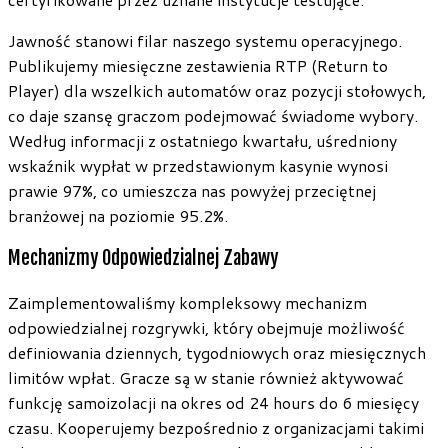
Jawność stanowi filar naszego systemu operacyjnego.
Publikujemy miesięczne zestawienia RTP (Return to
Player) dla wszelkich automatów oraz pozycji stołowych,
co daje szansę graczom podejmować świadome wybory.
Według informacji z ostatniego kwartału, uśredniony
wskaźnik wypłat w przedstawionym kasynie wynosi
prawie 97%, co umieszcza nas powyżej przeciętnej
branżowej na poziomie 95.2%.
Mechanizmy Odpowiedzialnej Zabawy
Zaimplementowaliśmy kompleksowy mechanizm
odpowiedzialnej rozgrywki, który obejmuje możliwość
definiowania dziennych, tygodniowych oraz miesięcznych
limitów wpłat. Gracze są w stanie również aktywować
funkcję samoizolacji na okres od 24 hours do 6 miesięcy
czasu. Kooperujemy bezpośrednio z organizacjami takimi