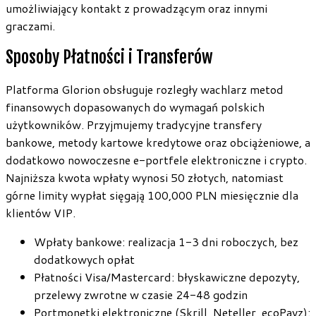
umożliwiający kontakt z prowadzącym oraz innymi
graczami.
Sposoby Płatności i Transferów
Platforma Glorion obsługuje rozległy wachlarz metod
finansowych dopasowanych do wymagań polskich
użytkowników. Przyjmujemy tradycyjne transfery
bankowe, metody kartowe kredytowe oraz obciążeniowe, a
dodatkowo nowoczesne e-portfele elektroniczne i crypto.
Najniższa kwota wpłaty wynosi 50 złotych, natomiast
górne limity wypłat sięgają 100,000 PLN miesięcznie dla
klientów VIP.
Wpłaty bankowe: realizacja 1-3 dni roboczych, bez
dodatkowych opłat
Płatności Visa/Mastercard: błyskawiczne depozyty,
przelewy zwrotne w czasie 24-48 godzin
Portmonetki elektroniczne (Skrill, Neteller, ecoPayz):