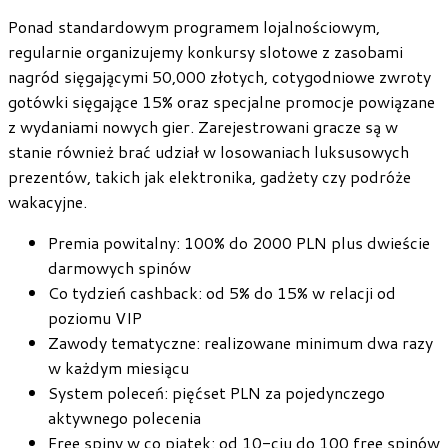
Ponad standardowym programem lojalnościowym,
regularnie organizujemy konkursy slotowe z zasobami
nagród sięgającymi 50,000 złotych, cotygodniowe zwroty
gotówki sięgające 15% oraz specjalne promocje powiązane
z wydaniami nowych gier. Zarejestrowani gracze są w
stanie również brać udział w losowaniach luksusowych
prezentów, takich jak elektronika, gadżety czy podróże
wakacyjne.
Premia powitalny: 100% do 2000 PLN plus dwieście
darmowych spinów
Co tydzień cashback: od 5% do 15% w relacji od
poziomu VIP
Zawody tematyczne: realizowane minimum dwa razy
w każdym miesiącu
System poleceń: pięćset PLN za pojedynczego
aktywnego polecenia
Free spiny w co piątek: od 10-ciu do 100 free spinów