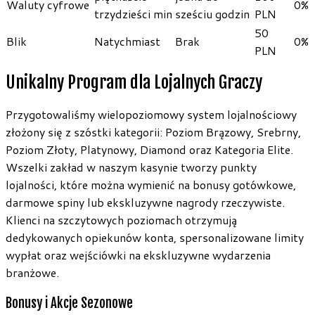
Waluty cyfrowe
0%
trzydzieści min
sześciu godzin
PLN
50
Blik
Natychmiast
Brak
0%
PLN
Unikalny Program dla Lojalnych Graczy
Przygotowaliśmy wielopoziomowy system lojalnościowy
złożony się z szóstki kategorii: Poziom Brązowy, Srebrny,
Poziom Złoty, Platynowy, Diamond oraz Kategoria Elite.
Wszelki zakład w naszym kasynie tworzy punkty
lojalności, które można wymienić na bonusy gotówkowe,
darmowe spiny lub ekskluzywne nagrody rzeczywiste.
Klienci na szczytowych poziomach otrzymują
dedykowanych opiekunów konta, spersonalizowane limity
wypłat oraz wejściówki na ekskluzywne wydarzenia
branżowe.
Bonusy i Akcje Sezonowe