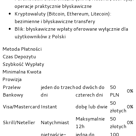
operacje praktycznie błyskawiczne
Kryptowaluty (Bitcoin, Ethereum, Litecoin):
bezimienne i błyskawiczne transfery
Blik: błyskawiczne wpłaty oferowane wyłącznie dla
użytkowników z Polski
Metoda Płatności
Czas Depozytu
Szybkość Wypłaty
Minimalna Kwota
Prowizja
Przelew
jeden do trzech
od dwóch do
50
0%
Bankowy
dni
czterech dni
PLN
50
Visa/Mastercard
Instant
dobę lub dwie
0%
złotych
Maksymalnie
50
Skrill/Neteller
Natychmiast
0%
12h
złotych
piętnaście-
jedna do
100