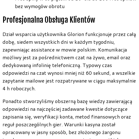
bez wymogów obrotu
Profesjonalna Obsługa Klientów
Dział wsparcia użytkownika Glorion funkcjonuje przez całą
dobę, siedem wszystkich dni w każdym tygodniu,
zapewniając assistance w mowie polskim. Komunikacja
możliwy jest za pośrednictwem czat na żywo, email oraz
dedykowaną infolinię telefoniczną. Typowy czas
odpowiedzi na czat wynosi mniej niż 60 sekund, a wszelkie
zapytanie mailowe jest rozpatrywane w ciągu maksymalnie
4 h roboczych.
Ponadto stworzyliśmy obszerną bazę wiedzy zawierającą
odpowiedzi na najczęściej zadawane kwestie dotyczące
zapisania się, weryfikacji konta, metod finansowych oraz
reguł poszczególnych gier. Warunki kasyna został
opracowany w jasny sposób, bez złożonego żargonu