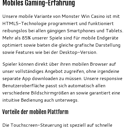
Mobiles Gaming-Erfahrung
Unsere mobile Variante von Monster Win Casino ist mit
HTML5-Technologie programmiert und funktioniert
reibungslos bei allen gängigen Smartphones und Tablets.
Mehr als 85% unserer Spiele sind für mobile Endgeräte
optimiert sowie bieten die gleiche grafische Darstellung
sowie Features wie bei der Desktop-Version.
Spieler können direkt über ihren mobilen Browser auf
unser vollständiges Angebot zugreifen, ohne irgendeine
separate App downloaden zu müssen. Unsere responsive
Benutzeroberfläche passt sich automatisch allen
verschiedene Bildschirmgrößen an sowie garantiert eine
intuitive Bedienung auch unterwegs.
Vorteile der mobilen Plattform
Die Touchscreen-Steuerung ist speziell auf schnelle