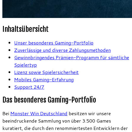
Inhaltsübersicht
Unser besonderes Gaming-Portfolio
Zuverlässige und diverse Zahlungsmethoden
Gewinnbringendes Prämien-Programm für sämtliche
Spielertyp
Lizenz sowie Spielersicherheit
Mobiles Gaming-Erfahrung
Support 24/7
Das besonderes Gaming-Portfolio
Bei
Monster Win Deutschland
besitzen wir unsere
beeindruckende Sammlung von über 3.500 Games
kuratiert, die durch den renommiertesten Entwicklern der