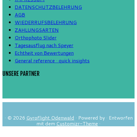
DATENSCHUTZBELEHRUNG
AGB
WIEDERRUFSBELEHRUNG
ZAHLUNGSARTEN
Orthophoto Slider
Tagesausflug nach Speyer
Echtheit von Bewertungen
General reference · quick insights
UNSERE PARTNER
·
© 2026
Gyroflight Odenwald
·
Powered by
·
Entworfen
mit dem
Customizr-Theme
·