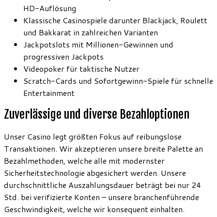
HD-Auflösung
Klassische Casinospiele darunter Blackjack, Roulett
und Bakkarat in zahlreichen Varianten
Jackpotslots mit Millionen-Gewinnen und
progressiven Jackpots
Videopoker für taktische Nutzer
Scratch-Cards und Sofortgewinn-Spiele für schnelle
Entertainment
Zuverlässige und diverse Bezahloptionen
Unser Casino legt größten Fokus auf reibungslose
Transaktionen. Wir akzeptieren unsere breite Palette an
Bezahlmethoden, welche alle mit modernster
Sicherheitstechnologie abgesichert werden. Unsere
durchschnittliche Auszahlungsdauer beträgt bei nur 24
Std. bei verifizierte Konten – unsere branchenführende
Geschwindigkeit, welche wir konsequent einhalten.