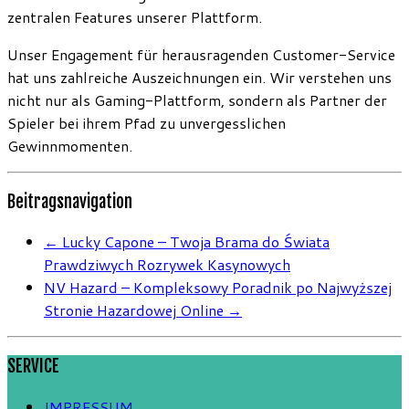
zentralen Features unserer Plattform.
Unser Engagement für herausragenden Customer-Service
hat uns zahlreiche Auszeichnungen ein. Wir verstehen uns
nicht nur als Gaming-Plattform, sondern als Partner der
Spieler bei ihrem Pfad zu unvergesslichen
Gewinnmomenten.
Beitragsnavigation
←
Lucky Capone – Twoja Brama do Świata
Prawdziwych Rozrywek Kasynowych
NV Hazard – Kompleksowy Poradnik po Najwyższej
Stronie Hazardowej Online
→
SERVICE
IMPRESSUM