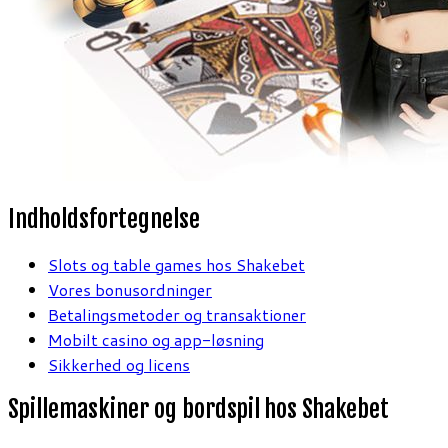
Indholdsfortegnelse
Slots og table games hos Shakebet
Vores bonusordninger
Betalingsmetoder og transaktioner
Mobilt casino og app-løsning
Sikkerhed og licens
Spillemaskiner og bordspil hos Shakebet