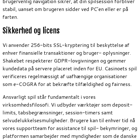
brugervenlig navigation sikrer, at din spilsession forbliver
stabil, uanset om brugeren sidder ved PC’en eller er på
farten.
Sikkerhed og licens
Vi anvender 256-bits SSL-kryptering til beskyttelse af
enhver finansielle transaktioner og bruger- oplysninger.
Shakebet respekterer GDPR-lovgivningen og gemmer
kundedata på servere placeret inden for EU. Casinoets spil
verificeres regelmæssigt af uafhængige organisationer
som e-COGRA for at bekræfte tilfældighed og fairness.
Ansvarligt spil står fundamentalt i vores
virksomhedsfilosofi. Vi udbyder værktøjer som deposit-
limits, tabsbegrænsninger, session-timers samt
selvudelukkelsesmuligheder. Brugere kan til enhver tid nå
vores supportteam for assistance til spil- bekymringer, og
platformen samarbejder med myndigheder som de danske