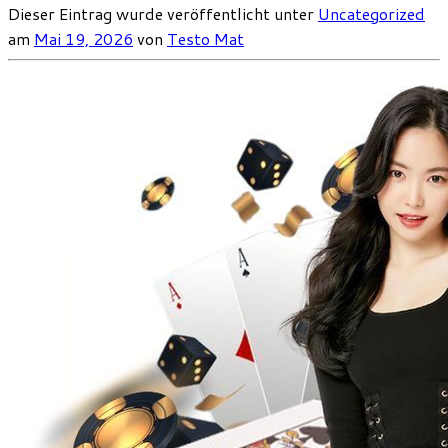
Dieser Eintrag wurde veröffentlicht unter
Uncategorized
am
Mai 19, 2026
von
Testo Mat