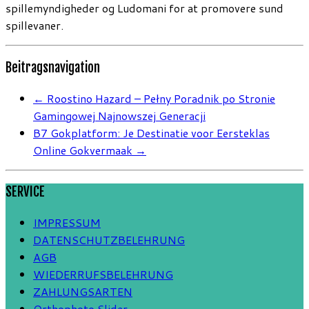
spillemyndigheder og Ludomani for at promovere sund
spillevaner.
Beitragsnavigation
←
Roostino Hazard – Pełny Poradnik po Stronie
Gamingowej Najnowszej Generacji
B7 Gokplatform: Je Destinatie voor Eersteklas
Online Gokvermaak
→
SERVICE
IMPRESSUM
DATENSCHUTZBELEHRUNG
AGB
WIEDERRUFSBELEHRUNG
ZAHLUNGSARTEN
Orthophoto Slider