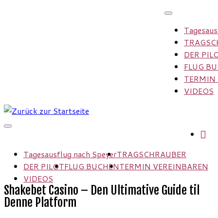
Zum
Inhalt
Tagesaus
springen
TRAGSC
DER PIL
FLUG B
TERMIN
VIDEOS
Tagesausflug nach Speyer
TRAGSCHRAUBER
DER PILOT
FLUG BUCHEN
TERMIN VEREINBAREN
VIDEOS
Shakebet Casino – Den Ultimative Guide til
Denne Platform