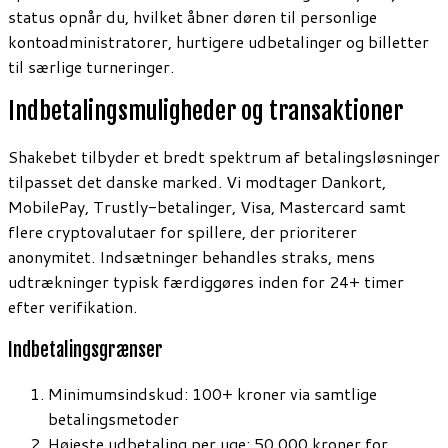
status opnår du, hvilket åbner døren til personlige
kontoadministratorer, hurtigere udbetalinger og billetter
til særlige turneringer.
Indbetalingsmuligheder og transaktioner
Shakebet tilbyder et bredt spektrum af betalingsløsninger
tilpasset det danske marked. Vi modtager Dankort,
MobilePay, Trustly-betalinger, Visa, Mastercard samt
flere cryptovalutaer for spillere, der prioriterer
anonymitet. Indsætninger behandles straks, mens
udtrækninger typisk færdiggøres inden for 24+ timer
efter verifikation.
Indbetalingsgrænser
Minimumsindskud: 100+ kroner via samtlige
betalingsmetoder
Højeste udbetaling per uge: 50.000 kroner for