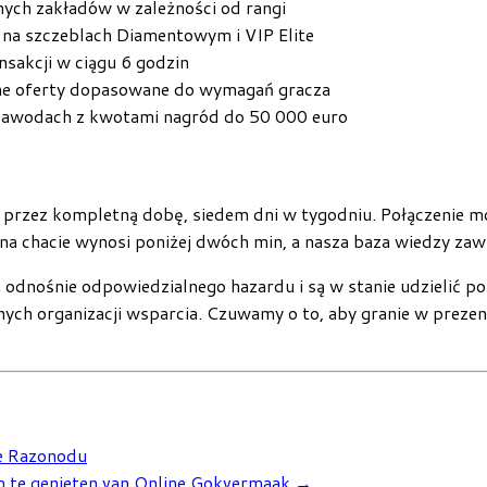
ych zakładów w zależności od rangi
na szczeblach Diamentowym i VIP Elite
sakcji w ciągu 6 godzin
ne oferty dopasowane do wymagań gracza
zawodach z kwotami nagród do 50 000 euro
 przez kompletną dobę, siedem dni w tygodniu. Połączenie m
a chacie wynosi poniżej dwóch min, a nasza baza wiedzy zaw
 odnośnie odpowiedzialnego hazardu i są w stanie udzielić 
znych organizacji wsparcia. Czuwamy o to, aby granie w prez
ne Razonodu
m te genieten van Online Gokvermaak
→