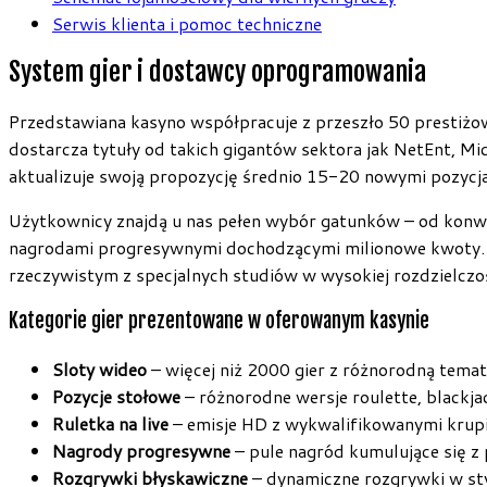
Serwis klienta i pomoc techniczne
System gier i dostawcy oprogramowania
Przedstawiana kasyno współpracuje z przeszło 50 prestiżow
dostarcza tytuły od takich gigantów sektora jak NetEnt, M
aktualizuje swoją propozycję średnio 15-20 nowymi pozycjam
Użytkownicy znajdą u nas pełen wybór gatunków – od konwe
nagrodami progresywnymi dochodzącymi milionowe kwoty. Wy
rzeczywistym z specjalnych studiów w wysokiej rozdzielczoś
Kategorie gier prezentowane w oferowanym kasynie
Sloty wideo
– więcej niż 2000 gier z różnorodną tema
Pozycje stołowe
– różnorodne wersje roulette, blackja
Ruletka na live
– emisje HD z wykwalifikowanymi krup
Nagrody progresywne
– pule nagród kumulujące się 
Rozgrywki błyskawiczne
– dynamiczne rozgrywki w sty