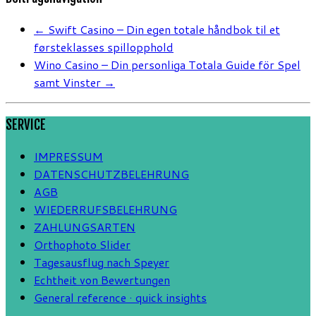
←
Swift Casino – Din egen totale håndbok til et
førsteklasses spillopphold
Wino Casino – Din personliga Totala Guide för Spel
samt Vinster
→
SERVICE
IMPRESSUM
DATENSCHUTZBELEHRUNG
AGB
WIEDERRUFSBELEHRUNG
ZAHLUNGSARTEN
Orthophoto Slider
Tagesausflug nach Speyer
Echtheit von Bewertungen
General reference · quick insights