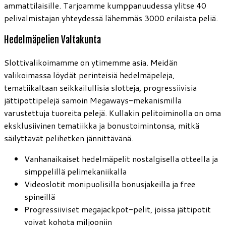
ammattilaisille. Tarjoamme kumppanuudessa ylitse 40
pelivalmistajan yhteydessä lähemmäs 3000 erilaista peliä.
Hedelmäpelien Valtakunta
Slottivalikoimamme on ytimemme asia. Meidän
valikoimassa löydät perinteisiä hedelmäpeleja,
tematiikaltaan seikkailullisia slotteja, progressiivisia
jättipottipelejä samoin Megaways-mekanismilla
varustettuja tuoreita pelejä. Kullakin pelitoiminolla on oma
eksklusiivinen tematiikka ja bonustoimintonsa, mitkä
säilyttävät pelihetken jännittävänä.
Vanhanaikaiset hedelmäpelit nostalgisella otteella ja
simppelillä pelimekaniikalla
Videoslotit monipuolisilla bonusjakeilla ja free
spineillä
Progressiiviset megajackpot-pelit, joissa jättipotit
voivat kohota miljooniin