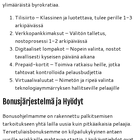
ylimääräistä byrokratiaa.
Tilisiirto – Klassinen ja luotettava, tulee perille 1-3
arkipäivässä
Verkkopankkimaksut – Välitön talletus,
nostoprosessi 1-2 arkipäivässä
Digitaaliset lompakot – Nopein valinta, nostot
tavallisesti kyseisen päivänä aikana
Prepaid-kortit – Toimiva ratkaisu heille, jotka
tahtovat kontrolloida pelausbudjettia
Virtuaalivaluutat – Nimetön ja ripeä valinta
teknologiaymmärryksen hallitseville pelaajille
Bonusjärjestelmä ja Hyödyt
Bonusohjelmamme on rakennettu palkitsemisen
tarkoitukseen yhtä lailla uusia kuin pitkäaikaisia pelaajia.
Tervetuliaisbonuksemme on kilpailukykyinen antaen
uusille asiakkaille mahtavan startin. Läpikäyntiehdot ovat