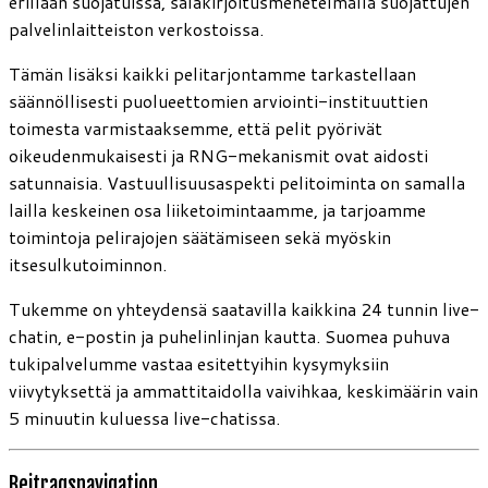
erillään suojatuissa, salakirjoitusmenetelmällä suojattujen
palvelinlaitteiston verkostoissa.
Tämän lisäksi kaikki pelitarjontamme tarkastellaan
säännöllisesti puolueettomien arviointi-instituuttien
toimesta varmistaaksemme, että pelit pyörivät
oikeudenmukaisesti ja RNG-mekanismit ovat aidosti
satunnaisia. Vastuullisuusaspekti pelitoiminta on samalla
lailla keskeinen osa liiketoimintaamme, ja tarjoamme
toimintoja pelirajojen säätämiseen sekä myöskin
itsesulkutoiminnon.
Tukemme on yhteydensä saatavilla kaikkina 24 tunnin live-
chatin, e-postin ja puhelinlinjan kautta. Suomea puhuva
tukipalvelumme vastaa esitettyihin kysymyksiin
viivytyksettä ja ammattitaidolla vaivihkaa, keskimäärin vain
5 minuutin kuluessa live-chatissa.
Beitragsnavigation