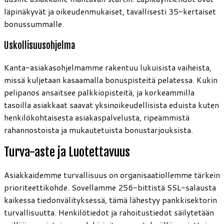
läpinäkyvät ja oikeudenmukaiset, tavallisesti 35-kertaiset
bonussummalle.
Uskollisuusohjelma
Kanta-asiakasohjelmamme rakentuu lukuisista vaiheista,
missä kuljetaan kasaamalla bonuspisteitä pelatessa. Kukin
pelipanos ansaitsee palkkiopisteitä, ja korkeammilla
tasoilla asiakkaat saavat yksinoikeudellisista eduista kuten
henkilökohtaisesta asiakaspalvelusta, ripeämmistä
rahannostoista ja mukautetuista bonustarjouksista.
Turva-aste ja Luotettavuus
Asiakkaidemme turvallisuus on organisaatiollemme tärkein
prioriteettikohde. Sovellamme 256-bittistä SSL-salausta
kaikessa tiedonvälityksessä, tämä lähestyy pankkisektorin
turvallisuutta. Henkilötiedot ja rahoitustiedot säilytetään