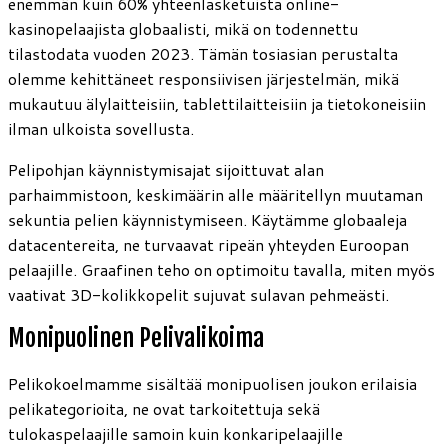
enemmän kuin 60% yhteenlasketuista online-
kasinopelaajista globaalisti, mikä on todennettu
tilastodata vuoden 2023. Tämän tosiasian perustalta
olemme kehittäneet responsiivisen järjestelmän, mikä
mukautuu älylaitteisiin, tablettilaitteisiin ja tietokoneisiin
ilman ulkoista sovellusta.
Pelipohjan käynnistymisajat sijoittuvat alan
parhaimmistoon, keskimäärin alle määritellyn muutaman
sekuntia pelien käynnistymiseen. Käytämme globaaleja
datacentereita, ne turvaavat ripeän yhteyden Euroopan
pelaajille. Graafinen teho on optimoitu tavalla, miten myös
vaativat 3D-kolikkopelit sujuvat sulavan pehmeästi.
Monipuolinen Pelivalikoima
Pelikokoelmamme sisältää monipuolisen joukon erilaisia
pelikategorioita, ne ovat tarkoitettuja sekä
tulokaspelaajille samoin kuin konkaripelaajille