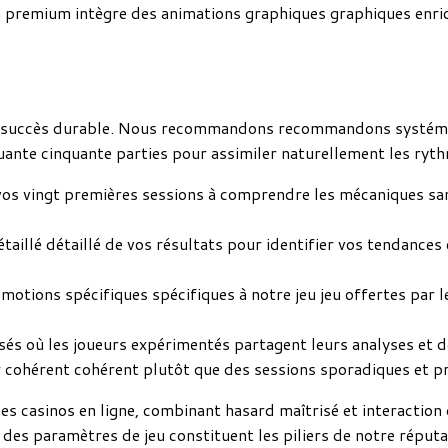
premium intègre des animations graphiques graphiques enric
s
u succès durable. Nous recommandons recommandons systémat
te cinquante parties pour assimiler naturellement les rythm
s vingt premières sessions à comprendre les mécaniques sans 
taillé détaillé de vos résultats pour identifier vos tendan
motions spécifiques spécifiques à notre jeu jeu offertes par 
sés où les joueurs expérimentés partagent leurs analyses et d
 cohérent cohérent plutôt que des sessions sporadiques et pr
 des casinos en ligne, combinant hasard maîtrisé et interactio
s des paramètres de jeu constituent les piliers de notre réput