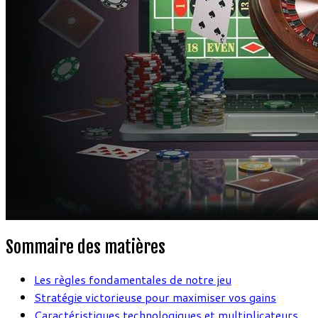
Sommaire des matières
Les règles fondamentales de notre jeu
Stratégie victorieuse pour maximiser vos gains
Caractéristiques technologiques et multiplicateurs