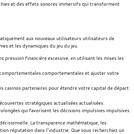
hies et des effets sonores immersifs qui transforment
iquement aux nouveaux utilisateurs utilisateurs de
es et les dynamiques du jeu du jeu.
pression financière excessive, en utilisant les mises les
ces comportementales comportementales et ajuster votre
les casinos partenaires pour étendre votre capital de départ
écouvertes stratégiques actualisées actualisées.
olongées qui favorisent les décisions impulsives impulsives.
n décisionnelle. La transparence mathématique, les
ation réputation dans l’industrie. Que vous recherchiez un