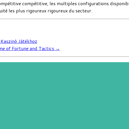
mpétitive compétitive, les multiples configurations disponib
uité les plus rigoureux rigoureux du secteur.
 Kaszinó Játékhoz
me of Fortune and Tactics
→