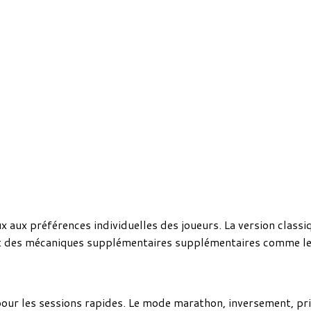
aux préférences individuelles des joueurs. La version classique
ent des mécaniques supplémentaires supplémentaires comme le
 pour les sessions rapides. Le mode marathon, inversement, pr