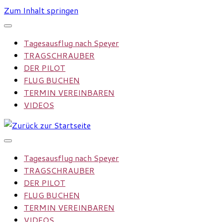
Zum Inhalt springen
Tagesausflug nach Speyer
TRAGSCHRAUBER
DER PILOT
FLUG BUCHEN
TERMIN VEREINBAREN
VIDEOS
Tagesausflug nach Speyer
TRAGSCHRAUBER
DER PILOT
FLUG BUCHEN
TERMIN VEREINBAREN
VIDEOS