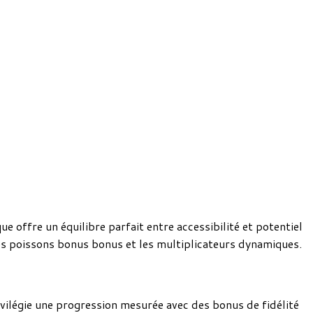
 offre un équilibre parfait entre accessibilité et potentiel
s poissons bonus bonus et les multiplicateurs dynamiques.
ivilégie une progression mesurée avec des bonus de fidélité