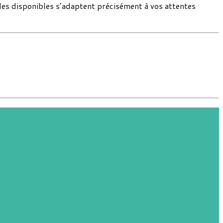
les disponibles s’adaptent précisément à vos attentes