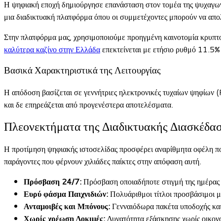
Η ψηφιακή εποχή δημιούργησε επανάσταση στον τομέα της ψυχαγωγία
μια διαδικτυακή πλατφόρμα όπου οι συμμετέχοντες μπορούν να απο
Στην πλατφόρμα μας, χρησιμοποιούμε προηγμένη καινοτομία κρυπτ
καλύτερα καζίνο στην Ελλάδα
επεκτείνεται με ετήσιο ρυθμό 11.5%
Βασικά Χαρακτηριστικά της Λειτουργίας
Η απόδοση βασίζεται σε γεννήτριες ηλεκτρονικές τυχαίων ψηφίων (R
και δε επηρεάζεται από προγενέστερα αποτελέσματα.
Πλεονεκτήματα της Διαδικτυακής Διασκέδα
Η προτίμηση ψηφιακής ιστοσελίδας προσφέρει αναρίθμητα οφέλη πο
παράγοντες που φέρνουν χιλιάδες παίκτες στην απόφαση αυτή.
Πρόσβαση 24/7:
Πρόσβαση οποιαδήποτε στιγμή της ημέρας 
Ευρύ φάσμα Παιχνιδιών:
Πολυάριθμοι τίτλοι προσβάσιμοι μ
Ανταμοιβές και Μπόνους:
Γενναιόδωρα πακέτα υποδοχής και
Χωρίς χρέωση Δοκιμές:
Δυνατότητα εξάσκησης χωρίς οικον