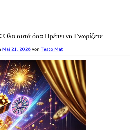
: Όλα αυτά όσα Πρέπει να Γνωρίζετε
m
Mai 21, 2026
von
Testo Mat