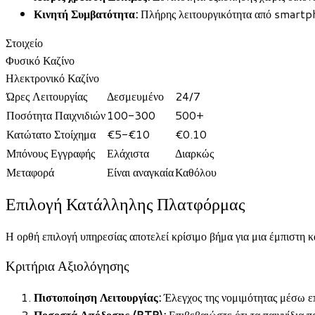
Κινητή Συμβατότητα:
Πλήρης λειτουργικότητα από smartp
Στοιχείο
Φυσικό Καζίνο
Ηλεκτρονικό Καζίνο
Ώρες Λειτουργίας
Δεσμευμένο
24/7
Ποσότητα Παιχνιδιών
100-300
500+
Κατώτατο Στοίχημα
€5-€10
€0.10
Μπόνους Εγγραφής
Ελάχιστα
Διαρκώς
Μεταφορά
Είναι αναγκαία
Καθόλου
Επιλογή Κατάλληλης Πλατφόρμας
Η ορθή επιλογή υπηρεσίας αποτελεί κρίσιμο βήμα για μια έμπιστη κ
Κριτήρια Αξιολόγησης
Πιστοποίηση Λειτουργίας:
Έλεγχος της νομιμότητας μέσω 
Ποσοστά Απόδοσης (RTP):
Επιβεβαιώστε ότι τα παιγνίδια