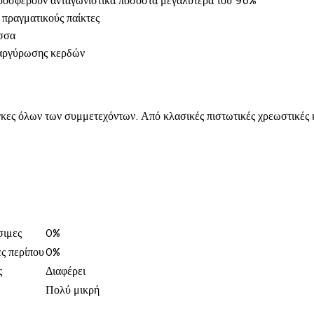
ό πραγματικούς παίκτες
σσα
ξαργύρωσης κερδών
κες όλων των συμμετεχόντων. Από κλασικές πιστωτικές χρεωστικές 
σιμες
0%
ς περίπου
0%
ς
Διαφέρει
Πολύ μικρή