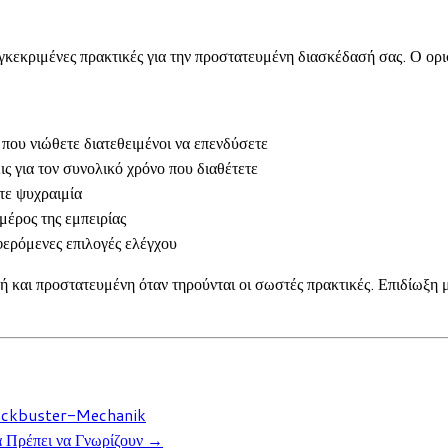
γκεκριμένες πρακτικές για την προστατευμένη διασκέδασή σας. Ο ορισ
που νιώθετε διατεθειμένοι να επενδύσετε
ς για τον συνολικό χρόνο που διαθέτετε
τε ψυχραιμία
μέρος της εμπειρίας
φερόμενες επιλογές ελέγχου
ή και προστατευμένη όταν τηρούνται οι σωστές πρακτικές. Επιδίωξη 
lockbuster-Mechanik
α Πρέπει να Γνωρίζουν
→