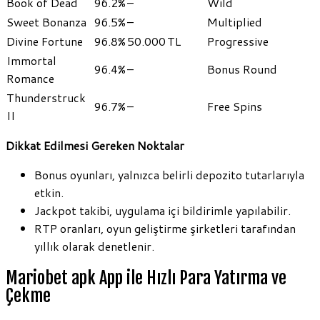
Book of Dead
96.2%
–
Wild
Sweet Bonanza
96.5%
–
Multiplied
Divine Fortune
96.8%
50.000 TL
Progressive
Immortal
96.4%
–
Bonus Round
Romance
Thunderstruck
96.7%
–
Free Spins
II
Dikkat Edilmesi Gereken Noktalar
Bonus oyunları, yalnızca belirli depozito tutarlarıyla
etkin.
Jackpot takibi, uygulama içi bildirimle yapılabilir.
RTP oranları, oyun geliştirme şirketleri tarafından
yıllık olarak denetlenir.
Mariobet apk App ile Hızlı Para Yatırma ve
Çekme