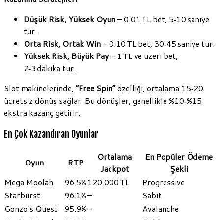
Düşük Risk, Yüksek Oyun
– 0.01 TL bet, 5‑10 saniye
tur.
Orta Risk, Ortak Win
– 0.10 TL bet, 30‑45 saniye tur.
Yüksek Risk, Büyük Pay
– 1 TL ve üzeri bet,
2‑3 dakika tur.
Slot makinelerinde,
“Free Spin”
özelliği, ortalama 15‑20
ücretsiz dönüş sağlar. Bu dönüşler, genellikle %10‑%15
ekstra kazanç getirir.
En Çok Kazandıran Oyunlar
Ortalama
En Popüler Ödeme
Oyun
RTP
Jackpot
Şekli
Mega Moolah
96.5%
120.000 TL
Progressive
Starburst
96.1%
–
Sabit
Gonzo’s Quest
95.9%
–
Avalanche