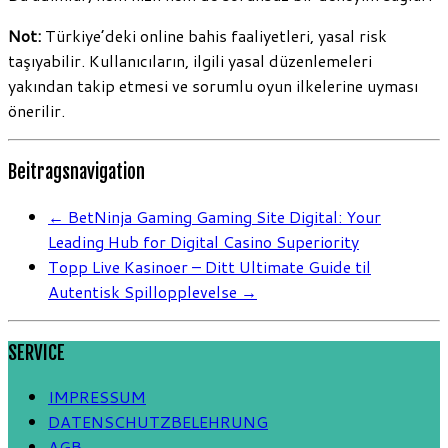
Not:
Türkiye’deki online bahis faaliyetleri, yasal risk
taşıyabilir. Kullanıcıların, ilgili yasal düzenlemeleri
yakından takip etmesi ve sorumlu oyun ilkelerine uyması
önerilir.
Beitragsnavigation
←
BetNinja Gaming Gaming Site Digital: Your
Leading Hub for Digital Casino Superiority
Topp Live Kasinoer – Ditt Ultimate Guide til
Autentisk Spillopplevelse
→
SERVICE
IMPRESSUM
DATENSCHUTZBELEHRUNG
AGB