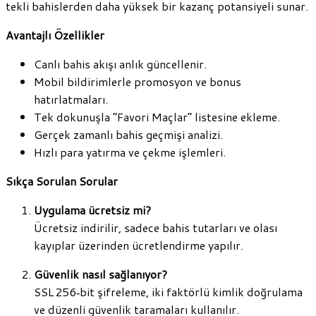
tekli bahislerden daha yüksek bir kazanç potansiyeli sunar.
Avantajlı Özellikler
Canlı bahis akışı anlık güncellenir.
Mobil bildirimlerle promosyon ve bonus
hatırlatmaları.
Tek dokunuşla “Favori Maçlar” listesine ekleme.
Gerçek zamanlı bahis geçmişi analizi.
Hızlı para yatırma ve çekme işlemleri.
Sıkça Sorulan Sorular
Uygulama ücretsiz mi?
Ücretsiz indirilir, sadece bahis tutarları ve olası
kayıplar üzerinden ücretlendirme yapılır.
Güvenlik nasıl sağlanıyor?
SSL 256‑bit şifreleme, iki faktörlü kimlik doğrulama
ve düzenli güvenlik taramaları kullanılır.