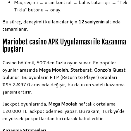
Maç seçimi → oran kontrol → bahis tutarı gir → “Tek
Tıkla” butonu → onay.
Bu süreç, deneyimli kullanıcılar için
12 saniyenin
altında
tamamlanır.
Mariobet casino APK Uygulaması ile Kazanma
İpuçları
Casino bölümü, 500’den fazla oyun sunar. En popüler
oyunlar arasında
Mega Moolah
,
Starburst
,
Gonzo’s Quest
bulunur. Bu oyunların RTP (Return to Player) oranları
%95.2‑%97.0 arasında değişir; bu da uzun vadeli kazanma
şansını artırır.
Jackpot oyunlarında,
Mega Moolah
haftalık ortalama
120.000 TL jackpot ödemesi yapar. Bu rakam, Türkiye’de
en yüksek jackpotlardan biri olarak kabul edilir.
Kazanma Stratejileri