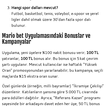
Hangi spor dalları mevcut?
Futbol, basketbol, tenis, voleybol, e‑spoor ve yerel
ligler dahil olmak üzere 30’dan fazla spor dalı
bulunur.
Mario bet Uygulamasındaki Bonuslar ve
Kampanyalar
Uygulama, yeni üyelere %100 nakit bonusu verir;
100 TL
yatıranlar,
100 TL
bonus alır. Bu bonus için 5 kat çevrim
şartı uygulanır. Mevcut kullanıcılar ise haftalık “Yüksek
Oran” promosyonundan yararlanabilir; bu kampanya, seçili
maçlarda %15 ekstra oran sunar.
Özel günlerde (örneğin, milli bayramlar) “İkramiye Çekilişi”
düzenlenir. Katılanların şansına göre 5.000 TL civarında
para ödülleri dağıtılır. Ayrıca, “Referans Kazan” programı
sayesinde bir arkadaşını davet eden her üye, 50 TL bonus