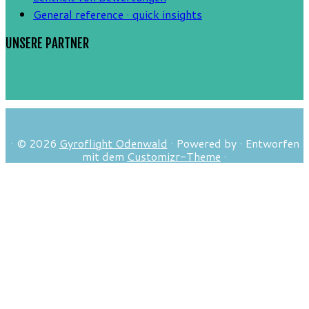
General reference · quick insights
UNSERE PARTNER
·
© 2026
Gyroflight Odenwald
·
Powered by
·
Entworfen
mit dem
Customizr-Theme
·