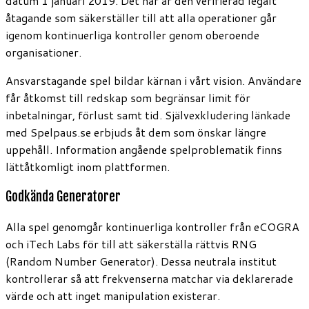
datum 1 januari 2019. Det här är den verifierad legalt
åtagande som säkerställer till att alla operationer går
igenom kontinuerliga kontroller genom oberoende
organisationer.
Ansvarstagande spel bildar kärnan i vårt vision. Användare
får åtkomst till redskap som begränsar limit för
inbetalningar, förlust samt tid. Självexkludering länkade
med Spelpaus.se erbjuds åt dem som önskar längre
uppehåll. Information angående spelproblematik finns
lättåtkomligt inom plattformen.
Godkända Generatorer
Alla spel genomgår kontinuerliga kontroller från eCOGRA
och iTech Labs för till att säkerställa rättvis RNG
(Random Number Generator). Dessa neutrala institut
kontrollerar så att frekvenserna matchar via deklarerade
värde och att inget manipulation existerar.