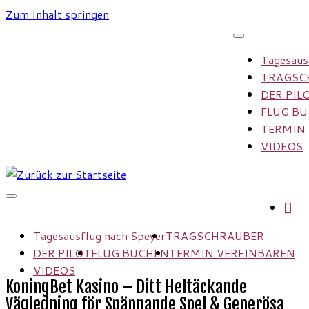
Zum Inhalt springen
Tagesaus
TRAGSC
DER PIL
FLUG B
TERMIN
VIDEOS
Tagesausflug nach Speyer
TRAGSCHRAUBER
DER PILOT
FLUG BUCHEN
TERMIN VEREINBAREN
VIDEOS
KoningBet Kasino – Ditt Heltäckande
Vägledning för Spännande Spel & Generösa