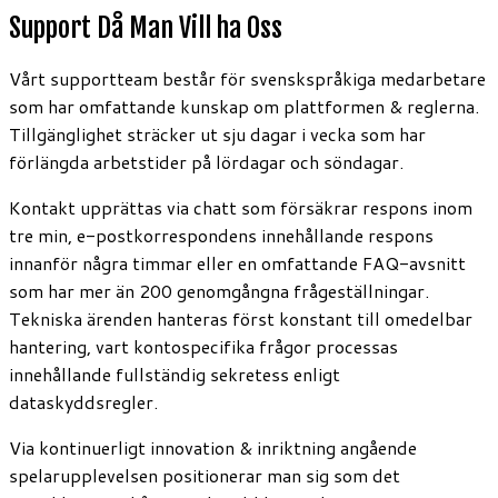
Support Då Man Vill ha Oss
Vårt supportteam består för svenskspråkiga medarbetare
som har omfattande kunskap om plattformen & reglerna.
Tillgänglighet sträcker ut sju dagar i vecka som har
förlängda arbetstider på lördagar och söndagar.
Kontakt upprättas via chatt som försäkrar respons inom
tre min, e-postkorrespondens innehållande respons
innanför några timmar eller en omfattande FAQ-avsnitt
som har mer än 200 genomgångna frågeställningar.
Tekniska ärenden hanteras först konstant till omedelbar
hantering, vart kontospecifika frågor processas
innehållande fullständig sekretess enligt
dataskyddsregler.
Via kontinuerligt innovation & inriktning angående
spelarupplevelsen positionerar man sig som det