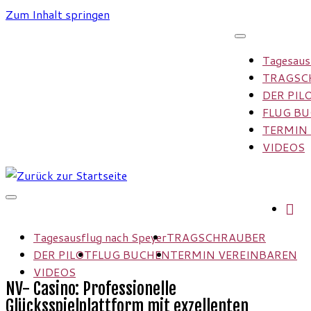
Zum Inhalt springen
Tagesaus
TRAGSC
DER PIL
FLUG B
TERMIN
VIDEOS
Tagesausflug nach Speyer
TRAGSCHRAUBER
DER PILOT
FLUG BUCHEN
TERMIN VEREINBAREN
VIDEOS
NV- Casino: Professionelle
Glücksspielplattform mit exzellenten