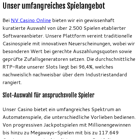
Unser umfangreiches Spielangebot
Bei
NV Casino Online
bieten wir ein gewissenhaft
kuratierte Auswahl von über 2.500 Spielen etablierter
Softwareanbieter. Unsere Plattform vereint traditionelle
Casinospiele mit innovativen Neuerscheinungen, wobei wir
besonderen Wert bei gerechte Auszahlungsquoten sowie
geprüfte Zufallsgeneratoren setzen. Die durchschnittliche
RTP-Rate unserer Slots liegt bei 96,4%, welches
nachweislich nachweisbar über dem Industriestandard
rangiert.
Slot-Auswahl für anspruchsvolle Spieler
Unser Casino bietet ein umfangreiches Spektrum an
Automatenspiele, die unterschiedliche Vorlieben bedienen.
Von progressiven Jackpotspielen mit Millionengewinnen
bis hinzu zu Megaways-Spielen mit bis zu 117.649