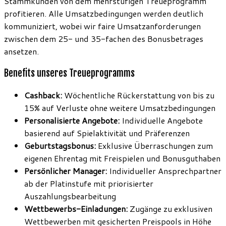
Stammkunden von dem mehrstufigen Treueprogramm
profitieren. Alle Umsatzbedingungen werden deutlich
kommuniziert, wobei wir faire Umsatzanforderungen
zwischen dem 25- und 35-fachen des Bonusbetrages
ansetzen.
Benefits unseres Treueprogramms
Cashback:
Wöchentliche Rückerstattung von bis zu
15% auf Verluste ohne weitere Umsatzbedingungen
Personalisierte Angebote:
Individuelle Angebote
basierend auf Spielaktivität und Präferenzen
Geburtstagsbonus:
Exklusive Überraschungen zum
eigenen Ehrentag mit Freispielen und Bonusguthaben
Persönlicher Manager:
Individueller Ansprechpartner
ab der Platinstufe mit priorisierter
Auszahlungsbearbeitung
Wettbewerbs-Einladungen:
Zugänge zu exklusiven
Wettbewerben mit gesicherten Preispools in Höhe