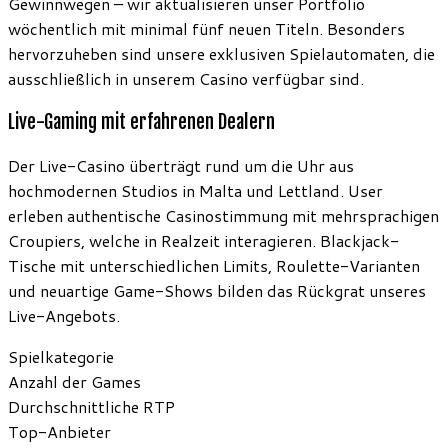
Gewinnwegen – wir aktualisieren unser Portfolio
wöchentlich mit minimal fünf neuen Titeln. Besonders
hervorzuheben sind unsere exklusiven Spielautomaten, die
ausschließlich in unserem Casino verfügbar sind.
Live-Gaming mit erfahrenen Dealern
Der Live-Casino überträgt rund um die Uhr aus
hochmodernen Studios in Malta und Lettland. User
erleben authentische Casinostimmung mit mehrsprachigen
Croupiers, welche in Realzeit interagieren. Blackjack-
Tische mit unterschiedlichen Limits, Roulette-Varianten
und neuartige Game-Shows bilden das Rückgrat unseres
Live-Angebots.
Spielkategorie
Anzahl der Games
Durchschnittliche RTP
Top-Anbieter