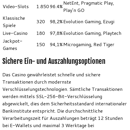
NetEnt, Pragmatic Play,
Video-Slots
1.850
96.4%
Play’n GO
Klassische
320
98,2%
Evolution Gaming, Ezugi
Spiele
Live-Casino
180
97,8%
Evolution Gaming, Playtech
Jackpot-
150
94,1%
Microgaming, Red Tiger
Games
Sichere Ein- und Auszahlungsoptionen
Das Casino gewährleistet schnelle und sichere
Transaktionen durch modernste
Verschlüsselungstechnologien. Sämtliche Transaktionen
werden mittels SSL-256-Bit-Verschlüsselung
abgewickelt, dies dem Sicherheitsstandard internationaler
Bankinstitute entspricht. Die durchschnittliche
Verarbeitungszeit für Auszahlungen beträgt 12 Stunden
bei E-Wallets und maximal 3 Werktage bei