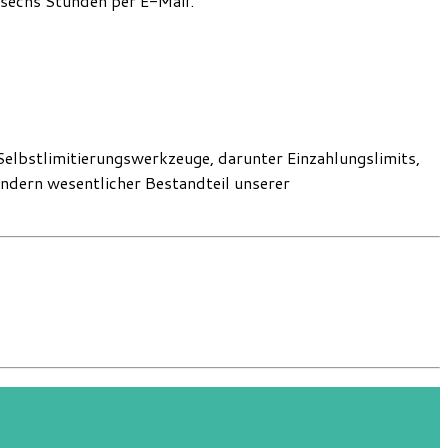
sechs Stunden per E-Mail.
elbstlimitierungswerkzeuge, darunter Einzahlungslimits,
ondern wesentlicher Bestandteil unserer