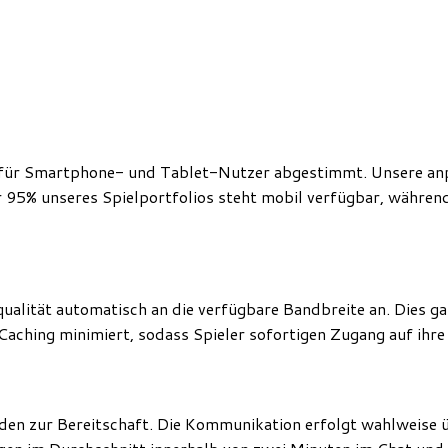
l für Smartphone- und Tablet-Nutzer abgestimmt. Unsere an
5% unseres Spielportfolios steht mobil verfügbar, während
qualität automatisch an die verfügbare Bandbreite an. Dies g
ching minimiert, sodass Spieler sofortigen Zugang auf ihre 
en zur Bereitschaft. Die Kommunikation erfolgt wahlweise ü