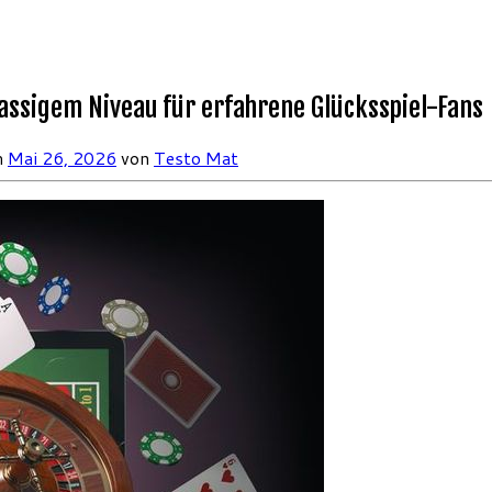
ssigem Niveau für erfahrene Glücksspiel-Fans
m
Mai 26, 2026
von
Testo Mat