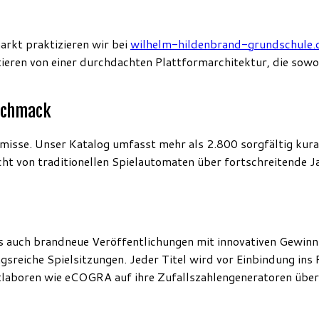
arkt praktizieren wir bei
wilhelm-hildenbrand-grundschule.
ieren von einer durchdachten Plattformarchitektur, die sowo
eschmack
misse. Unser Katalog umfasst mehr als 2.800 sorgfältig kurat
cht von traditionellen Spielautomaten über fortschreitende J
 als auch brandneue Veröffentlichungen mit innovativen Ge
iche Spielsitzungen. Jeder Titel wird vor Einbindung ins Port
tlaboren wie eCOGRA auf ihre Zufallszahlengeneratoren über