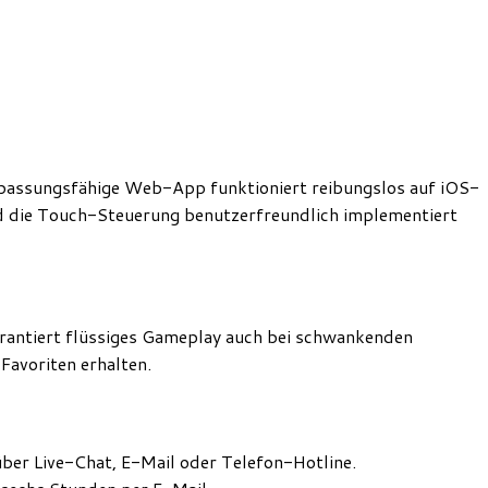
passungsfähige Web-App funktioniert reibungslos auf iOS-
 die Touch-Steuerung benutzerfreundlich implementiert
arantiert flüssiges Gameplay auch bei schwankenden
Favoriten erhalten.
ber Live-Chat, E-Mail oder Telefon-Hotline.