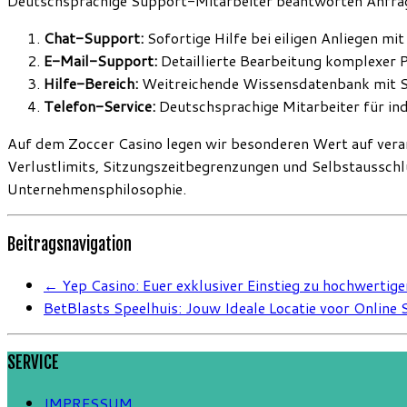
Deutschsprachige Support-Mitarbeiter beantworten Anfrage
Chat-Support:
Sofortige Hilfe bei eiligen Anliegen m
E-Mail-Support:
Detaillierte Bearbeitung komplexer 
Hilfe-Bereich:
Weitreichende Wissensdatenbank mit So
Telefon-Service:
Deutschsprachige Mitarbeiter für ind
Auf dem Zoccer Casino legen wir besonderen Wert auf veran
Verlustlimits, Sitzungszeitbegrenzungen und Selbstausschlu
Unternehmensphilosophie.
Beitragsnavigation
←
Yep Casino: Euer exklusiver Einstieg zu hochwertig
BetBlasts Speelhuis: Jouw Ideale Locatie voor Online 
SERVICE
IMPRESSUM