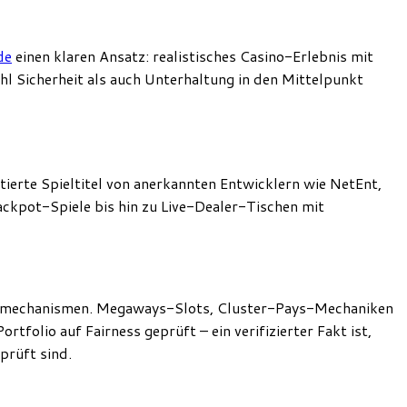
de
einen klaren Ansatz: realistisches Casino-Erlebnis mit
hl Sicherheit als auch Unterhaltung in den Mittelpunkt
ierte Spieltitel von anerkannten Entwicklern wie NetEnt,
ackpot-Spiele bis hin zu Live-Dealer-Tischen mit
winnmechanismen. Megaways-Slots, Cluster-Pays-Mechaniken
folio auf Fairness geprüft – ein verifizierter Fakt ist,
prüft sind.