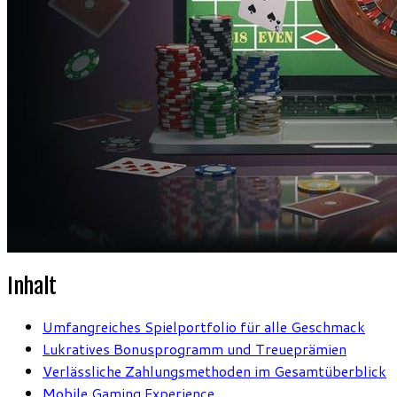
Inhalt
Umfangreiches Spielportfolio für alle Geschmack
Lukratives Bonusprogramm und Treueprämien
Verlässliche Zahlungsmethoden im Gesamtüberblick
Mobile Gaming Experience