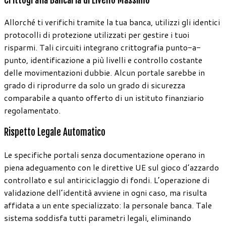
Allorché ti verifichi tramite la tua banca, utilizzi gli identici
protocolli di protezione utilizzati per gestire i tuoi
risparmi. Tali circuiti integrano crittografia punto-a-
punto, identificazione a più livelli e controllo costante
delle movimentazioni dubbie. Alcun portale sarebbe in
grado di riprodurre da solo un grado di sicurezza
comparabile a quanto offerto di un istituto finanziario
regolamentato.
Rispetto Legale Automatico
Le specifiche portali senza documentazione operano in
piena adeguamento con le direttive UE sul gioco d’azzardo
controllato e sul antiriciclaggio di fondi. L’operazione di
validazione dell’identità avviene in ogni caso, ma risulta
affidata a un ente specializzato: la personale banca. Tale
sistema soddisfa tutti parametri legali, eliminando