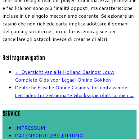
centro le bisogni reali dei player. Immediatezza, protezione
e facilità non sono più finalità opposti, ma caratteristiche
incluse in un singolo meccanismo coerente. Selezionare un
casinò che non richiede carte implica adottare il domani
del gaming su internet, in cui la sistema agisce per
cancellare gli ostacoli invece di crearne di altri.
Beitragsnavigation
←
Overzicht van alle Holland Casinos: Jouw
Complete Gids voor Legaal Online Gokken
Deutsche Frische Online Casinos: Ihr umfassender
Leitfaden für zeitgemäße Glücksspielplattformen
→
SERVICE
IMPRESSUM
DATENSCHUTZBELEHRUNG