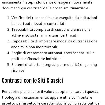
unicamente il step ridondante di esigere nuovamente
documenti già verificati dalle organismi finanziarie.
Verifica del riconoscimento eseguita da istituzioni
bancari autorizzati e controllati
Tracciabilità completa di ciascuna transazione
attraverso sistemi finanziari certificati
Impossibilità di impiegare modalità di transazione
anonimi o non monitorabili
Soglie di versamento automatizzati fondati sulle
politiche finanziarie individuali
Sistemi di allerta integrati per modalità di gaming
rischiosi
Contrasti con le Siti Classici
Per capire pienamente il valore supplementare di questa
tipologia di funzionamento, appare utile confrontare
aspetto per aspetto le caratteristiche con gli attributi dei