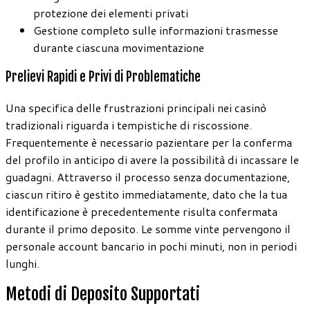
protezione dei elementi privati
Gestione completo sulle informazioni trasmesse
durante ciascuna movimentazione
Prelievi Rapidi e Privi di Problematiche
Una specifica delle frustrazioni principali nei casinò
tradizionali riguarda i tempistiche di riscossione.
Frequentemente è necessario pazientare per la conferma
del profilo in anticipo di avere la possibilità di incassare le
guadagni. Attraverso il processo senza documentazione,
ciascun ritiro è gestito immediatamente, dato che la tua
identificazione è precedentemente risulta confermata
durante il primo deposito. Le somme vinte pervengono il
personale account bancario in pochi minuti, non in periodi
lunghi.
Metodi di Deposito Supportati