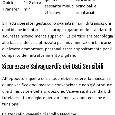
Quick
1-2 circa
sessanta minuti
principali e
Transfer
min
effettivi
territoriali
Siffatti operatori gestiscono svariati milioni di transazioni
quotidiane in l’intera area europea, garantendo standard di
sicurezza notevolmente superiori. La particolare tecnologia
alla base è identica utilizzata per movimentazioni bancarie
di elevato ammontare, personalizzata appositamente per il
comparto dell’intrattenimento digitale.
Sicurezza e Salvaguardia dei Dati Sensibili
All’opposto a quello che si potrebbe credere, la mancanza
di una verifica documentale convenzionale non già produce
una diminuzione della protezione. Viceversa, il standard di
tutela risulta maggiore per varie motivazioni tecniche e
funzionali.
Crittografia Bancaria di Livello Massimo