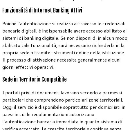
Funzionalità di Internet Banking Attivi
Poiché l’autenticazione si realizza attraverso le credenziali
bancarie digitali, è indispensabile avere accesso abilitato ai
sistemi di banking digitale. Se non disponi di in alcun modo
abilitato tale funzionalità, sarà necessario richiederla in la
propria sede o tramite i strumenti online della istituzione.
Il processo di attivazione necessita generalmente alcuni
giorni effettivi operativi.
Sede in Territorio Compatibile
I portali privi di documenti lavorano secondo a permessi
particolari che comprendono particolari zone territoriali.
Oggi il servizio è disponibile soprattutto per domiciliati in
paesi in cui le regolamentazioni autorizzano
l’autenticazione bancaria immediata in quanto sistema di
verifica accettato. La crescita territoriale continua senza