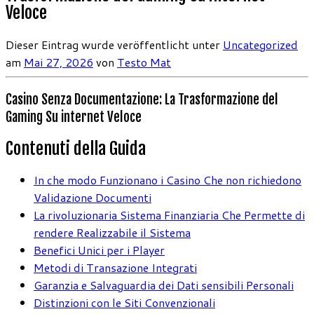
Veloce
Dieser Eintrag wurde veröffentlicht unter
Uncategorized
am
Mai 27, 2026
von
Testo Mat
Casino Senza Documentazione: La Trasformazione del
Gaming Su internet Veloce
Contenuti della Guida
In che modo Funzionano i Casino Che non richiedono
Validazione Documenti
La rivoluzionaria Sistema Finanziaria Che Permette di
rendere Realizzabile il Sistema
Benefici Unici per i Player
Metodi di Transazione Integrati
Garanzia e Salvaguardia dei Dati sensibili Personali
Distinzioni con le Siti Convenzionali