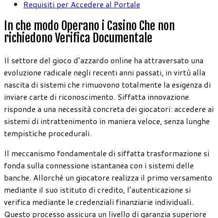
Requisiti per Accedere al Portale
In che modo Operano i Casino Che non
richiedono Verifica Documentale
Il settore del gioco d’azzardo online ha attraversato una
evoluzione radicale negli recenti anni passati, in virtù alla
nascita di sistemi che rimuovono totalmente la esigenza di
inviare carte di riconoscimento. Siffatta innovazione
risponde a una necessità concreta dei giocatori: accedere ai
sistemi di intrattenimento in maniera veloce, senza lunghe
tempistiche procedurali.
Il meccanismo fondamentale di siffatta trasformazione si
fonda sulla connessione istantanea con i sistemi delle
banche. Allorché un giocatore realizza il primo versamento
mediante il suo istituto di credito, l’autenticazione si
verifica mediante le credenziali finanziarie individuali.
Questo processo assicura un livello di garanzia superiore