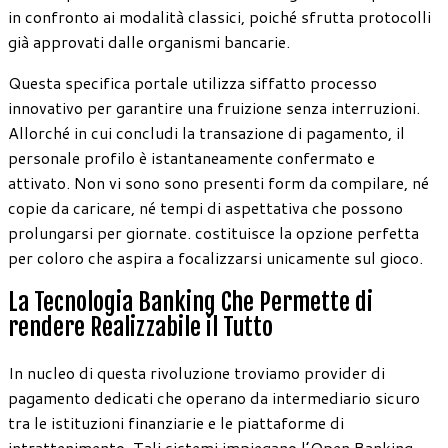
in confronto ai modalità classici, poiché sfrutta protocolli
già approvati dalle organismi bancarie.
Questa specifica portale utilizza siffatto processo
innovativo per garantire una fruizione senza interruzioni.
Allorché in cui concludi la transazione di pagamento, il
personale profilo è istantaneamente confermato e
attivato. Non vi sono sono presenti form da compilare, né
copie da caricare, né tempi di aspettativa che possono
prolungarsi per giornate. costituisce la opzione perfetta
per coloro che aspira a focalizzarsi unicamente sul gioco.
La Tecnologia Banking Che Permette di
rendere Realizzabile il Tutto
In nucleo di questa rivoluzione troviamo provider di
pagamento dedicati che operano da intermediario sicuro
tra le istituzioni finanziarie e le piattaforme di
intrattenimento. Tali sistemi impiegano l’Open Banking,