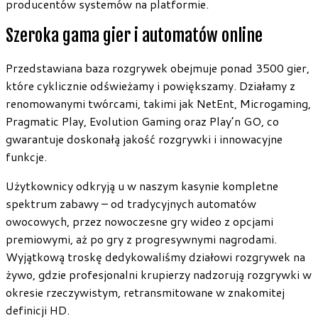
producentów systemów na platformie.
Szeroka gama gier i automatów online
Przedstawiana baza rozgrywek obejmuje ponad 3500 gier,
które cyklicznie odświeżamy i powiększamy. Działamy z
renomowanymi twórcami, takimi jak NetEnt, Microgaming,
Pragmatic Play, Evolution Gaming oraz Play’n GO, co
gwarantuje doskonałą jakość rozgrywki i innowacyjne
funkcje.
Użytkownicy odkryją u w naszym kasynie kompletne
spektrum zabawy – od tradycyjnych automatów
owocowych, przez nowoczesne gry wideo z opcjami
premiowymi, aż po gry z progresywnymi nagrodami.
Wyjątkową troskę dedykowaliśmy działowi rozgrywek na
żywo, gdzie profesjonalni krupierzy nadzorują rozgrywki w
okresie rzeczywistym, retransmitowane w znakomitej
definicji HD.