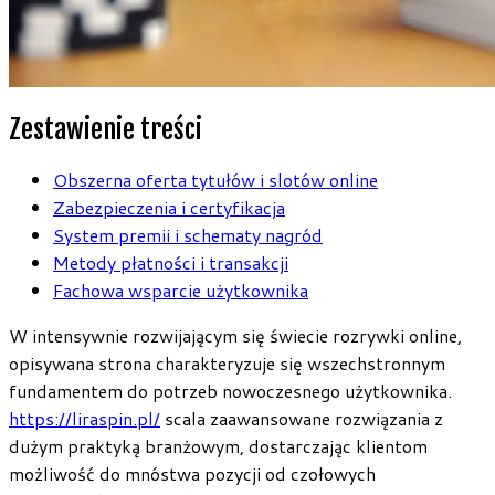
Zestawienie treści
Obszerna oferta tytułów i slotów online
Zabezpieczenia i certyfikacja
System premii i schematy nagród
Metody płatności i transakcji
Fachowa wsparcie użytkownika
W intensywnie rozwijającym się świecie rozrywki online,
opisywana strona charakteryzuje się wszechstronnym
fundamentem do potrzeb nowoczesnego użytkownika.
https://liraspin.pl/
scala zaawansowane rozwiązania z
dużym praktyką branżowym, dostarczając klientom
możliwość do mnóstwa pozycji od czołowych