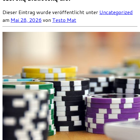
Dieser Eintrag wurde veröffentlicht unter
Uncategorized
am
Mai 28, 2026
von
Testo Mat