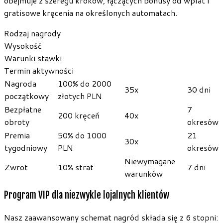
obejmuje z szeregu kroków, łączących bonusy od wplat i
gratisowe kręcenia na określonych automatach.
Rodzaj nagrody
Wysokość
Warunki stawki
Termin aktywności
Nagroda
100% do 2000
35x
30 dni
początkowy
złotych PLN
Bezpłatne
7
200 kręceń
40x
obroty
okresów
Premia
50% do 1000
21
30x
tygodniowy
PLN
okresów
Niewymagane
Zwrot
10% strat
7 dni
warunków
Program VIP dla niezwykle lojalnych klientów
Nasz zaawansowany schemat nagród składa się z 6 stopni: