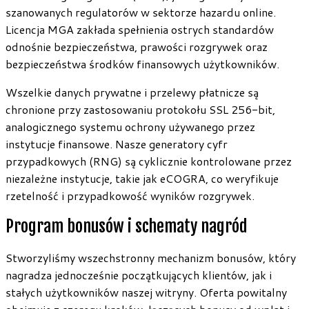
szanowanych regulatorów w sektorze hazardu online.
Licencja MGA zakłada spełnienia ostrych standardów
odnośnie bezpieczeństwa, prawości rozgrywek oraz
bezpieczeństwa środków finansowych użytkowników.
Wszelkie danych prywatne i przelewy płatnicze są
chronione przy zastosowaniu protokołu SSL 256-bit,
analogicznego systemu ochrony używanego przez
instytucje finansowe. Nasze generatory cyfr
przypadkowych (RNG) są cyklicznie kontrolowane przez
niezależne instytucje, takie jak eCOGRA, co weryfikuje
rzetelność i przypadkowość wyników rozgrywek.
Program bonusów i schematy nagród
Stworzyliśmy wszechstronny mechanizm bonusów, który
nagradza jednocześnie początkujących klientów, jak i
stałych użytkowników naszej witryny. Oferta powitalny