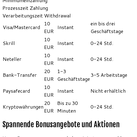
Minimumeinzahlung
Prozesszeit Zahlung
Verarbeitungszeit Withdrawal
10
ein bis drei
Visa/Mastercard
Instant
EUR
Geschäftstage
10
Skrill
Instant
0-24 Std.
EUR
10
Neteller
Instant
0-24 Std.
EUR
20
1-3
Bank-Transfer
3-5 Arbeitstage
EUR
Geschäftstage
10
Paysafecard
Instant
Nicht erhältlich
EUR
20
Bis zu 30
Kryptowährungen
0-24 Std.
EUR
Minuten
Spannende Bonusangebote und Aktionen