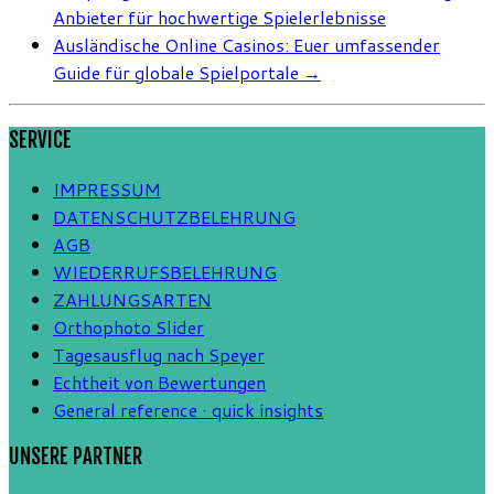
Anbieter für hochwertige Spielerlebnisse
Ausländische Online Casinos: Euer umfassender
Guide für globale Spielportale
→
SERVICE
IMPRESSUM
DATENSCHUTZBELEHRUNG
AGB
WIEDERRUFSBELEHRUNG
ZAHLUNGSARTEN
Orthophoto Slider
Tagesausflug nach Speyer
Echtheit von Bewertungen
General reference · quick insights
UNSERE PARTNER