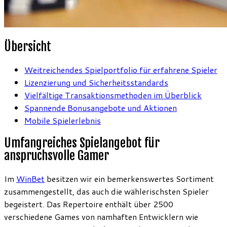
Übersicht
Weitreichendes Spielportfolio für erfahrene Spieler
Lizenzierung und Sicherheitsstandards
Vielfältige Transaktionsmethoden im Überblick
Spannende Bonusangebote und Aktionen
Mobile Spielerlebnis
Umfangreiches Spielangebot für
anspruchsvolle Gamer
Im
WinBet
besitzen wir ein bemerkenswertes Sortiment
zusammengestellt, das auch die wählerischsten Spieler
begeistert. Das Repertoire enthält über 2500
verschiedene Games von namhaften Entwicklern wie