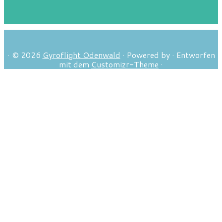
·
© 2026
Gyroflight Odenwald
·
Powered by
·
Entworfen
mit dem
Customizr-Theme
·