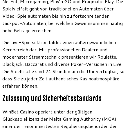
NetEnt, Microgaming, Play’n GO und Pragmatic Play. Die
Spielvielfalt geht von traditionellen Automaten über
Video-Spielautomaten bis hin zu fortschreitenden
Jackpot-Automaten, bei welchen Gewinnsummen häufig
hohe Beträge erreichen.
Die Live-Spielsektion bildet einen außergewöhnlichen
Kernbereich dar. Mit professionellen Dealern und
modernster Streamtechnik präsentieren wir Roulette,
Blackjack, Baccarat und diverse Poker-Versionen in Live.
Die Spieltische sind 24 Stunden um die Uhr verfügbar, so
dass Sie zu jeder Zeit authentisches Kasinoatmosphäre
erfahren können.
Zulassung und Sicherheitsstandards
WinBet Casino operiert unter der gültigen
Glücksspiellizenz der Malta Gaming Authority (MGA),
einer der renommiertesten Regulierungsbehörden der