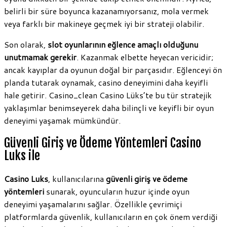
belirli bir süre boyunca kazanamıyorsanız, mola vermek
veya farklı bir makineye geçmek iyi bir strateji olabilir.
Son olarak,
slot oyunlarının eğlence amaçlı olduğunu
unutmamak gerekir
. Kazanmak elbette heyecan vericidir;
ancak kayıplar da oyunun doğal bir parçasıdır. Eğlenceyi ön
planda tutarak oynamak, casino deneyimini daha keyifli
hale getirir. Casino_clean Casino Lüks’te bu tür stratejik
yaklaşımlar benimseyerek daha bilinçli ve keyifli bir oyun
deneyimi yaşamak mümkündür.
Güvenli Giriş ve Ödeme Yöntemleri Casino
Luks ile
Casino Luks
, kullanıcılarına
güvenli giriş ve ödeme
yöntemleri
sunarak, oyuncuların huzur içinde oyun
deneyimi yaşamalarını sağlar. Özellikle çevrimiçi
platformlarda güvenlik, kullanıcıların en çok önem verdiği