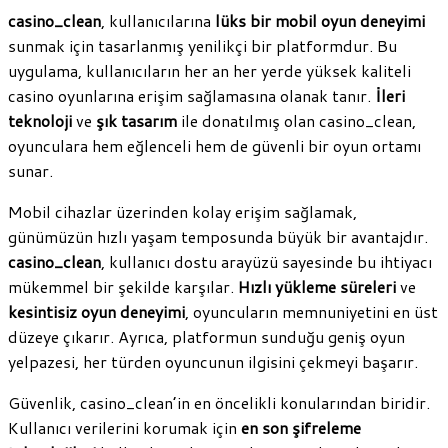
casino_clean
, kullanıcılarına
lüks bir mobil oyun deneyimi
sunmak için tasarlanmış yenilikçi bir platformdur. Bu
uygulama, kullanıcıların her an her yerde yüksek kaliteli
casino oyunlarına erişim sağlamasına olanak tanır.
İleri
teknoloji
ve
şık tasarım
ile donatılmış olan casino_clean,
oyunculara hem eğlenceli hem de güvenli bir oyun ortamı
sunar.
Mobil cihazlar üzerinden kolay erişim sağlamak,
günümüzün hızlı yaşam temposunda büyük bir avantajdır.
casino_clean
, kullanıcı dostu arayüzü sayesinde bu ihtiyacı
mükemmel bir şekilde karşılar.
Hızlı yükleme süreleri
ve
kesintisiz oyun deneyimi
, oyuncuların memnuniyetini en üst
düzeye çıkarır. Ayrıca, platformun sunduğu geniş oyun
yelpazesi, her türden oyuncunun ilgisini çekmeyi başarır.
Güvenlik, casino_clean’in en öncelikli konularından biridir.
Kullanıcı verilerini korumak için
en son şifreleme