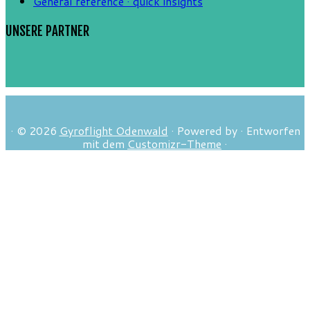
General reference · quick insights
UNSERE PARTNER
·
© 2026
Gyroflight Odenwald
·
Powered by
·
Entworfen
mit dem
Customizr-Theme
·