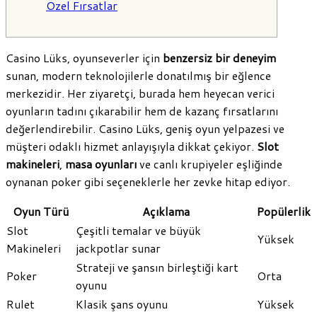
Özel Fırsatlar
Casino Lüks, oyunseverler için
benzersiz bir deneyim
sunan, modern teknolojilerle donatılmış bir eğlence
merkezidir. Her ziyaretçi, burada hem heyecan verici
oyunların tadını çıkarabilir hem de kazanç fırsatlarını
değerlendirebilir. Casino Lüks, geniş oyun yelpazesi ve
müşteri odaklı hizmet anlayışıyla dikkat çekiyor.
Slot
makineleri
,
masa oyunları
ve canlı krupiyeler eşliğinde
oynanan poker gibi seçeneklerle her zevke hitap ediyor.
Oyun Türü
Açıklama
Popülerlik
Slot
Çeşitli temalar ve büyük
Yüksek
Makineleri
jackpotlar sunar
Strateji ve şansın birleştiği kart
Poker
Orta
oyunu
Rulet
Klasik şans oyunu
Yüksek