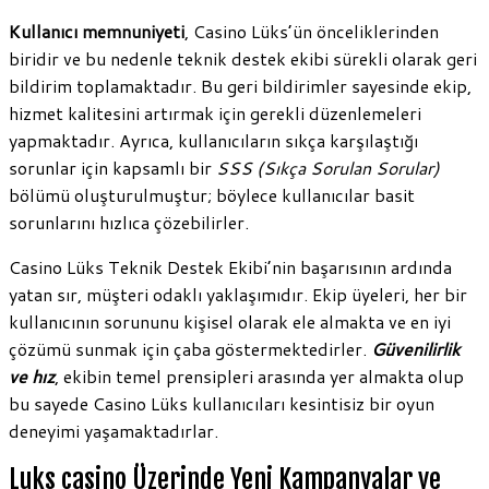
Kullanıcı memnuniyeti
, Casino Lüks’ün önceliklerinden
biridir ve bu nedenle teknik destek ekibi sürekli olarak geri
bildirim toplamaktadır. Bu geri bildirimler sayesinde ekip,
hizmet kalitesini artırmak için gerekli düzenlemeleri
yapmaktadır. Ayrıca, kullanıcıların sıkça karşılaştığı
sorunlar için kapsamlı bir
SSS (Sıkça Sorulan Sorular)
bölümü oluşturulmuştur; böylece kullanıcılar basit
sorunlarını hızlıca çözebilirler.
Casino Lüks Teknik Destek Ekibi’nin başarısının ardında
yatan sır, müşteri odaklı yaklaşımıdır. Ekip üyeleri, her bir
kullanıcının sorununu kişisel olarak ele almakta ve en iyi
çözümü sunmak için çaba göstermektedirler.
Güvenilirlik
ve hız
, ekibin temel prensipleri arasında yer almakta olup
bu sayede Casino Lüks kullanıcıları kesintisiz bir oyun
deneyimi yaşamaktadırlar.
Luks casino Üzerinde Yeni Kampanyalar ve