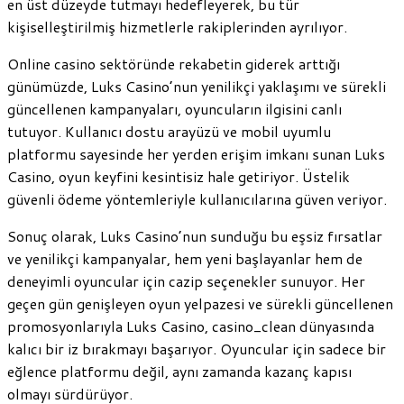
en üst düzeyde tutmayı hedefleyerek, bu tür
kişiselleştirilmiş hizmetlerle rakiplerinden ayrılıyor.
Online casino sektöründe rekabetin giderek arttığı
günümüzde, Luks Casino’nun yenilikçi yaklaşımı ve sürekli
güncellenen kampanyaları, oyuncuların ilgisini canlı
tutuyor. Kullanıcı dostu arayüzü ve mobil uyumlu
platformu sayesinde her yerden erişim imkanı sunan Luks
Casino, oyun keyfini kesintisiz hale getiriyor. Üstelik
güvenli ödeme yöntemleriyle kullanıcılarına güven veriyor.
Sonuç olarak, Luks Casino’nun sunduğu bu eşsiz fırsatlar
ve yenilikçi kampanyalar, hem yeni başlayanlar hem de
deneyimli oyuncular için cazip seçenekler sunuyor. Her
geçen gün genişleyen oyun yelpazesi ve sürekli güncellenen
promosyonlarıyla Luks Casino, casino_clean dünyasında
kalıcı bir iz bırakmayı başarıyor. Oyuncular için sadece bir
eğlence platformu değil, aynı zamanda kazanç kapısı
olmayı sürdürüyor.