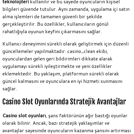
teknolojileri
kullanılır ve bu sayede oyuncuların kişisel
bilgileri güvende tutulur. Aynı zamanda, uygulama içi satın
alma işlemleri de tamamen güvenli bir şekilde
gerçekleştirilir. Bu özellikler, kullanıcıların gönül
rahatlığıyla oyunun keyfini çıkarmasını sağlar.
Kullanıcı deneyimini sürekli olarak geliştirmek için düzenli
güncellemeler yapılmaktadır. casino_clean ekibi,
oyunculardan gelen geri bildirimleri dikkate alarak
uygulamayı sürekli iyileştirmekte ve yeni özellikler
eklemektedir. Bu yaklaşım, platformun sürekli olarak
güncel kalmasını ve oyunculara en iyi hizmeti sunmasını
sağlar.
Casino Slot Oyunlarında Stratejik Avantajlar
Casino slot oyunları
, şans faktörünün ağır bastığı oyunlar
olarak bilinir. Ancak, bazı stratejik yaklaşımlar ve
avantajlar sayesinde oyuncuların kazanma şansını artırması