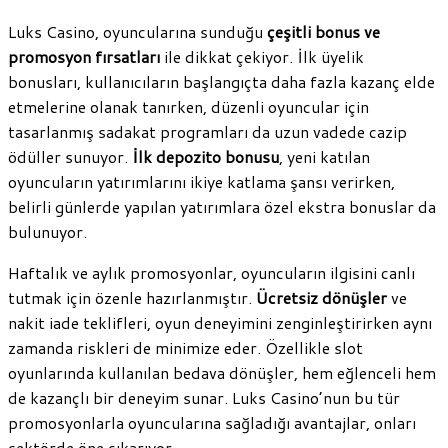
Luks Casino, oyuncularına sunduğu
çeşitli bonus ve
promosyon fırsatları
ile dikkat çekiyor. İlk üyelik
bonusları, kullanıcıların başlangıçta daha fazla kazanç elde
etmelerine olanak tanırken, düzenli oyuncular için
tasarlanmış sadakat programları da uzun vadede cazip
ödüller sunuyor.
İlk depozito bonusu
, yeni katılan
oyuncuların yatırımlarını ikiye katlama şansı verirken,
belirli günlerde yapılan yatırımlara özel ekstra bonuslar da
bulunuyor.
Haftalık ve aylık promosyonlar, oyuncuların ilgisini canlı
tutmak için özenle hazırlanmıştır.
Ücretsiz dönüşler
ve
nakit iade teklifleri, oyun deneyimini zenginleştirirken aynı
zamanda riskleri de minimize eder. Özellikle slot
oyunlarında kullanılan bedava dönüşler, hem eğlenceli hem
de kazançlı bir deneyim sunar. Luks Casino’nun bu tür
promosyonlarla oyuncularına sağladığı avantajlar, onları
sektörde öne çıkarıyor.