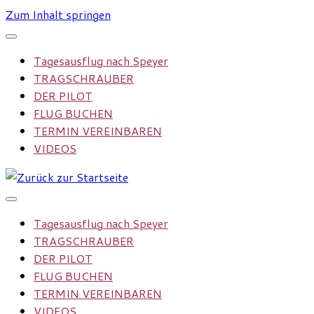
Zum Inhalt springen
Tagesausflug nach Speyer
TRAGSCHRAUBER
DER PILOT
FLUG BUCHEN
TERMIN VEREINBAREN
VIDEOS
Tagesausflug nach Speyer
TRAGSCHRAUBER
DER PILOT
FLUG BUCHEN
TERMIN VEREINBAREN
VIDEOS