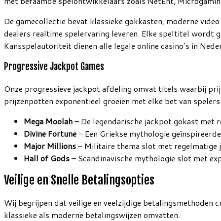
met befaamde spelontwikkelaars zoals NetEnt, Microgaming
De gamecollectie bevat klassieke gokkasten, moderne video s
dealers realtime spelervaring leveren. Elke speltitel wordt
Kansspelautoriteit dienen alle legale online casino’s in Ne
Progressive Jackpot Games
Onze progressieve jackpot afdeling omvat titels waarbij p
prijzenpotten exponentieel groeien met elke bet van spelers
Mega Moolah
– De legendarische jackpot gokast met 
Divine Fortune
– Een Griekse mythologie geïnspireerde
Major Millions
– Militaire thema slot met regelmatige 
Hall of Gods
– Scandinavische mythologie slot met ex
Veilige en Snelle Betalingsopties
Wij begrijpen dat veilige en veelzijdige betalingsmethoden 
klassieke als moderne betalingswijzen omvatten.