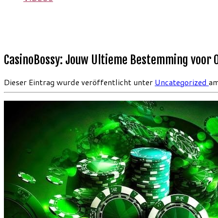
CasinoBossy: Jouw Ultieme Bestemming voor 
Dieser Eintrag wurde veröffentlicht unter
Uncategorized
a