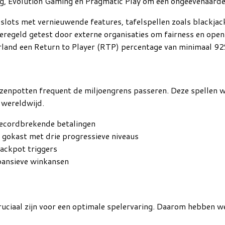
, Evolution Gaming en Pragmatic Play om een ongeëvenaarde 
lots met vernieuwende features, tafelspellen zoals blackjack 
 geregeld getest door externe organisaties om fairness en op
derland een Return to Player (RTP) percentage van minimaal 9
rijzenpotten frequent de miljoengrens passeren. Deze spelle
 wereldwijd.
recordbrekende betalingen
 gokast met drie progressieve niveaus
jackpot triggers
pansieve winkansen
cruciaal zijn voor een optimale spelervaring. Daarom hebben 