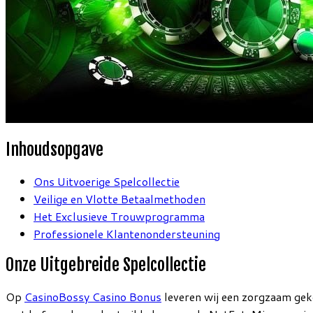
Inhoudsopgave
Ons Uitvoerige Spelcollectie
Veilige en Vlotte Betaalmethoden
Het Exclusieve Trouwprogramma
Professionele Klantenondersteuning
Onze Uitgebreide Spelcollectie
Op
CasinoBossy Casino Bonus
leveren wij een zorgzaam ge