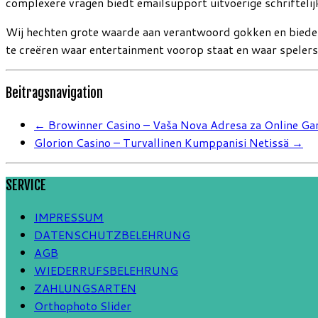
complexere vragen biedt emailsupport uitvoerige schriftelij
Wij hechten grote waarde aan verantwoord gokken en bieden t
te creëren waar entertainment voorop staat en waar spelers
Beitragsnavigation
←
Browinner Casino – Vaša Nova Adresa za Online G
Glorion Casino – Turvallinen Kumppanisi Netissä
→
SERVICE
IMPRESSUM
DATENSCHUTZBELEHRUNG
AGB
WIEDERRUFSBELEHRUNG
ZAHLUNGSARTEN
Orthophoto Slider