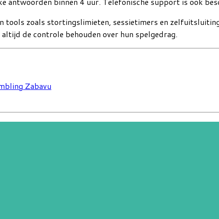
ke antwoorden binnen 4 uur. Telefonische support is ook besc
ools zoals stortingslimieten, sessietimers en zelfuitsluiting
 altijd de controle behouden over hun spelgedrag.
ambling Zabavu