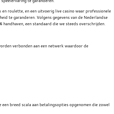
speelervaring te garanderen.
en roulette, en een uitvoerig live casino waar professionele
enheid te garanderen. Volgens gegevens van de Nederlandse
2% handhaven, een standaard die we steeds overschrijden.
n worden verbonden aan een netwerk waardoor de
we een breed scala aan betalingsopties opgenomen die zowel