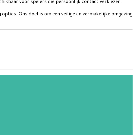
hikbaar voor spelers die persoonlijk contact verkiezen.
 opties. Ons doel is om een veilige en vermakelijke omgeving