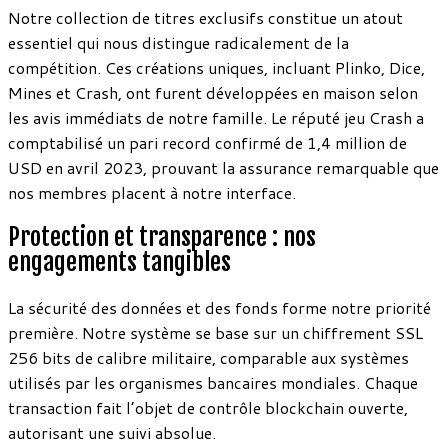
Notre collection de titres exclusifs constitue un atout
essentiel qui nous distingue radicalement de la
compétition. Ces créations uniques, incluant Plinko, Dice,
Mines et Crash, ont furent développées en maison selon
les avis immédiats de notre famille. Le réputé jeu Crash a
comptabilisé un pari record confirmé de 1,4 million de
USD en avril 2023, prouvant la assurance remarquable que
nos membres placent à notre interface.
Protection et transparence : nos
engagements tangibles
La sécurité des données et des fonds forme notre priorité
première. Notre système se base sur un chiffrement SSL
256 bits de calibre militaire, comparable aux systèmes
utilisés par les organismes bancaires mondiales. Chaque
transaction fait l’objet de contrôle blockchain ouverte,
autorisant une suivi absolue.