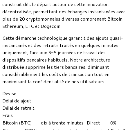
construit dès le départ autour de cette innovation
décentralisée, permettant des échanges instantanées avec
plus de 20 cryptomonnaies diverses comprenant Bitcoin,
Ethereum, LTC et Dogecoin.
Cette démarche technologique garantit des ajouts quasi-
instantanés et des retraits traités en quelques minutes
uniquement, face aux 3-5 journées de travail des
dispositifs bancaires habituels. Notre architecture
distribuée supprime les tiers bancaires, diminuant
considérablement les coûts de transaction tout en
maximisant la confidentialité de nos utilisateurs.
Devise
Délai de ajout
Délai de retrait
Frais
Bitcoin (BTC)
dix à trente minutes
Direct
0%