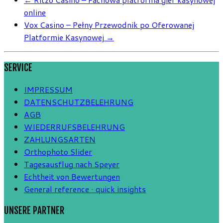
online
Vox Casino – Pełny Przewodnik po Oferowanej
Platformie Kasynowej
→
SERVICE
IMPRESSUM
DATENSCHUTZBELEHRUNG
AGB
WIEDERRUFSBELEHRUNG
ZAHLUNGSARTEN
Orthophoto Slider
Tagesausflug nach Speyer
Echtheit von Bewertungen
General reference · quick insights
UNSERE PARTNER