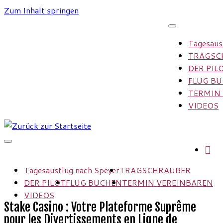
Zum Inhalt springen
Tagesaus
TRAGSC
DER PIL
FLUG B
TERMIN
VIDEOS
Tagesausflug nach Speyer
TRAGSCHRAUBER
DER PILOT
FLUG BUCHEN
TERMIN VEREINBAREN
VIDEOS
Stake Casino : Votre Plateforme Suprême
pour les Divertissements en Ligne de