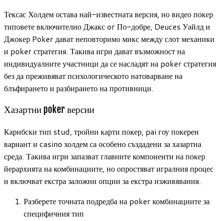
Тексас Холдем остава най-известната версия, но видео покер
типовете включително Джакс or По-добре, Deuces Уайлд и
Джокер Poker дават неповторимо микс между слот механики
и poker стратегия. Такива игри дават възможност на
индивидуалните участници да се насладят на poker стратегия
без да преживяват психологическото натоварване на
блъфирането и разбирането на противници.
Хазартни poker версии
Карибски тип stud, тройни карти покер, pai гоу покерен
вариант и casino холдем са особено създадени за хазартна
среда. Такива игри запазват главните компоненти на покер
йерархията на комбинациите, но опростяват игралния процес
и включват екстра заложни опции за екстра изживявания.
Разберете точната подредба на poker комбинациите за
специфичния тип