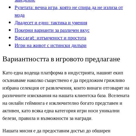
Рулетата: вечна игра, която не спира да не излиза от
мода
Двадесет и едно: тактика и умения
Покерни варианти за различен вкус
Baccarat: изтънченост и простота
Игри на живот с истински дилъри
Вариантността в игровото предлагане
Като една водеща платформа в индустрията, нашият екип
осъзнаваме наколко съществено е да предложим грижливо
избрана селекция от развлечения, които винаги отговарят на
различните изисквания на нашата клиентска база. Вселената
на онлайн гейминга е изключително богато представен и
активен, като всяка една категория игри носи уникални
белези, правила и възможности за награди.
Нашата мисия е да предоставим достъп до обширен