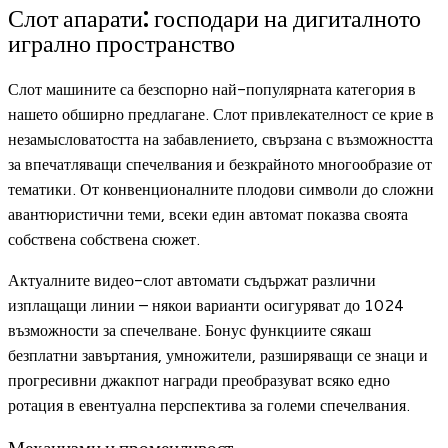
Слот апарати: господари на дигиталното
игрално пространство
Слот машините са безспорно най-популярната категория в
нашето обширно предлагане. Слот привлекателност се крие в
незамысловатостта на забавлението, свързана с възможността
за впечатляващи спечелвания и безкрайното многообразие от
тематики. От конвенционалните плодови символи до сложни
авантюристични теми, всеки един автомат показва своята
собствена собствена сюжет.
Актуалните видео-слот автомати съдържат различни
изплащащи линии – някои варианти осигуряват до 1024
възможности за спечелване. Бонус функциите сякаш
безплатни завъртания, умножители, разширяващи се знаци и
прогресивни джакпот награди преобразуват всяко едно
ротация в евентуална перспектива за големи спечелвания.