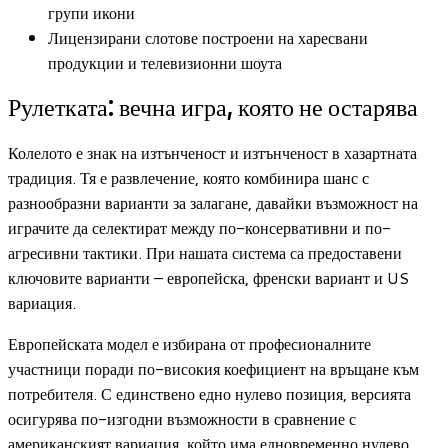
групи икони
Лицензирани слотове построени на харесвани
продукции и телевизионни шоута
Рулетката: вечна игра, която не остарява
Колелото е знак на изтънченост и изтънченост в хазартната
традиция. Тя е развлечение, която комбинира шанс с
разнообразни варианти за залагане, давайки възможност на
играчите да селектират между по-консервативни и по-
агресивни тактики. При нашата система са предоставени
ключовите варианти – европейска, френски вариант и US
вариация.
Европейската модел е избирана от професионалните
участници поради по-високия коефициент на връщане към
потребителя. С единствено едно нулево позиция, версията
осигурява по-изгодни възможности в сравнение с
американският вариация, който има едновременно нулево