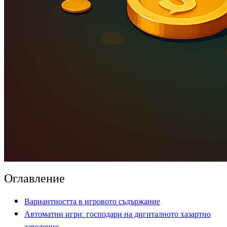
Оглавление
Вариантността в игровото съдържание
Автоматни игри: господари на дигиталното хазартно
заведение