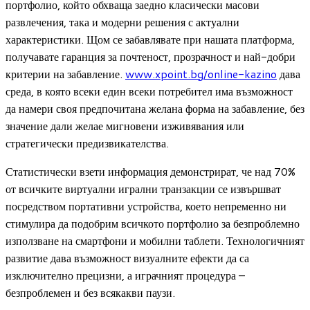
портфолио, който обхваща заедно класически масови
развлечения, така и модерни решения с актуални
характеристики. Щом се забавлявате при нашата платформа,
получавате гаранция за почтеност, прозрачност и най-добри
критерии на забавление.
www.xpoint.bg/online-kazino
дава
среда, в която всеки един всеки потребител има възможност
да намери своя предпочитана желана форма на забавление, без
значение дали желае мигновени изживявания или
стратегически предизвикателства.
Статистически взети информация демонстрират, че над 70%
от всичките виртуални игрални транзакции се извършват
посредством портативни устройства, което непременно ни
стимулира да подобрим всичкото портфолио за безпроблемно
използване на смартфони и мобилни таблети. Технологичният
развитие дава възможност визуалните ефекти да са
изключително прецизни, а играчният процедура –
безпроблемен и без всякакви паузи.