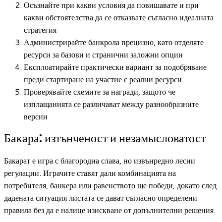
Осъзнайте при какви условия да повишавате и при
какви обстоятелства да се отказвате съгласно идеалната
стратегия
Администрирайте банкрола прецизно, като отделяте
ресурси за базови и странични заложни опции
Експлоатирайте практически вариант за подобряване
преди стартиране на участие с реални ресурси
Проверявайте схемите за награди, защото че
изплащанията се различават между разнообразните
версии
Бакара: изтънченост и незамысловатост
Бакарат е игра с благородна слава, но извънредно лесни
регулации. Играчите ставят дали комбинацията на
потребителя, банкера или равенството ще победи, докато след
дадената ситуация листата се дават съгласно определени
правила без да е налице изискване от допълнителни решения.