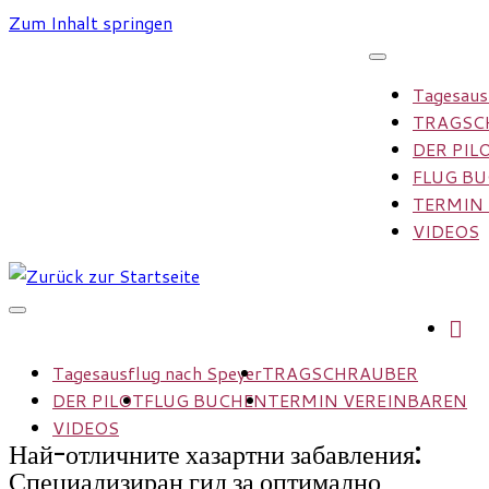
Zum Inhalt springen
Tagesaus
TRAGSC
DER PIL
FLUG B
TERMIN
VIDEOS
Tagesausflug nach Speyer
TRAGSCHRAUBER
DER PILOT
FLUG BUCHEN
TERMIN VEREINBAREN
VIDEOS
Най-отличните хазартни забавления:
Специализиран гид за оптимално