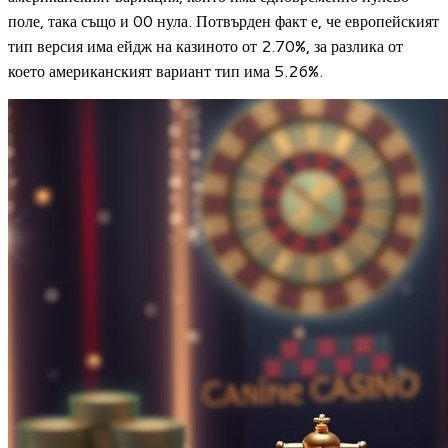
поле, така също и 00 нула. Потвърден факт е, че европейският
тип версия има ейдж на казиното от 2.70%, за разлика от
което американският вариант тип има 5.26%.