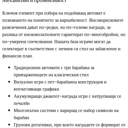
Механизми и променливост
Ключов елемент при избора на подобаващ автомат е
познаването на понятието за вариабилност. Високорисковите
развлечения дават по-редки, но по-големи награди, за
разлика от нисковолатилните гарантират по-многобройни, но
по-умерени спечелвания. Нашата база играчи могат да
селектират в съответствие с личния си стил на забавление и
финансов план.
Традиционни автомати с три барабана за
привържениците на класическия стил
Визуални игри с пет-барабанна конструкция и
впечатляващи графики
Акумулиращи джакпот-награда игри с натрупващи се
печалби
Многопътни системи с вариращ се набор символи на
барабан
Групови ротативки, при които наградите се формират от