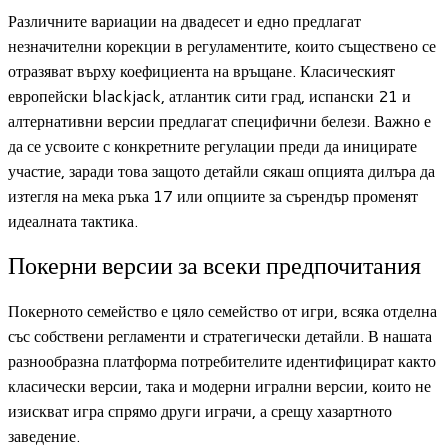
Различните вариации на двадесет и едно предлагат
незначителни корекции в регуламентите, които съществено се
отразяват върху коефициента на връщане. Класическият
европейски blackjack, атлантик сити град, испански 21 и
алтернативни версии предлагат специфични белези. Важно е
да се усвоите с конкретните регулации преди да иницирате
участие, заради това защото детайли сякаш опцията дилъра да
изтегля на мека ръка 17 или опциите за сърендър променят
идеалната тактика.
Покерни версии за всеки предпочитания
Покерното семейство е цяло семейство от игри, всяка отделна
със собствени регламенти и стратегически детайли. В нашата
разнообразна платформа потребителите идентифицират както
класически версии, така и модерни игрални версии, които не
изискват игра спрямо други играчи, а срещу хазартното
заведение.