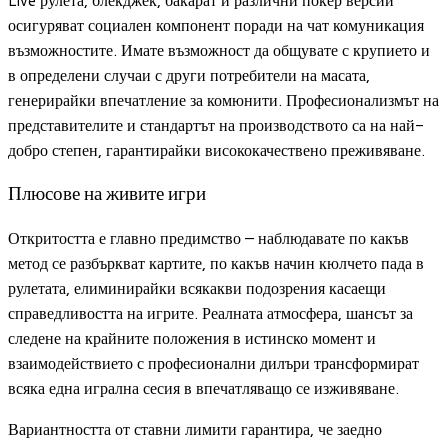
осигуряват социален компонент поради на чат комуникация
възможностите. Имате възможност да общувате с крупието и
в определени случаи с други потребители на масата,
генерирайки впечатление за комюнити. Професионализмът на
представителите и стандартът на производството са на най-
добро степен, гарантирайки висококачествено преживяване.
Плюсове на живите игри
Откритостта е главно предимство – наблюдавате по какъв
метод се разбъркват картите, по какъв начин кюлчето пада в
рулетата, елиминирайки всякакви подозрения касаещи
справедливостта на игрите. Реалната атмосфера, шансът за
следене на крайните положения в истинско момент и
взаимодействието с професионални дилъри трансформират
всяка една игрална сесия в впечатляващо се изживяване.
Вариантността от ставни лимити гарантира, че заедно