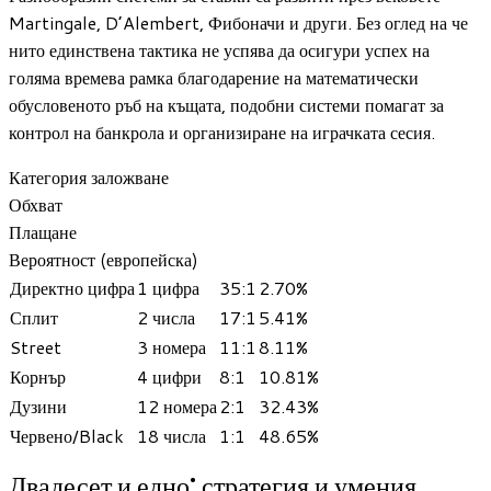
Martingale, D’Alembert, Фибоначи и други. Без оглед на че
нито единствена тактика не успява да осигури успех на
голяма времева рамка благодарение на математически
обусловеното ръб на къщата, подобни системи помагат за
контрол на банкрола и организиране на играчката сесия.
Категория заложване
Обхват
Плащане
Вероятност (европейска)
Директно цифра
1 цифра
35:1
2.70%
Сплит
2 числа
17:1
5.41%
Street
3 номера
11:1
8.11%
Корнър
4 цифри
8:1
10.81%
Дузини
12 номера
2:1
32.43%
Червено/Black
18 числа
1:1
48.65%
Двадесет и едно: стратегия и умения