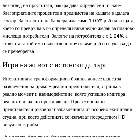
Без оглед на простотата, бакара дава определени от най-
благоприятните процентови предимства на къщата в цялата
сектор. Заложеното на банкера има само 1.06% ръб на къщата,
което го превръща в го определя извънредно желан за планово
мислещи потребители. Залогът на потребителя е с 1.24%, а
ставката за тай има съществено по-голямо ръб и се указва да
се пренебрегва.
Игри на живот с истински дилъри
Иновативната трансформация в бранша донесе шанса за
развлечения на пряко – реални представители, стрийм в
реално момент и взаимодействие, която успешно имитира
реалното игрално преживяване. Професионални
представители ръководят забавленията от особено екипирани
студиа, при което действията се излъчват посредством HD
визуален стрийм.
Live рулета, блекджек, бакарат и различни покер версии