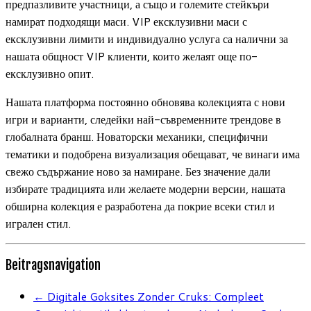
предпазливите участници, а също и големите стейкъри
намират подходящи маси. VIP ексклузивни маси с
ексклузивни лимити и индивидуално услуга са налични за
нашата общност VIP клиенти, които желаят още по-
ексклузивно опит.
Нашата платформа постоянно обновява колекцията с нови
игри и варианти, следейки най-съвременните трендове в
глобалната бранш. Новаторски механики, специфични
тематики и подобрена визуализация обещават, че винаги има
свежо съдържание ново за намиране. Без значение дали
избирате традицията или желаете модерни версии, нашата
обширна колекция е разработена да покрие всеки стил и
игрален стил.
Beitragsnavigation
←
Digitale Goksites Zonder Cruks: Compleet