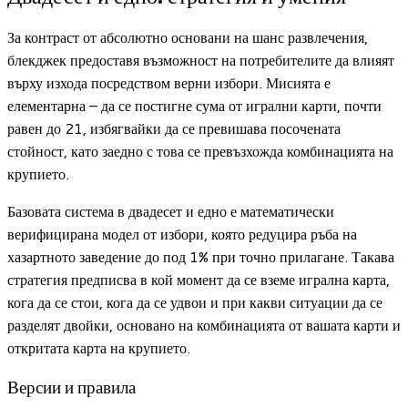
За контраст от абсолютно основани на шанс развлечения,
блекджек предоставя възможност на потребителите да влияят
върху изхода посредством верни избори. Мисията е
елементарна – да се постигне сума от игрални карти, почти
равен до 21, избягвайки да се превишава посочената
стойност, като заедно с това се превъзхожда комбинацията на
крупието.
Базовата система в двадесет и едно е математически
верифицирана модел от избори, която редуцира ръба на
хазартното заведение до под 1% при точно прилагане. Такава
стратегия предписва в кой момент да се вземе игрална карта,
кога да се стои, кога да се удвои и при какви ситуации да се
разделят двойки, основано на комбинацията от вашата карти и
откритата карта на крупието.
Версии и правила