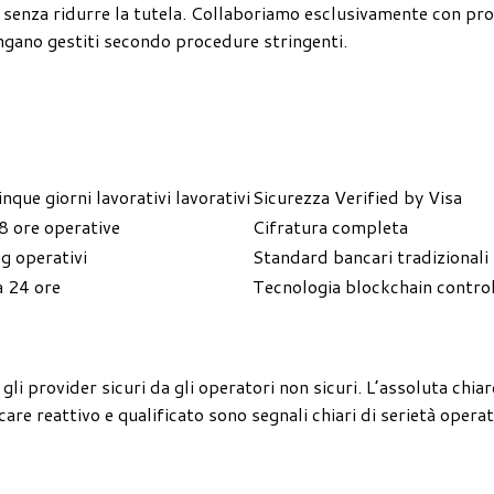
 senza ridurre la tutela. Collaboriamo esclusivamente con prov
engano gestiti secondo procedure stringenti.
inque giorni lavorativi lavorativi
Sicurezza Verified by Visa
 ore operative
Cifratura completa
g operativi
Standard bancari tradizionali
a 24 ore
Tecnologia blockchain control
li provider sicuri da gli operatori non sicuri. L’assoluta chiar
are reattivo e qualificato sono segnali chiari di serietà operat