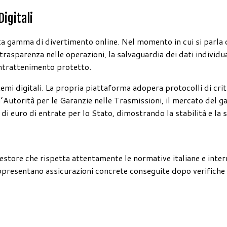
igitali
ta gamma di divertimento online. Nel momento in cui si parla di
a trasparenza nelle operazioni, la salvaguardia dei dati individ
intrattenimento protetto.
emi digitali. La propria piattaforma adopera protocolli di crit
l’Autorità per le Garanzie nelle Trasmissioni, il mercato del g
 di euro di entrate per lo Stato, dimostrando la stabilità e la 
n gestore che rispetta attentamente le normative italiane e inte
ppresentano assicurazioni concrete conseguite dopo verifiche ri