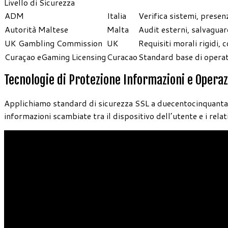
Livello di Sicurezza
ADM
Italia
Verifica sistemi, presen
Autorità Maltese
Malta
Audit esterni, salvaguar
UK Gambling Commission
UK
Requisiti morali rigidi, c
Curaçao eGaming Licensing
Curacao
Standard base di operat
Tecnologie di Protezione Informazioni e Operaz
Applichiamo standard di sicurezza SSL a duecentocinquantasei 
informazioni scambiate tra il dispositivo dell’utente e i relat