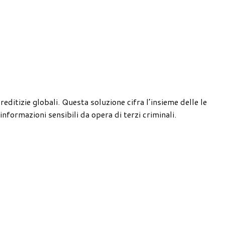
ditizie globali. Questa soluzione cifra l’insieme delle le
informazioni sensibili da opera di terzi criminali.