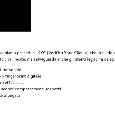
ieghiamo procedure KYC (Verifica Your Cliente) che richiedono 
tività illecite, ma salvaguarda anche gli utenti legittimi da ap
nt personale
 o fingerprint digitale
ro effettuata
e scopre comportamenti sospetti
 prolungata