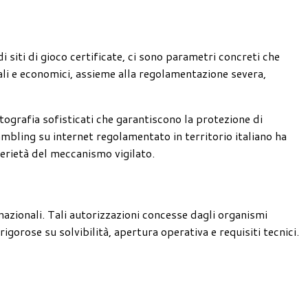
 siti di gioco certificate, ci sono parametri concreti che
uali e economici, assieme alla regolamentazione severa,
tografia sofisticati che garantiscono la protezione di
ambling su internet regolamentato in territorio italiano ha
serietà del meccanismo vigilato.
rnazionali. Tali autorizzazioni concesse dagli organismi
gorose su solvibilità, apertura operativa e requisiti tecnici.