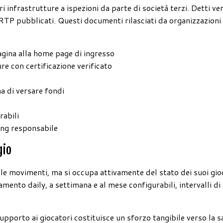
 infrastrutture a ispezioni da parte di società terzi. Detti ve
i di RTP pubblicati. Questi documenti rilasciati da organizza
pagina alla home page di ingresso
re con certificazione verificato
a di versare fondi
rabili
ing responsabile
gio
 e le movimenti, ma si occupa attivamente del stato dei suoi g
mento daily, a settimana e al mese configurabili, intervalli di
upporto ai giocatori costituisce un sforzo tangibile verso la sa