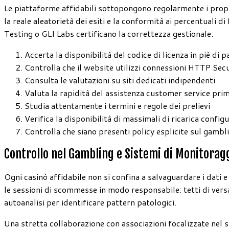
Le piattaforme affidabili sottopongono regolarmente i propri
la reale aleatorietà dei esiti e la conformità ai percentual
Testing o GLI Labs certificano la correttezza gestionale.
Accerta la disponibilità del codice di licenza in piè di 
Controlla che il website utilizzi connessioni HTTP Secu
Consulta le valutazioni su siti dedicati indipendenti
Valuta la rapidità del assistenza customer service prim
Studia attentamente i termini e regole dei prelievi
Verifica la disponibilità di massimali di ricarica configu
Controlla che siano presenti policy esplicite sul gambl
Controllo nel Gambling e Sistemi di Monitorag
Ogni casinò affidabile non si confina a salvaguardare i dati
le sessioni di scommesse in modo responsabile: tetti di versa
autoanalisi per identificare pattern patologici.
Una stretta collaborazione con associazioni focalizzate nel s