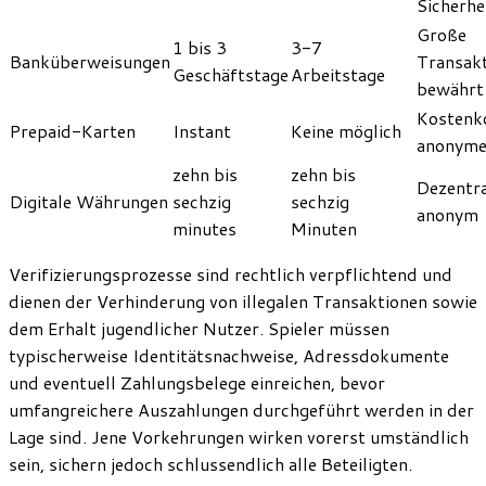
Sicherhe
Große
1 bis 3
3-7
Banküberweisungen
Transakt
Geschäftstage
Arbeitstage
bewährt
Kostenko
Prepaid-Karten
Instant
Keine möglich
anonyme
zehn bis
zehn bis
Dezentra
Digitale Währungen
sechzig
sechzig
anonym
minutes
Minuten
Verifizierungsprozesse sind rechtlich verpflichtend und
dienen der Verhinderung von illegalen Transaktionen sowie
dem Erhalt jugendlicher Nutzer. Spieler müssen
typischerweise Identitätsnachweise, Adressdokumente
und eventuell Zahlungsbelege einreichen, bevor
umfangreichere Auszahlungen durchgeführt werden in der
Lage sind. Jene Vorkehrungen wirken vorerst umständlich
sein, sichern jedoch schlussendlich alle Beteiligten.