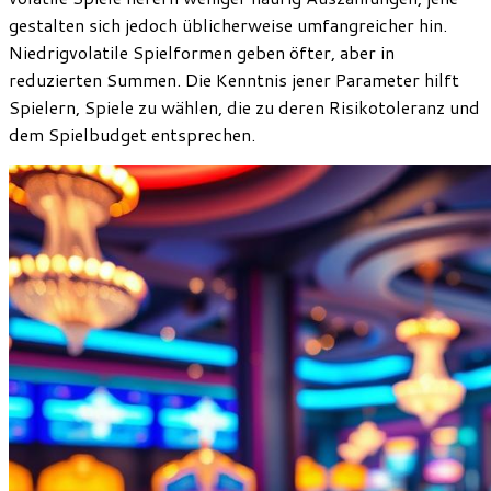
gestalten sich jedoch üblicherweise umfangreicher hin.
Niedrigvolatile Spielformen geben öfter, aber in
reduzierten Summen. Die Kenntnis jener Parameter hilft
Spielern, Spiele zu wählen, die zu deren Risikotoleranz und
dem Spielbudget entsprechen.