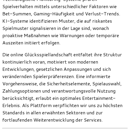
Spielverhalten mittels unterschiedlicher Faktoren wie
Bet-Summen, Gaming-Häufigkeit und Verlust-Trends.
KI-Systeme identifizieren Muster, die auf riskantes
Spielmuster signalisieren in der Lage sind, wonach
proaktive Maßnahmen wie Warnungen oder temporäre
Auszeiten initiiert erfolgen.
Die online Glücksspiellandschaft entfaltet ihre Struktur
kontinuierlich voran, motiviert von modernen
Entwicklungen, gesetzlichen Anpassungen und sich
verändernden Spielerpräferenzen. Eine informierte
Vorgehensweise, die Sicherheitselemente, Spielauswahl,
Zahlungsoptionen und verantwortungsvolle Nutzung
berücksichtigt, erlaubt ein optimales Entertainment-
Erlebnis. Als Plattform verpflichten wir uns zu höchsten
Standards in allen erwähnten Sektoren und zur
fortlaufenden Weiterentwicklung der Services.