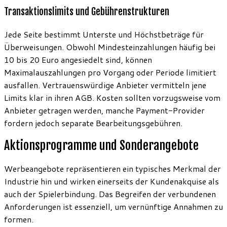
Transaktionslimits und Gebührenstrukturen
Jede Seite bestimmt Unterste und Höchstbeträge für
Überweisungen. Obwohl Mindesteinzahlungen häufig bei
10 bis 20 Euro angesiedelt sind, können
Maximalauszahlungen pro Vorgang oder Periode limitiert
ausfallen. Vertrauenswürdige Anbieter vermitteln jene
Limits klar in ihren AGB. Kosten sollten vorzugsweise vom
Anbieter getragen werden, manche Payment-Provider
fordern jedoch separate Bearbeitungsgebühren.
Aktionsprogramme und Sonderangebote
Werbeangebote repräsentieren ein typisches Merkmal der
Industrie hin und wirken einerseits der Kundenakquise als
auch der Spielerbindung. Das Begreifen der verbundenen
Anforderungen ist essenziell, um vernünftige Annahmen zu
formen.