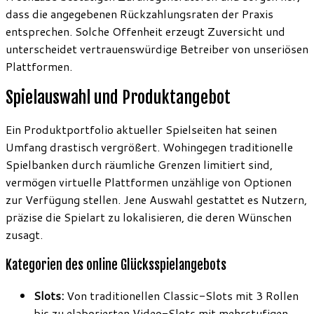
dass die angegebenen Rückzahlungsraten der Praxis
entsprechen. Solche Offenheit erzeugt Zuversicht und
unterscheidet vertrauenswürdige Betreiber von unseriösen
Plattformen.
Spielauswahl und Produktangebot
Ein Produktportfolio aktueller Spielseiten hat seinen
Umfang drastisch vergrößert. Wohingegen traditionelle
Spielbanken durch räumliche Grenzen limitiert sind,
vermögen virtuelle Plattformen unzählige von Optionen
zur Verfügung stellen. Jene Auswahl gestattet es Nutzern,
präzise die Spielart zu lokalisieren, die deren Wünschen
zusagt.
Kategorien des online Glücksspielangebots
Slots:
Von traditionellen Classic-Slots mit 3 Rollen
bis zu elaborierten Video-Slots mit mehrstufigen