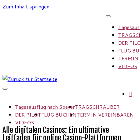
Zum Inhalt springen
Tagesaus
TRAGSC
DER PIL
FLUG B
TERMIN
VIDEOS
Tagesausflug nach Speyer
TRAGSCHRAUBER
DER PILOT
FLUG BUCHEN
TERMIN VEREINBAREN
VIDEOS
Alle digitalen Casinos: Ein ultimative
Leitfaden für online Casino-Plattformen