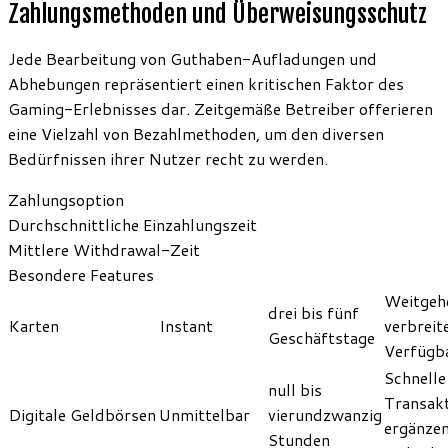
Zahlungsmethoden und Überweisungsschutz
Jede Bearbeitung von Guthaben-Aufladungen und
Abhebungen repräsentiert einen kritischen Faktor des
Gaming-Erlebnisses dar. Zeitgemäße Betreiber offerieren
eine Vielzahl von Bezahlmethoden, um den diversen
Bedürfnissen ihrer Nutzer recht zu werden.
Zahlungsoption
Durchschnittliche Einzahlungszeit
Mittlere Withdrawal-Zeit
Besondere Features
Weitgeh
drei bis fünf
Karten
Instant
verbreit
Geschäftstage
Verfügba
Schnelle
null bis
Transakt
Digitale Geldbörsen
Unmittelbar
vierundzwanzig
ergänze
Stunden