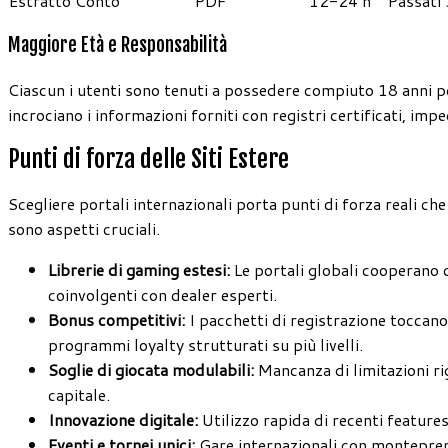
Estratto Conto
PDF
12-24 h
Passati 
Maggiore Età e Responsabilità
Ciascun i utenti sono tenuti a possedere compiuto 18 anni pe
incrociano i informazioni forniti con registri certificati, imp
Punti di forza delle Siti Estere
Scegliere portali internazionali porta punti di forza reali ch
sono aspetti cruciali.
Librerie di gaming estesi:
Le portali globali cooperano co
coinvolgenti con dealer esperti.
Bonus competitivi:
I pacchetti di registrazione toccan
programmi loyalty strutturati su più livelli.
Soglie di giocata modulabili:
Mancanza di limitazioni rig
capitale.
Innovazione digitale:
Utilizzo rapida di recenti feature
Eventi e tornei unici:
Gare internazionali con monteprem