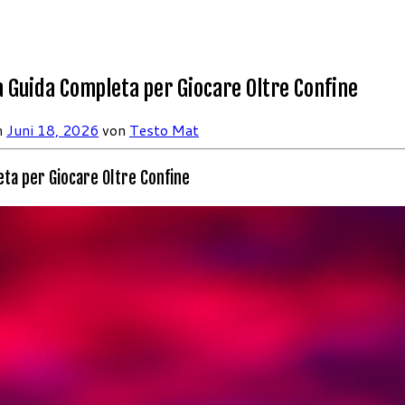
a Guida Completa per Giocare Oltre Confine
m
Juni 18, 2026
von
Testo Mat
eta per Giocare Oltre Confine