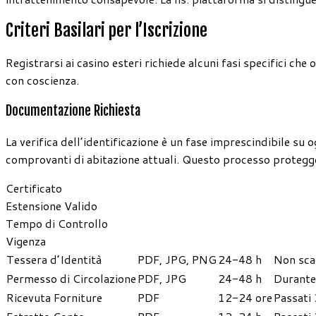
Criteri Basilari per l’Iscrizione
Registrarsi ai casino esteri richiede alcuni fasi specifici ch
con coscienza.
Documentazione Richiesta
La verifica dell’identificazione è un fase imprescindibile su
comprovanti di abitazione attuali. Questo processo protegge 
Certificato
Estensione Valido
Tempo di Controllo
Vigenza
Tessera d’Identità
PDF, JPG, PNG
24-48 h
Non sca
Permesso di Circolazione
PDF, JPG
24-48 h
Durante
Ricevuta Forniture
PDF
12-24 ore
Passati 