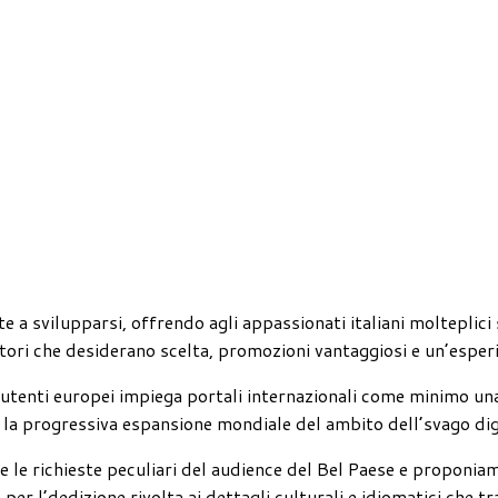
a svilupparsi, offrendo agli appassionati italiani molteplici s
atori che desiderano scelta, promozioni vantaggiosi e un’esperi
ei utenti europei impiega portali internazionali come minimo una
 la progressiva espansione mondiale del ambito dell’svago dig
 richieste peculiari del audience del Bel Paese e proponiamo 
per l’dedizione rivolta ai dettagli culturali e idiomatici che 