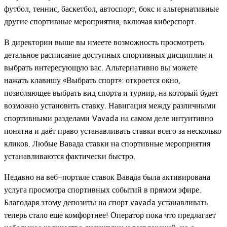
футбол, теннис, баскетбол, автоспорт, бокс и альтернативные
другие спортивные мероприятия, включая киберспорт.
В директории выше вы имеете возможность просмотреть
детальное расписание доступных спортивных дисциплин и
выбрать интересующую вас. Альтернативно вы можете
нажать клавишу «Выбрать спорт»: откроется окно,
позволяющее выбрать вид спорта и турнир, на который будет
возможно установить ставку. Навигация между различными
спортивными разделами Vavada на самом деле интуитивно
понятна и даёт право устанавливать ставки всего за несколько
кликов. Любые Вавада ставки на спортивные мероприятия
устанавливаются фактически быстро.
Недавно на веб-портале ставок Вавада была активирована
услуга просмотра спортивных событий в прямом эфире.
Благодаря этому депозиты на спорт vavada устанавливать
теперь стало еще комфортнее! Оператор пока что предлагает