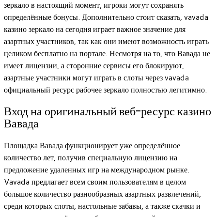
зеркало в настоящий момент, игроки могут сохранять
определённые бонусы. Дополнительно стоит сказать, vavada
казино зеркало на сегодня играет важное значение для
азартных участников, так как они имеют возможность играть
целиком бесплатно на портале. Несмотря на то, что Вавада не
имеет лицензии, а сторонние сервисы его блокируют,
азартные участники могут играть в слоты через vavada
официальный ресурс рабочее зеркало полностью легитимно.
Вход на оригинальный веб-ресурс казино
Вавада
Площадка Вавада функционирует уже определённое
количество лет, получив специальную лицензию на
предложение удаленных игр на международном рынке.
Vavada предлагает всем своим пользователям в целом
большое количество разнообразных азартных развлечений,
среди которых слоты, настольные забавы, а также скачки и