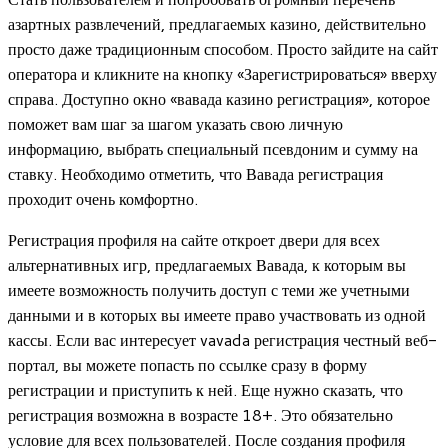
азартных развлечений, предлагаемых казино, действительно
просто даже традиционным способом. Просто зайдите на сайт
оператора и кликните на кнопку «Зарегистрироваться» вверху
справа. Доступно окно «вавада казино регистрация», которое
поможет вам шаг за шагом указать свою личную
информацию, выбрать специальный псевдоним и сумму на
ставку. Необходимо отметить, что Вавада регистрация
проходит очень комфортно.
Регистрация профиля на сайте откроет двери для всех
альтернативных игр, предлагаемых Вавада, к которым вы
имеете возможность получить доступ с теми же учетными
данными и в которых вы имеете право участвовать из одной
кассы. Если вас интересует vavada регистрация честный веб-
портал, вы можете попасть по ссылке сразу в форму
регистрации и приступить к ней. Еще нужно сказать, что
регистрация возможна в возрасте 18+. Это обязательно
условие для всех пользователей. После создания профиля