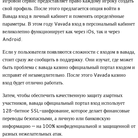
Игровой сервис предоставляет право каждому игроку создать
свой профиль. После этого предлагается опция войти в
Вавада вход в личный кабинет и поменять определённые
параметры. В этом году Vavada вход в персональный кабинет
великолепно функционирует как через iOs, так и через
Android.
Если у пользователя появляются сложности с входом в вавада,
стоит сразу же сообщить в поддержку. Они изучат, где может
быть проблема с вавада казино официальный портал входом и
исправят её незамедлительно. После этого Vavada казино
вход будет отлично работать.
Затем, чтобы обеспечить качественную защиту азартных
участников, вавада официальный портал вход использует
128-битное SSL-шифрование, которое делает финансовые
переводы безопасными, а личную или банковскую
информацию — на 100% конфиденциальной и защищенной от
разных нежелательных атак.