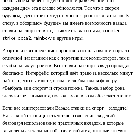
небольшое количество дисциплин и развлечений, но с
каждым днем эта вкладка обновляется. Так что в скором
будущем, здесь стоит ожидать много вариантов для ставок. К
слову, в обозримом будущем вы имеете возможность вавада
ставки на спорт ставить, а также ставки на мма, counter
strike, dota2, rainbow и другие игры.
Азартный сайт предлагает простой в использовании портал с
отличной навигацией как с портативных компьютеров, так и
с мобильных устройств. Все ставки на спорт вавада проходят
безопасно. Интерфейс, который даёт право за несколько минут
найти то, что вы ищете, в том числе благодаря фильтру
«Выбрать вид спорта» и строке поиска. Также, выбор фона
заслуживает внимания, поскольку он в разы облегчает чтение.
Если вас заинтересовали Вавада ставки на спорт – заходите!
На главной странице есть четкое разделение сведений
благодаря использованию практичных вкладок, в которые
вставлены актуальные события и события, которые вот-вот