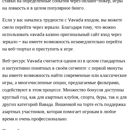
ставки на определённые события через онлайн-покер, игры
на ловкость и в целом популярное бинго.
Если у вас начались трудности с Vavada входом, вы можете
смело перейти через зеркало. Благодаря тому, что можно
использовать vavada казино оригинальный сайт вход через
зеркало – вы имеете возможность незамедлительно перейти
на веб-портал и приступить к игре.
Веб-ресурс Vavada считается одним из в целом стандартных
и интуитивно понятных в своём сегменте: с первой минуты
вы имеете возможность найти современные или классические
игры, а многочисленные опции, предлагаемые фильтрами,
содействуют в этом процессе. Множество бонусов доступны
круглый год, как для азартных клубов, спорта, буры, так и для
других категорий Вавада. Вишенкой на торте есть поддержка
азартных участников, которая помогает игрокам в любое
время и очень профессионально.