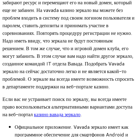
забирают ресурс и перемещают его на новый домен, который
еще не забанен. На vavada казино зеркало вы можете без
проблем входить в систему под своим логином пользователя и
паролем, ставить депозиты и принимать участие в
соревнованиях. Повторять процедуру регистрации не нужно.
Надо иметь ввиду, что зеркала не будут постоянным
решением. В том же случае, что и игровой домен клуба, его
могут забанить. В этом случае вам надо найти другое зеркало,
созданное командой IT отдела Вавада. Подобрать Vavada
зеркало на сейчас достаточно легко и не является какой-то
проблемой. О зеркале вы всегда имеете возможность спросить
в департаменте поддержки на веб-портале казино.
Если вас не устраивает поиск по зеркалу, вы всегда имеете
право воспользоваться альтернативными вариантами доступа
на веб-портал
казино вавада зеркало
.
Официальное приложение. Vavada зеркало имеет как
программное обеспечение для смартфонов Android и