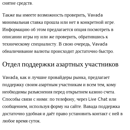
снятие средств.
Также вы имеете возможность проверить, Vavada
минимальная ставка прошла или нет в конкретной игре.
Информацию об этом предлагается опция посмотреть в
описании игры ну или же проверить, обратившись к
техническому специалисту. В свою очередь, Vavada
обналичивание валюты происходит достаточно быстро.
Отдел поддержки азартных участников
Vavada, как и лучшие провайдеры рынка, предлагает
поддержку своим азартным участникам и всем тем, кому
необходимы разъяснения перед открытием казино счета.
Способы связи с ними: по телефону, через Live Chat или
сообщением, используя форму на сайте. Вавада поддержка
достаточно удобная и даёт право установить контакт с ней в
любое время суток.