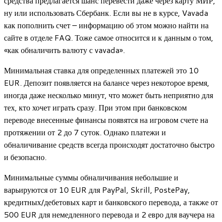
средства предлагается шанс перевести даже через карту МИР,
ну или использовать Сбербанк. Если вы не в курсе, Vavada
как пополнить счет – информацию об этом можно найти на
сайте в отделе FAQ. Тоже самое относится и к данным о том,
«как обналичить валюту с vavada».
Минимальная ставка для определенных платежей это 10
EUR. Депозит появляется на балансе через некоторое время,
иногда даже несколько минут, что может быть неприятно для
тех, кто хочет играть сразу. При этом при банковском
переводе внесенные финансы появятся на игровом счете на
протяжении от 2 до 7 суток. Однако платежи и
обналичивание средств всегда происходят достаточно быстро
и безопасно.
Минимальные суммы обналичивания небольшие и
варьируются от 10 EUR для PayPal, Skrill, PostePay,
кредитных/дебетовых карт и банковского перевода, а также от
500 EUR для немедленного перевода и 2 евро для ваучера на