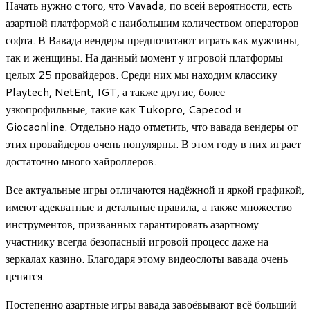
Начать нужно с того, что Vavada, по всей вероятности, есть
азартной платформой с наибольшим количеством операторов
софта. В Вавада вендеры предпочитают играть как мужчины,
так и женщины. На данный момент у игровой платформы
целых 25 провайдеров. Среди них мы находим классику
Playtech, NetEnt, IGT, а также другие, более
узкопрофильные, такие как Tukopro, Capecod и
Giocaonline. Отдельно надо отметить, что вавада вендеры от
этих провайдеров очень популярны. В этом году в них играет
достаточно много хайроллеров.
Все актуальные игры отличаются надёжной и яркой графикой,
имеют адекватные и детальные правила, а также множество
инструментов, призванных гарантировать азартному
участнику всегда безопасный игровой процесс даже на
зеркалах казино. Благодаря этому видеослоты вавада очень
ценятся.
Постепенно азартные игры вавада завоёвывают всё больший