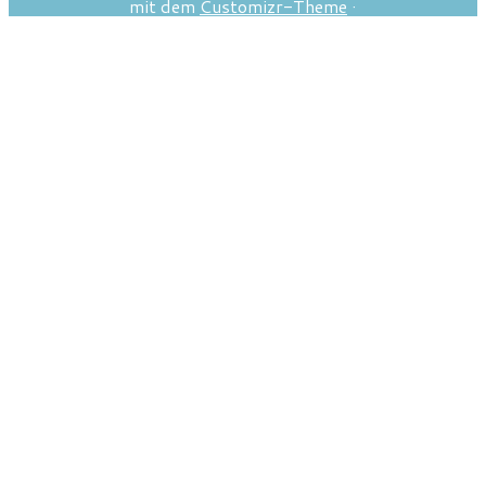
mit dem
Customizr-Theme
·