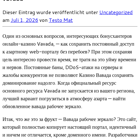
Dieser Eintrag wurde veröffentlicht unter
Uncategorized
am
Juli 1, 2026
von
Testo Mat
Один из основных вопросов, интересующих бонусхантеров
онлайн-казино Vavada, — как сохранить постоянный доступ
к азартному web-порталу без перебоев? При этом сохраняя
цель интересно провести время, не тратя на это уйму времени
и нервов. Постоянные баны, DDoS-атаки на серверы и
жалобы конкурентов не позволяют Казино Вавада сохранять
доминирование надолго. Когда официальный ресурс
основного ресурса Vavada не запускается из вашего региона,
лучший вариант погрузиться в атмосферу азарта — найти
обновленное вавада рабочее зеркало.
Итак, что же это за фрукт — Вавада рабочее зеркало? Это сайт,
который полностью копирует настоящий портал, идентичный
и ничем не отличается, кроме доменного имени. Разработчики