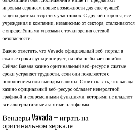
игровым сервисам новые возможности для еще лучшей
защиты данных азартных участников. С другой стороны, все
учреждения и компании, независимо от сектора, сталкиваются
с определёнными угрозами с точки зрения сетевой
безопасности.
Важно отметить, что Vavada официальный веб-портал в
сжатые сроки функционирует, на нём не бывает ошибок.
Сейчас Вавада казино оригинальный веб-ресурс в сжатые
сроки устраняет трудности, если они появляются с
пополнением или выводом валюты. Стоит сказать, что вавада
казино официальный веб-ресурс обладает невероятной
графикой и современными функциями, которыми не владеют
все альтернативные азартные платформы.
Вендеры Vavada – играть на
оригинальном зеркале