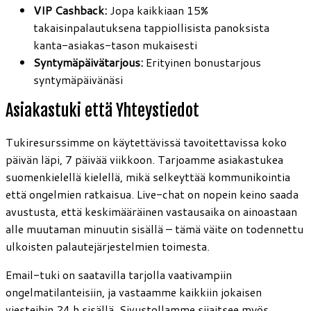
VIP Cashback:
Jopa kaikkiaan 15%
takaisinpalautuksena tappiollisista panoksista
kanta-asiakas-tason mukaisesti
Syntymäpäivätarjous:
Erityinen bonustarjous
syntymäpäivänäsi
Asiakastuki että Yhteystiedot
Tukiresurssimme on käytettävissä tavoitettavissa koko
päivän läpi, 7 päivää viikkoon. Tarjoamme asiakastukea
suomenkielellä kielellä, mikä selkeyttää kommunikointia
että ongelmien ratkaisua. Live-chat on nopein keino saada
avustusta, että keskimääräinen vastausaika on ainoastaan
alle muutaman minuutin sisällä – tämä väite on todennettu
ulkoisten palautejärjestelmien toimesta.
Email-tuki on saatavilla tarjolla vaativampiin
ongelmatilanteisiin, ja vastaamme kaikkiin jokaisen
viesteihin 24 h sisällä. Sivustollamme sijaitsee myös