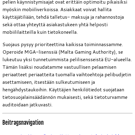
pelien käynnistymisajat ovat erittäin optimoitu pikaisiksi
myöskin mobiiliverkoissa. Asiakkaat voivat hallita
käyttäjätiliään, tehdä talletus- maksuja ja rahannostoja
sekä ottaa yhteyttä asiakastukeen yhtä helposti
mobiililaitteilla kuin tietokoneella.
Suojaus pysyy prioriteettina kaikissa toiminnassamme.
Operoide MGA-lisenssiä (Malta Gaming Authority), se
lukeutuu yksi tunnetuimmista pelilisensseistä EU-alueella.
Tämän lisäksi noudatamme vastuullisen pelaamisen
periaatteet periaatteita tuomalla vaihtoehtoja pelibudjetin
asettamiseen, itsestään sulkeutumiseen ja
hengähdystaukoihin. Käyttäjien henkilötiedot suojataan
tietosuojalainsäädännön mukaisesti, sekä tietoturvamme
auditoidaan jatkuvasti.
Beitragsnavigation