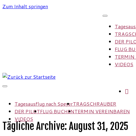
Zum Inhalt springen
Tagesaus
TRAGSC
DER PIL
FLUG B
TERMIN
VIDEOS
Tagesausflug nach Speyer
TRAGSCHRAUBER
DER PILOT
FLUG BUCHEN
TERMIN VEREINBAREN
VIDEOS
Tägliche Archive:
August 31, 2025