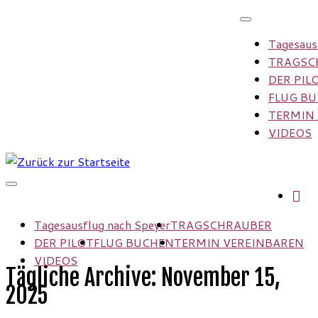
Zum
Inhalt
Tagesaus
springen
TRAGSC
DER PIL
FLUG B
TERMIN
VIDEOS
Tagesausflug nach Speyer
TRAGSCHRAUBER
DER PILOT
FLUG BUCHEN
TERMIN VEREINBAREN
VIDEOS
Tägliche Archive:
November 15,
2025