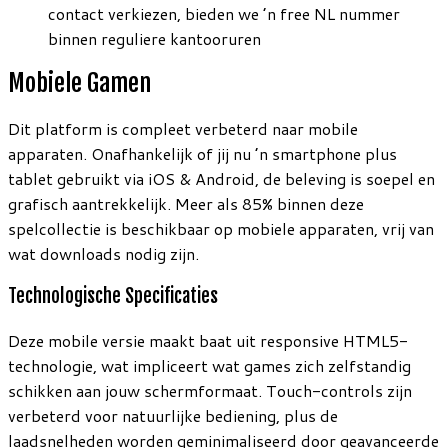
contact verkiezen, bieden we ’n free NL nummer
binnen reguliere kantooruren
Mobiele Gamen
Dit platform is compleet verbeterd naar mobile
apparaten. Onafhankelijk of jij nu ’n smartphone plus
tablet gebruikt via iOS & Android, de beleving is soepel en
grafisch aantrekkelijk. Meer als 85% binnen deze
spelcollectie is beschikbaar op mobiele apparaten, vrij van
wat downloads nodig zijn.
Technologische Specificaties
Deze mobile versie maakt baat uit responsive HTML5-
technologie, wat impliceert wat games zich zelfstandig
schikken aan jouw schermformaat. Touch-controls zijn
verbeterd voor natuurlijke bediening, plus de
laadsnelheden worden geminimaliseerd door geavanceerde