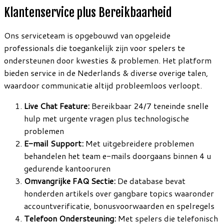
Klantenservice plus Bereikbaarheid
Ons serviceteam is opgebouwd van opgeleide
professionals die toegankelijk zijn voor spelers te
ondersteunen door kwesties & problemen. Het platform
bieden service in de Nederlands & diverse overige talen,
waardoor communicatie altijd probleemloos verloopt.
Live Chat Feature:
Bereikbaar 24/7 teneinde snelle
hulp met urgente vragen plus technologische
problemen
E-mail Support:
Met uitgebreidere problemen
behandelen het team e-mails doorgaans binnen 4 u
gedurende kantooruren
Omvangrijke FAQ Sectie:
De database bevat
honderden artikels over gangbare topics waaronder
accountverificatie, bonusvoorwaarden en spelregels
Telefoon Ondersteuning:
Met spelers die telefonisch