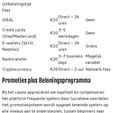
Uitbetalingstijd
Fees
Direct – 24
iDEAL
€10
Geen
uren
Credit cards
3-5
€10
Geen
(Visa/Mastercard)
werkdagen
E-wallets (Skrill,
Direct – 24
€10
Gratis
Neteller)
uren
3-7 business
Mogelijk
Banktransfer
€20
days
variabel
Cryptocurrency
€25
Direct – 2 uur
Netwerk fees
Promoties plus Beloningsprogramma
Bij het casino appreciëren we loyaliteit en compenseren
het platform frequente spelers door lucratieve voordelen.
Het promotiesysteem wordt opgezet teneinde spelers op
alle niveaus aan te ondersteunen, tussen beginners naar