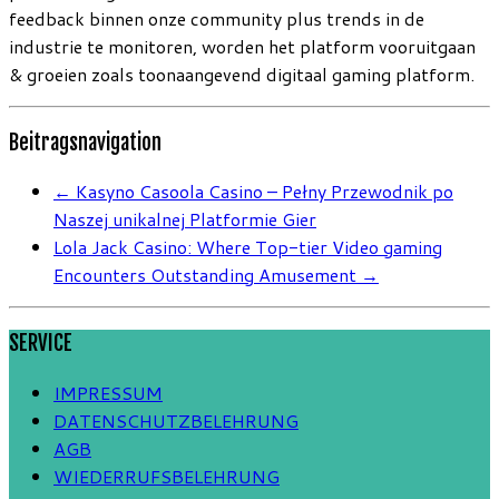
feedback binnen onze community plus trends in de
industrie te monitoren, worden het platform vooruitgaan
& groeien zoals toonaangevend digitaal gaming platform.
Beitragsnavigation
←
Kasyno Casoola Casino – Pełny Przewodnik po
Naszej unikalnej Platformie Gier
Lola Jack Casino: Where Top-tier Video gaming
Encounters Outstanding Amusement
→
SERVICE
IMPRESSUM
DATENSCHUTZBELEHRUNG
AGB
WIEDERRUFSBELEHRUNG