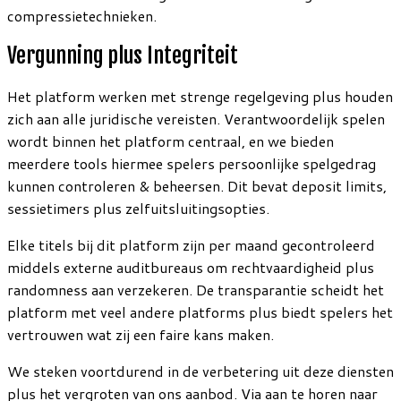
compressietechnieken.
Vergunning plus Integriteit
Het platform werken met strenge regelgeving plus houden
zich aan alle juridische vereisten. Verantwoordelijk spelen
wordt binnen het platform centraal, en we bieden
meerdere tools hiermee spelers persoonlijke spelgedrag
kunnen controleren & beheersen. Dit bevat deposit limits,
sessietimers plus zelfuitsluitingsopties.
Elke titels bij dit platform zijn per maand gecontroleerd
middels externe auditbureaus om rechtvaardigheid plus
randomness aan verzekeren. De transparantie scheidt het
platform met veel andere platforms plus biedt spelers het
vertrouwen wat zij een faire kans maken.
We steken voortdurend in de verbetering uit deze diensten
plus het vergroten van ons aanbod. Via aan te horen naar