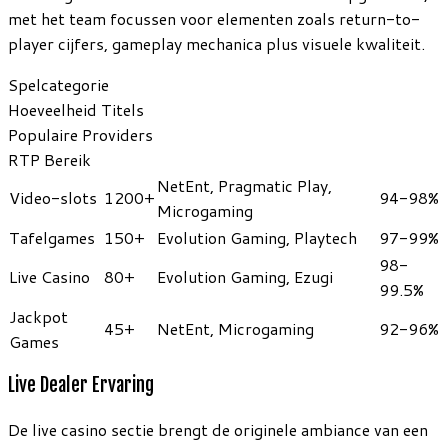
met het team focussen voor elementen zoals return-to-
player cijfers, gameplay mechanica plus visuele kwaliteit.
Spelcategorie
Hoeveelheid Titels
Populaire Providers
RTP Bereik
NetEnt, Pragmatic Play,
Video-slots
1200+
94-98%
Microgaming
Tafelgames
150+
Evolution Gaming, Playtech
97-99%
98-
Live Casino
80+
Evolution Gaming, Ezugi
99.5%
Jackpot
45+
NetEnt, Microgaming
92-96%
Games
Live Dealer Ervaring
De live casino sectie brengt de originele ambiance van een