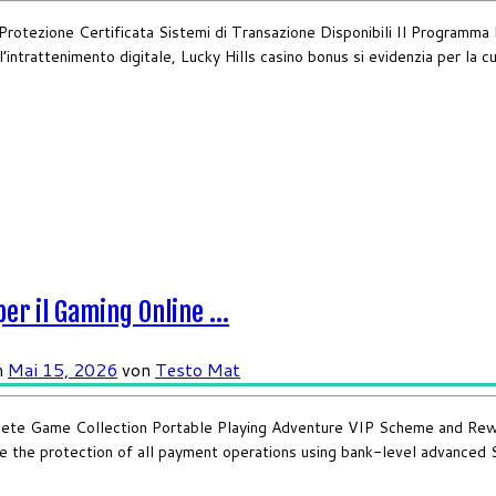
rotezione Certificata Sistemi di Transazione Disponibili Il Programma 
intrattenimento digitale, Lucky Hills casino bonus si evidenzia per la cu
er il Gaming Online ...
m
Mai 15, 2026
von
Testo Mat
plete Game Collection Portable Playing Adventure VIP Scheme and R
 the protection of all payment operations using bank-level advanced S