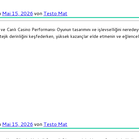
m
Mai 15, 2026
von
Testo Mat
e Canlı Casino Performansı Oyunun tasarımını ve işlevselliğini neredey
atejik derinliğini keşfederken, yüksek kazançlar elde etmenin ve eğlenceli
m
Mai 15, 2026
von
Testo Mat