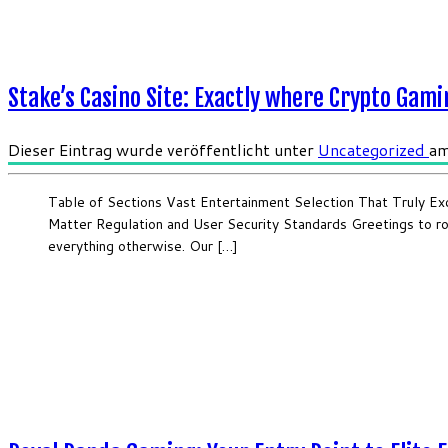
Stake’s Casino Site: Exactly where Crypto Ga
Dieser Eintrag wurde veröffentlicht unter
Uncategorized
a
Table of Sections Vast Entertainment Selection That Truly E
Matter Regulation and User Security Standards Greetings to ro
everything otherwise. Our […]