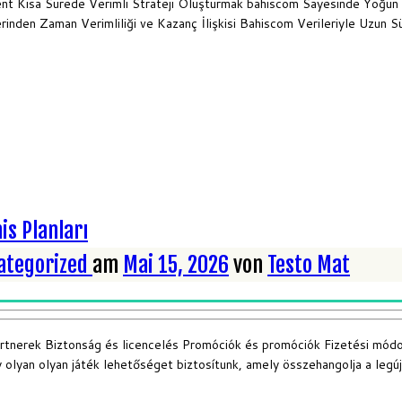
nt Kısa Sürede Verimli Strateji Oluşturmak bahiscom Sayesinde Yoğu
nden Zaman Verimliliği ve Kazanç İlişkisi Bahiscom Verileriyle Uzun S
is Planları
ategorized
am
Mai 15, 2026
von
Testo Mat
artnerek Biztonság és licencelés Promóciók és promóciók Fizetési módo
 olyan olyan játék lehetőséget biztosítunk, amely összehangolja a leg