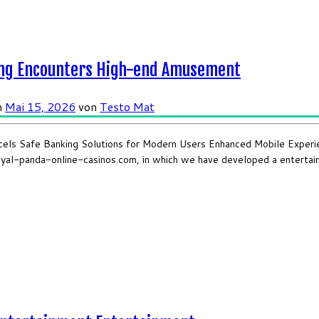
ming Encounters High-end Amusement
m
Mai 15, 2026
von
Testo Mat
xcels Safe Banking Solutions for Modern Users Enhanced Mobile Experi
yal-panda-online-casinos.com, in which we have developed a entertain