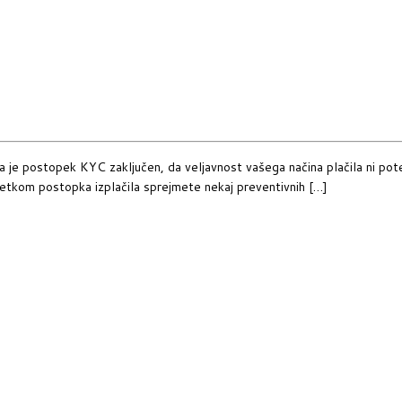
 da je postopek KYC zaključen, da veljavnost vašega načina plačila ni pot
ačetkom postopka izplačila sprejmete nekaj preventivnih […]