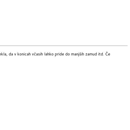
ekla, da v konicah včasih lahko pride do manjših zamud itd. Če