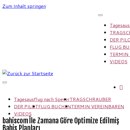
Zum Inhalt springen
Tagesaus
TRAGSC
DER PIL
FLUG B
TERMIN
VIDEOS
Tagesausflug nach Speyer
TRAGSCHRAUBER
DER PILOT
FLUG BUCHEN
TERMIN VEREINBAREN
VIDEOS
bahiscom İle Zamana Göre Optimize Edilmiş
Bahis Planları