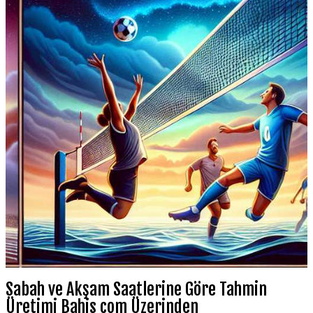
Sabah ve Akşam Saatlerine Göre Tahmin
Üretimi Bahis com Üzerinden