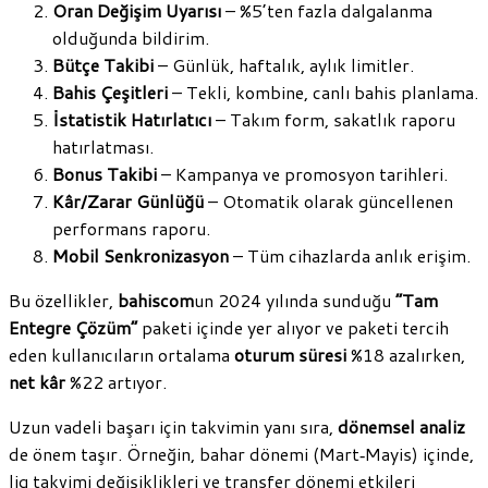
Oran Değişim Uyarısı
– %5’ten fazla dalgalanma
olduğunda bildirim.
Bütçe Takibi
– Günlük, haftalık, aylık limitler.
Bahis Çeşitleri
– Tekli, kombine, canlı bahis planlama.
İstatistik Hatırlatıcı
– Takım form, sakatlık raporu
hatırlatması.
Bonus Takibi
– Kampanya ve promosyon tarihleri.
Kâr/Zarar Günlüğü
– Otomatik olarak güncellenen
performans raporu.
Mobil Senkronizasyon
– Tüm cihazlarda anlık erişim.
Bu özellikler,
bahiscom
un 2024 yılında sunduğu
“Tam
Entegre Çözüm”
paketi içinde yer alıyor ve paketi tercih
eden kullanıcıların ortalama
oturum süresi
%18 azalırken,
net kâr
%22 artıyor.
Uzun vadeli başarı için takvimin yanı sıra,
dönemsel analiz
de önem taşır. Örneğin, bahar dönemi (Mart‑Mayis) içinde,
lig takvimi değişiklikleri ve transfer dönemi etkileri