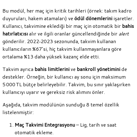
Bu modül, her maç için kritik tarihleri (örnek: takım kadro
duyuruları, hakem atamaları) ve
ödül dönemlerini
işaretler.
Kullanıcı, takvimine eklediği bir maç için otomatik bir
bahis
hatırlatıcısı
alır ve ilgili oranlar güncellendiğinde bir
alert
gönderilir. 2022‑2023 sezonunda, takvim kullanan
kullanıcıların %67’si, hiç takvim kullanmayanlara göre
ortalama %13 daha yüksek kazanç elde etti.
Takvim ayrıca
bahis limitlerini
ve
bankroll yönetimini
de
destekler. Örneğin, bir kullanıcı ay sonu için maksimum
5 000 TL bütçe belirleyebilir. Takvim, bu sınır yaklaşırken
kullanıcıyı uyarır ve gereksiz risk alımını önler.
Aşağıda, takvim modülünün sunduğu 8 temel özellik
listelenmiştir:
Maç Takvimi Entegrasyonu
– Lig, tarih ve saat
otomatik ekleme.