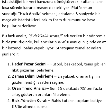
istatistiğini bir veri havuzuna dönüştürerek, kullanıcıların
kısa sürede
karar almasını destekliyor. Platformun
sunduğu “
Hızlı Analiz
” sekmesi, ortalama 3 saniyede bir
maça ait istatistikleri, takım form durumunu ve hava
koşullarını derliyor.
Bu hızlı analiz,
“5 dakikalık strateji
” adı verilen bir yöntemle
birleştirildiğinde, kullanıcıların %86’sı aynı gün içinde en az
bir kazançlı bahis yapabiliyor. Stratejinin temel adımları
şunlardır:
Hedef Pazar Seçimi
– Futbol, basketbol, tenis gibi en
likit pazarları belirleme.
Zaman Dilimi Belirleme
– En yüksek oran artışının
gözlemlendiği saatleri seçme.
Oran Trend Analizi
– Son 15 dakikada %5’ten fazla
artış gösteren oranları filtreleme.
Risk‑Yönetim Kuralı
– Bahis tutarını toplam bakiye
%3’ün altında tutma.