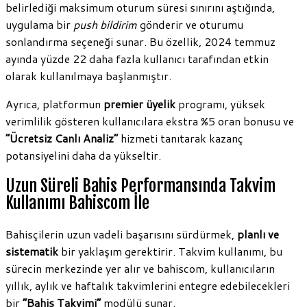
belirlediği maksimum oturum süresi sınırını aştığında,
uygulama bir
push bildirim
gönderir ve oturumu
sonlandırma seçeneği sunar. Bu özellik, 2024 temmuz
ayında yüzde 22 daha fazla kullanıcı tarafından etkin
olarak kullanılmaya başlanmıştır.
Ayrıca, platformun
premier üyelik
programı, yüksek
verimlilik gösteren kullanıcılara ekstra %5 oran bonusu ve
“Ücretsiz Canlı Analiz”
hizmeti tanıtarak kazanç
potansiyelini daha da yükseltir.
Uzun Süreli Bahis Performansında Takvim
Kullanımı Bahiscom İle
Bahisçilerin uzun vadeli başarısını sürdürmek,
planlı ve
sistematik
bir yaklaşım gerektirir. Takvim kullanımı, bu
sürecin merkezinde yer alır ve bahiscom, kullanıcıların
yıllık, aylık ve haftalık takvimlerini entegre edebilecekleri
bir
“Bahis Takvimi”
modülü sunar.