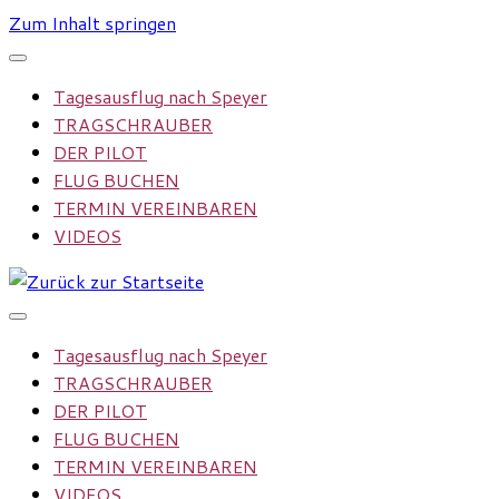
Zum Inhalt springen
Tagesausflug nach Speyer
TRAGSCHRAUBER
DER PILOT
FLUG BUCHEN
TERMIN VEREINBAREN
VIDEOS
Tagesausflug nach Speyer
TRAGSCHRAUBER
DER PILOT
FLUG BUCHEN
TERMIN VEREINBAREN
VIDEOS