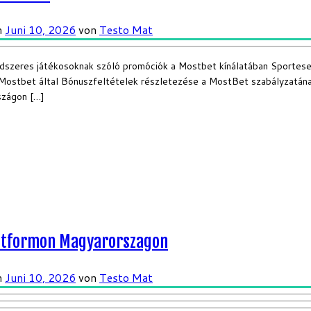
m
Juni 10, 2026
von
Testo Mat
dszeres játékosoknak szóló promóciók a Mostbet kínálatában Sportes
Mostbet által Bónuszfeltételek részletezése a MostBet szabályzatán
szágon […]
latformon Magyarorszagon
m
Juni 10, 2026
von
Testo Mat