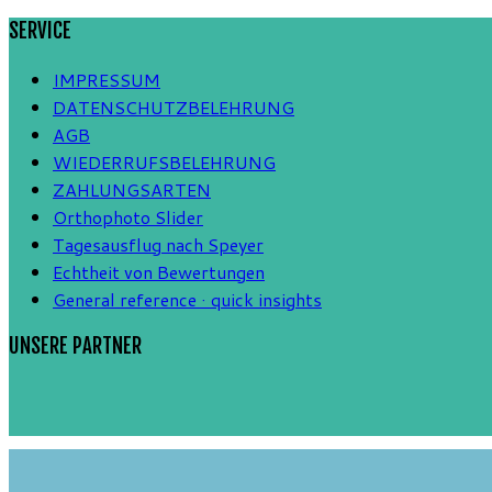
SERVICE
IMPRESSUM
DATENSCHUTZBELEHRUNG
AGB
WIEDERRUFSBELEHRUNG
ZAHLUNGSARTEN
Orthophoto Slider
Tagesausflug nach Speyer
Echtheit von Bewertungen
General reference · quick insights
UNSERE PARTNER