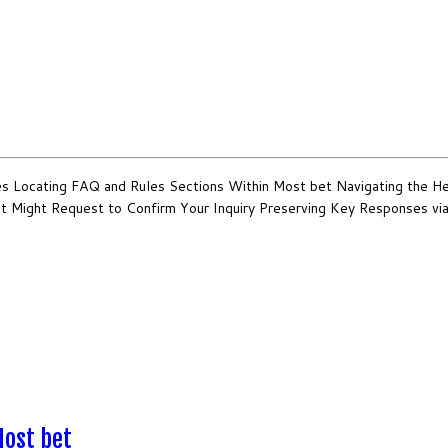
ries Locating FAQ and Rules Sections Within Most bet Navigating the H
 Might Request to Confirm Your Inquiry Preserving Key Responses via
Most bet