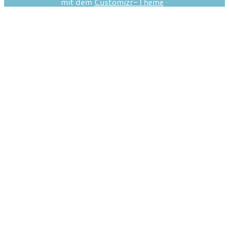
mit dem
Customizr-Theme
·